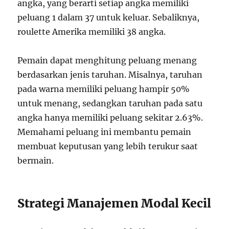
angka, yang berarti setiap angka memiliki
peluang 1 dalam 37 untuk keluar. Sebaliknya,
roulette Amerika memiliki 38 angka.
Pemain dapat menghitung peluang menang
berdasarkan jenis taruhan. Misalnya, taruhan
pada warna memiliki peluang hampir 50%
untuk menang, sedangkan taruhan pada satu
angka hanya memiliki peluang sekitar 2.63%.
Memahami peluang ini membantu pemain
membuat keputusan yang lebih terukur saat
bermain.
Strategi Manajemen Modal Kecil