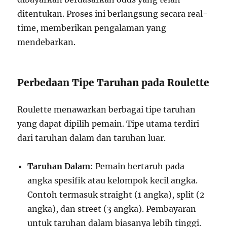
ditentukan. Proses ini berlangsung secara real-
time, memberikan pengalaman yang
mendebarkan.
Perbedaan Tipe Taruhan pada Roulette
Roulette menawarkan berbagai tipe taruhan
yang dapat dipilih pemain. Tipe utama terdiri
dari taruhan dalam dan taruhan luar.
Taruhan Dalam
: Pemain bertaruh pada
angka spesifik atau kelompok kecil angka.
Contoh termasuk straight (1 angka), split (2
angka), dan street (3 angka). Pembayaran
untuk taruhan dalam biasanya lebih tinggi.