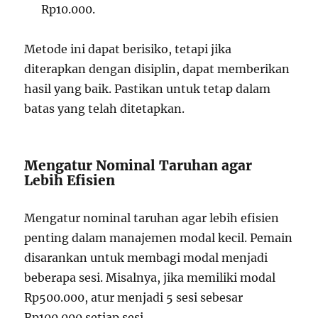
Rp10.000.
Metode ini dapat berisiko, tetapi jika
diterapkan dengan disiplin, dapat memberikan
hasil yang baik. Pastikan untuk tetap dalam
batas yang telah ditetapkan.
Mengatur Nominal Taruhan agar
Lebih Efisien
Mengatur nominal taruhan agar lebih efisien
penting dalam manajemen modal kecil. Pemain
disarankan untuk membagi modal menjadi
beberapa sesi. Misalnya, jika memiliki modal
Rp500.000, atur menjadi 5 sesi sebesar
Rp100.000 setiap sesi.