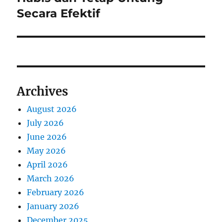
a
t
Secara Efektif
:
p
t
o
i
s
t
o
:
Archives
n
August 2026
July 2026
June 2026
May 2026
April 2026
March 2026
February 2026
January 2026
December 2025