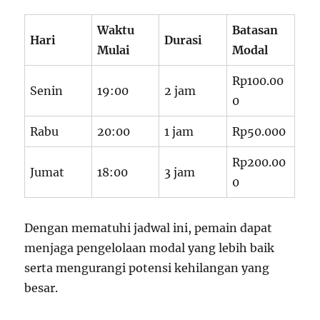
Waktu
Batasan
Hari
Durasi
Mulai
Modal
Rp100.00
Senin
19:00
2 jam
0
Rabu
20:00
1 jam
Rp50.000
Rp200.00
Jumat
18:00
3 jam
0
Dengan mematuhi jadwal ini, pemain dapat
menjaga pengelolaan modal yang lebih baik
serta mengurangi potensi kehilangan yang
besar.