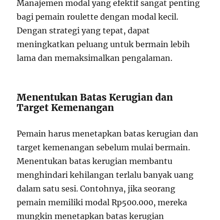
Manajemen modal yang efektif sangat penting
bagi pemain roulette dengan modal kecil.
Dengan strategi yang tepat, dapat
meningkatkan peluang untuk bermain lebih
lama dan memaksimalkan pengalaman.
Menentukan Batas Kerugian dan
Target Kemenangan
Pemain harus menetapkan batas kerugian dan
target kemenangan sebelum mulai bermain.
Menentukan batas kerugian membantu
menghindari kehilangan terlalu banyak uang
dalam satu sesi. Contohnya, jika seorang
pemain memiliki modal Rp500.000, mereka
mungkin menetapkan batas kerugian