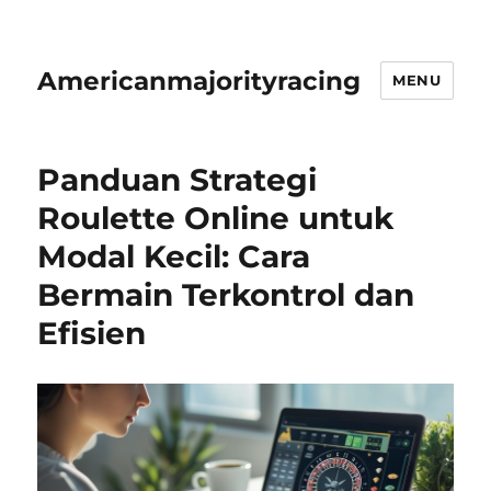
Americanmajorityracing
MENU
Panduan Strategi
Roulette Online untuk
Modal Kecil: Cara
Bermain Terkontrol dan
Efisien