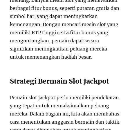
berbagai fitur bonus, seperti putaran gratis dan
simbol liar, yang dapat meningkatkan
kemenangan. Dengan mencari mesin slot yang
memiliki RTP tinggi serta fitur bonus yang
menguntungkan, pemain dapat secara
signifikan meningkatkan peluang mereka
untuk memenangkan hadiah besar.
Strategi Bermain Slot Jackpot
Pemain slot jackpot perlu memiliki pendekatan
yang tepat untuk memaksimalkan peluang
mereka. Dalam bagian ini, kita akan membahas
cara menentukan anggaran bermain dan taktik
yang dapat digunakan untuk meningkatkan