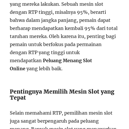
yang mereka lakukan. Sebuah mesin slot
dengan RTP tinggi, misalnya 95%, berarti
bahwa dalam jangka panjang, pemain dapat
berharap mendapatkan kembali 95% dari total
taruhan mereka. Oleh karena itu, penting bagi
pemain untuk berfokus pada permainan
dengan RTP yang tinggi untuk
mendapatkan
Peluang Menang Slot
Online
yang lebih baik.
Pentingnya Memilih Mesin Slot yang
Tepat
Selain memahami RTP, pemilihan mesin slot
juga sangat berpengaruh pada peluang
menang. Banyak mesin slot yang menawarkan