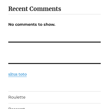
Recent Comments
No comments to show.
situs toto
Roulette