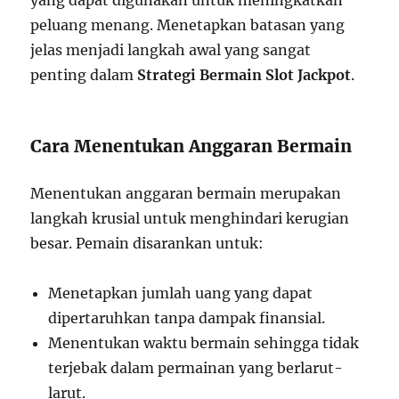
peluang menang. Menetapkan batasan yang
jelas menjadi langkah awal yang sangat
penting dalam
Strategi Bermain Slot Jackpot
.
Cara Menentukan Anggaran Bermain
Menentukan anggaran bermain merupakan
langkah krusial untuk menghindari kerugian
besar. Pemain disarankan untuk:
Menetapkan jumlah uang yang dapat
dipertaruhkan tanpa dampak finansial.
Menentukan waktu bermain sehingga tidak
terjebak dalam permainan yang berlarut-
larut.