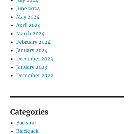
June 2024
May 2024
April 2024
March 2024
February 2024
January 2024
December 2023
January 2023
December 2022
Categories
Baccarat
Blackjack