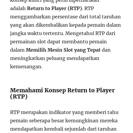
adalah
Return to Player (RTP)
. RTP
menggambarkan persentase dari total taruhan
yang akan dikembalikan kepada pemain dalam
jangka waktu tertentu. Mengetahui RTP dari
permainan slot dapat membantu pemain
dalam
Memilih Mesin Slot yang Tepat
dan
meningkatkan peluang mendapatkan
kemenangan.
Memahami Konsep Return to Player
(RTP)
RTP merupakan indikator yang memberi tahu
pemain seberapa besar kemungkinan mereka
mendapatkan kembali sejumlah dari taruhan