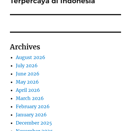
Terpercaya di Indonesia
s
v
x
p
t
i
o
p
s
g
o
t
s
a
Archives
:
t
t
:
August 2026
July 2026
i
June 2026
o
May 2026
April 2026
n
March 2026
February 2026
January 2026
December 2025
November 2025