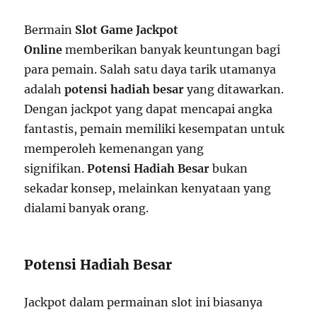
Bermain
Slot Game Jackpot
Online
memberikan banyak keuntungan bagi
para pemain. Salah satu daya tarik utamanya
adalah
potensi hadiah besar
yang ditawarkan.
Dengan jackpot yang dapat mencapai angka
fantastis, pemain memiliki kesempatan untuk
memperoleh kemenangan yang
signifikan.
Potensi Hadiah Besar
bukan
sekadar konsep, melainkan kenyataan yang
dialami banyak orang.
Potensi Hadiah Besar
Jackpot dalam permainan slot ini biasanya