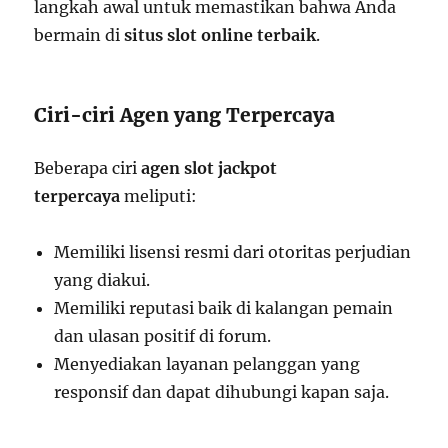
langkah awal untuk memastikan bahwa Anda
bermain di
situs slot online terbaik
.
Ciri-ciri Agen yang Terpercaya
Beberapa ciri
agen slot jackpot
terpercaya
meliputi:
Memiliki lisensi resmi dari otoritas perjudian
yang diakui.
Memiliki reputasi baik di kalangan pemain
dan ulasan positif di forum.
Menyediakan layanan pelanggan yang
responsif dan dapat dihubungi kapan saja.