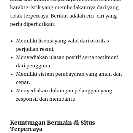
karakteristik yang membedakannya dari yang
tidak terpercaya. Berikut adalah ciri-ciri yang
perlu diperhatikan:
Memiliki lisensi yang valid dari otoritas
perjudian resmi.
Menyediakan ulasan positif serta testimoni
dari pengguna.
Memiliki sistem pembayaran yang aman dan
cepat.
Menyediakan dukungan pelanggan yang
responsif dan membantu.
Keuntungan Bermain di Situs
Terpercaya