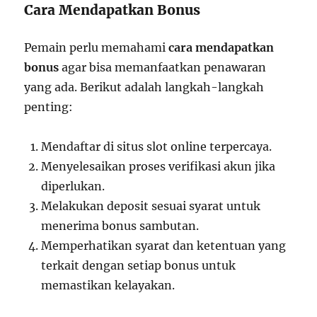
Cara Mendapatkan Bonus
Pemain perlu memahami
cara mendapatkan
bonus
agar bisa memanfaatkan penawaran
yang ada. Berikut adalah langkah-langkah
penting:
Mendaftar di situs slot online terpercaya.
Menyelesaikan proses verifikasi akun jika
diperlukan.
Melakukan deposit sesuai syarat untuk
menerima bonus sambutan.
Memperhatikan syarat dan ketentuan yang
terkait dengan setiap bonus untuk
memastikan kelayakan.