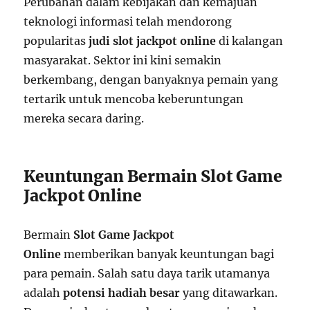
Perubahan dalam kebijakan dan kemajuan
teknologi informasi telah mendorong
popularitas
judi slot jackpot online
di kalangan
masyarakat. Sektor ini kini semakin
berkembang, dengan banyaknya pemain yang
tertarik untuk mencoba keberuntungan
mereka secara daring.
Keuntungan Bermain Slot Game
Jackpot Online
Bermain
Slot Game Jackpot
Online
memberikan banyak keuntungan bagi
para pemain. Salah satu daya tarik utamanya
adalah
potensi hadiah besar
yang ditawarkan.