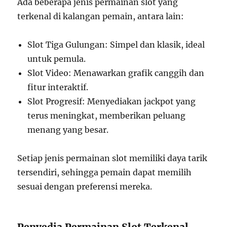
Ada beberapa jenis permainan slot yang
terkenal di kalangan pemain, antara lain:
Slot Tiga Gulungan: Simpel dan klasik, ideal
untuk pemula.
Slot Video: Menawarkan grafik canggih dan
fitur interaktif.
Slot Progresif: Menyediakan jackpot yang
terus meningkat, memberikan peluang
menang yang besar.
Setiap jenis permainan slot memiliki daya tarik
tersendiri, sehingga pemain dapat memilih
sesuai dengan preferensi mereka.
Penyedia Permainan Slot Terkenal