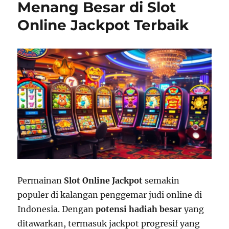
Menang Besar di Slot
n
i
e
Online Jackpot Terbaik
s
Permainan
Slot Online Jackpot
semakin
populer di kalangan penggemar judi online di
Indonesia. Dengan
potensi hadiah besar
yang
ditawarkan, termasuk jackpot progresif yang