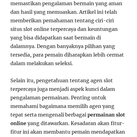
memastikan pengalaman bermain yang aman
dan hasil yang memuaskan. Artikel ini telah
memberikan pemahaman tentang ciri-ciri
situs slot online terpercaya dan keuntungan
yang bisa didapatkan saat bermain di
dalamnya. Dengan banyaknya pilihan yang
tersedia, para pemain diharapkan lebih cermat
dalam melakukan seleksi.
Selain itu, pengetahuan tentang agen slot
terpercaya juga menjadi aspek kunci dalam
pengalaman permainan. Penting untuk
memahami bagaimana memilih agen yang
tepat serta mengenali berbagai
permainan slot
online
yang ditawarkan. Kesadaran akan fitur-
fitur ini akan membantu pemain mendapatkan