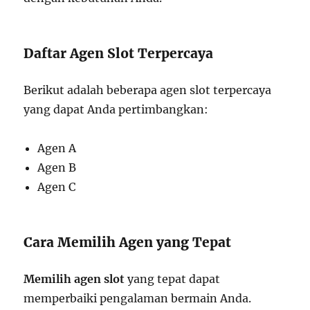
Daftar Agen Slot Terpercaya
Berikut adalah beberapa agen slot terpercaya
yang dapat Anda pertimbangkan:
Agen A
Agen B
Agen C
Cara Memilih Agen yang Tepat
Memilih agen slot
yang tepat dapat
memperbaiki pengalaman bermain Anda.