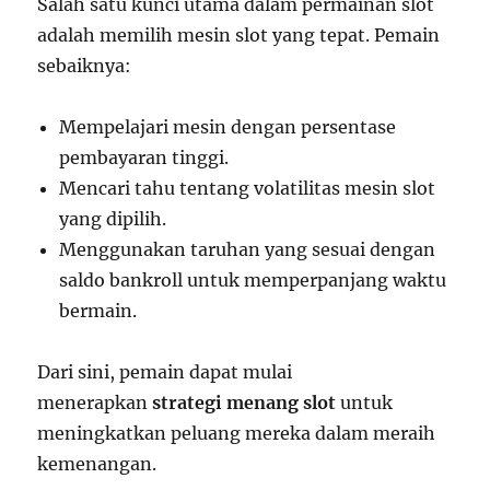
Salah satu kunci utama dalam permainan slot
adalah memilih mesin slot yang tepat. Pemain
sebaiknya:
Mempelajari mesin dengan persentase
pembayaran tinggi.
Mencari tahu tentang volatilitas mesin slot
yang dipilih.
Menggunakan taruhan yang sesuai dengan
saldo bankroll untuk memperpanjang waktu
bermain.
Dari sini, pemain dapat mulai
menerapkan
strategi menang slot
untuk
meningkatkan peluang mereka dalam meraih
kemenangan.