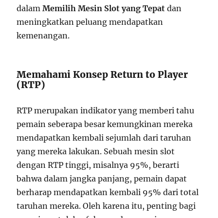
dalam
Memilih Mesin Slot yang Tepat
dan
meningkatkan peluang mendapatkan
kemenangan.
Memahami Konsep Return to Player
(RTP)
RTP merupakan indikator yang memberi tahu
pemain seberapa besar kemungkinan mereka
mendapatkan kembali sejumlah dari taruhan
yang mereka lakukan. Sebuah mesin slot
dengan RTP tinggi, misalnya 95%, berarti
bahwa dalam jangka panjang, pemain dapat
berharap mendapatkan kembali 95% dari total
taruhan mereka. Oleh karena itu, penting bagi