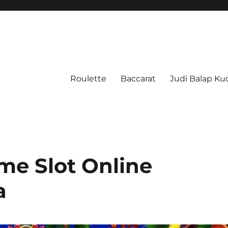
Roulette
Baccarat
Judi Balap Ku
me Slot Online
a