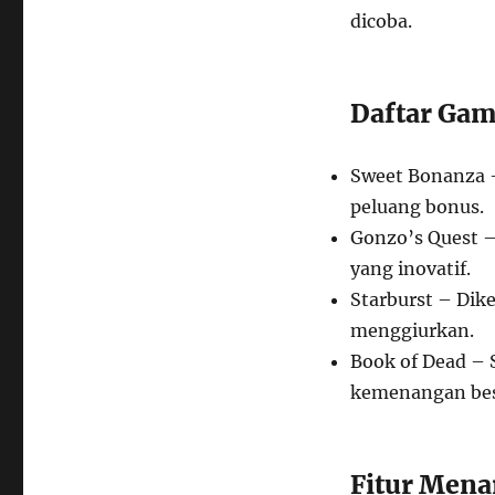
dicoba.
Daftar Gam
Sweet Bonanza 
peluang bonus.
Gonzo’s Quest 
yang inovatif.
Starburst – Dik
menggiurkan.
Book of Dead – 
kemenangan bes
Fitur Mena