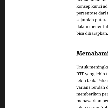
konsep kunci ad
persentase dari
sejumlah putaran
dalam menentuk
bisa diharapkan.
Memahami 
Untuk meningka
RTP yang lebih
lebih baik. Paha
varians rendah d
memberikan pemb
menawarkan pem
lebih jarang. Se