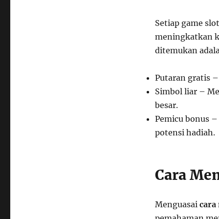
Setiap game sl
meningkatkan k
ditemukan adal
Putaran gratis 
Simbol liar – 
besar.
Pemicu bonus –
potensi hadiah.
Cara Men
Menguasai
cara
pemahaman mend