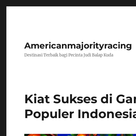
Americanmajorityracing
Destinasi Terbaik bagi Pecinta Judi Balap Kuda
Kiat Sukses di Ga
Populer Indonesi