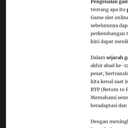
Pengenalan game
tentang apa itu
Game slot online
sebelumnya dapa
perkembangan te
kini dapat meni
Dalam
sejarah g
akhir abad ke-19
pesat, bertrans
kita kenal saat 
RTP (Return to P
Memahami semua
beradaptasi da
Dengan meningk