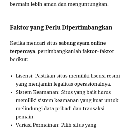
bermain lebih aman dan menguntungkan.
Faktor yang Perlu Dipertimbangkan
Ketika mencari situs
sabung ayam online
terpercaya
, pertimbangkanlah faktor-faktor
berikut:
Lisensi: Pastikan situs memiliki lisensi resmi
yang menjamin legalitas operasionalnya.
Sistem Keamanan: Situs yang baik harus
memiliki sistem keamanan yang kuat untuk
melindungi data pribadi dan transaksi
pemain.
Variasi Permainan: Pilih situs yang