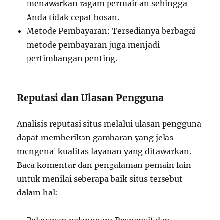
menawarkan ragam permainan sehingga
Anda tidak cepat bosan.
Metode Pembayaran: Tersedianya berbagai
metode pembayaran juga menjadi
pertimbangan penting.
Reputasi dan Ulasan Pengguna
Analisis reputasi situs melalui ulasan pengguna
dapat memberikan gambaran yang jelas
mengenai kualitas layanan yang ditawarkan.
Baca komentar dan pengalaman pemain lain
untuk menilai seberapa baik situs tersebut
dalam hal:
Pelayanan pelanggan: Responsif dan