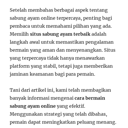
Setelah membahas berbagai aspek tentang
sabung ayam online terpercaya, penting bagi
pembaca untuk memahami pilihan yang ada.
Memilih
situs sabung ayam terbaik
adalah
langkah awal untuk memastikan pengalaman
bermain yang aman dan menyenangkan. Situs
yang terpercaya tidak hanya menawarkan
platform yang stabil, tetapi juga memberikan
jaminan keamanan bagi para pemain.
Tani dari artikel ini, kami telah membagikan
banyak informasi mengenai
cara bermain
sabung ayam online
yang efektif.
Menggunakan strategi yang telah dibahas,
pemain dapat meningkatkan peluang menang.