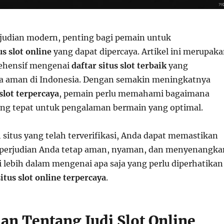
judian modern, penting bagi pemain untuk
us slot online
yang dapat dipercaya. Artikel ini merupak
ehensif mengenai
daftar situs slot terbaik
yang
ra aman di Indonesia. Dengan semakin meningkatnya
 slot terpercaya
, pemain perlu memahami bagaimana
ang tepat untuk pengalaman bermain yang optimal.
situs yang telah terverifikasi, Anda dapat memastikan
 perjudian Anda tetap aman, nyaman, dan menyenangka
hi lebih dalam mengenai apa saja yang perlu diperhatikan
situs slot online terpercaya
.
an Tentang Judi Slot Online