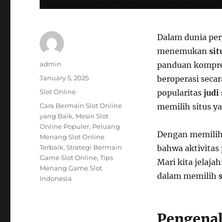
Dalam dunia per
menemukan
sit
A
admin
panduan kompr
u
P
January 5, 2025
beroperasi seca
t
o
C
Slot Online
popularitas
judi
h
s
a
o
T
Cara Bermain Slot Online
memilih situs y
t
t
r
a
yang Baik
,
Mesin Slot
e
e
g
Online Populer
,
Peluang
d
g
Dengan memilih 
s
Menang Slot Online
o
o
Terbaik
,
Strategi Bermain
bahwa aktivitas
n
r
Game Slot Online
,
Tips
Mari kita jelaja
i
Menang Game Slot
e
dalam memilih
Indonesia
s
Pengenal