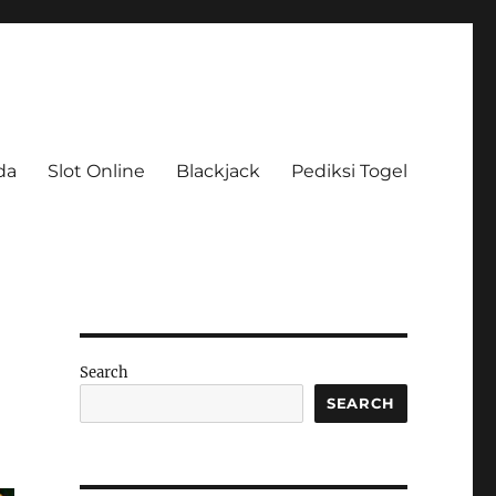
da
Slot Online
Blackjack
Pediksi Togel
Search
SEARCH