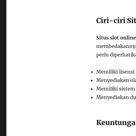
Ciri-ciri S
Situs slot onlin
membedakannya da
perlu diperhatik
Memiliki lisensi 
Menyediakan ula
Memiliki sistem
Menyediakan du
Keuntungan