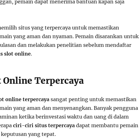
ggan, pemain dapat menerima bantuan kapan saja
emilih situs yang terpercaya untuk memastikan
main yang aman dan nyaman. Pemain disarankan untuk
ulasan dan melakukan penelitian sebelum mendaftar
us slot online
.
t Online Terpercaya
lot online terpercaya
sangat penting untuk memastikan
main yang aman dan menyenangkan. Banyak pengguna
minan ketika berinvestasi waktu dan uang di dalam
erapa
ciri-ciri situs terpercaya
dapat membantu pemain
keputusan yang tepat.