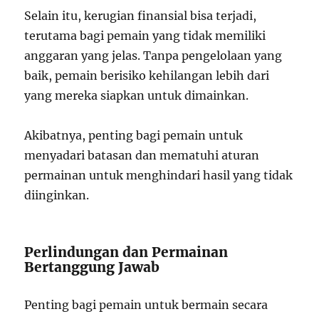
Selain itu, kerugian finansial bisa terjadi,
terutama bagi pemain yang tidak memiliki
anggaran yang jelas. Tanpa pengelolaan yang
baik, pemain berisiko kehilangan lebih dari
yang mereka siapkan untuk dimainkan.
Akibatnya, penting bagi pemain untuk
menyadari batasan dan mematuhi aturan
permainan untuk menghindari hasil yang tidak
diinginkan.
Perlindungan dan Permainan
Bertanggung Jawab
Penting bagi pemain untuk bermain secara