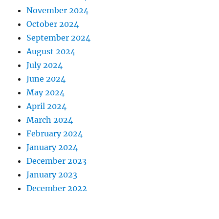
November 2024
October 2024
September 2024
August 2024
July 2024
June 2024
May 2024
April 2024
March 2024
February 2024
January 2024
December 2023
January 2023
December 2022