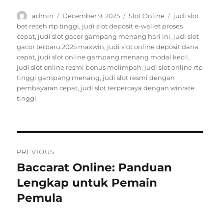
A
P
C
T
admin
December 9, 2025
Slot Online
judi slot
u
o
a
a
bet receh rtp tinggi
,
judi slot deposit e-wallet proses
t
s
t
g
cepat
,
judi slot gacor gampang menang hari ini
,
judi slot
h
t
e
s
gacor terbaru 2025 maxwin
,
judi slot online deposit dana
o
e
g
cepat
,
judi slot online gampang menang modal kecil
,
r
d
o
judi slot online resmi bonus melimpah
,
judi slot online rtp
o
r
tinggi gampang menang
,
judi slot resmi dengan
n
i
pembayaran cepat
,
judi slot terpercaya dengan winrate
e
tinggi
s
P
PREVIOUS
o
Baccarat Online: Panduan
P
r
Lengkap untuk Pemain
s
e
Pemula
t
v