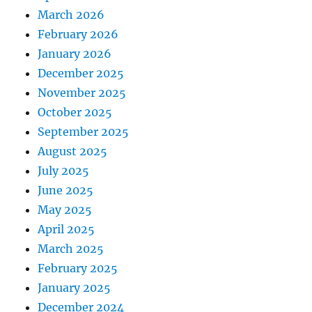
March 2026
February 2026
January 2026
December 2025
November 2025
October 2025
September 2025
August 2025
July 2025
June 2025
May 2025
April 2025
March 2025
February 2025
January 2025
December 2024