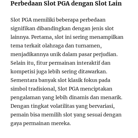
Perbedaan Slot PGA dengan Slot Lain
Slot PGA memiliki beberapa perbedaan
signifikan dibandingkan dengan jenis slot
lainnya. Pertama, slot ini sering menampilkan
tema terkait olahraga dan turnamen,
menjadikannya unik dalam pasar perjudian.
Selain itu, fitur permainan interaktif dan
kompetisi juga lebih sering ditawarkan.
Sementara banyak slot klasik fokus pada
simbol tradisional, Slot PGA menciptakan
pengalaman yang lebih dinamis dan menarik.
Dengan tingkat volatilitas yang bervariasi,
pemain bisa memilih slot yang sesuai dengan
gaya permainan mereka.