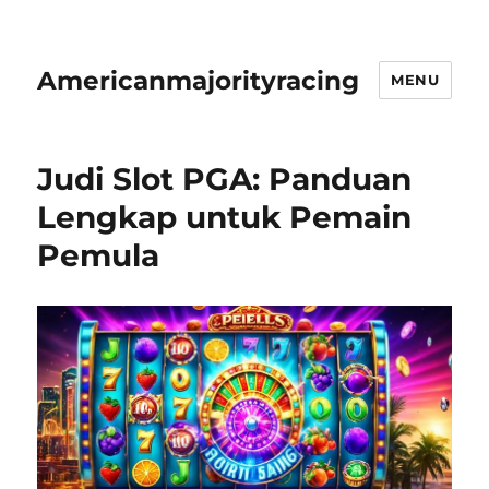
Americanmajorityracing
MENU
Judi Slot PGA: Panduan
Lengkap untuk Pemain
Pemula