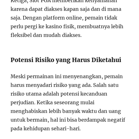
Ketiga, Slot PGA memberikan kenyamanan
karena dapat diakses kapan saja dan di mana
saja. Dengan platform online, pemain tidak
perlu pergi ke kasino fisik, membuatnya lebih
fleksibel dan mudah diakses.
Potensi Risiko yang Harus Diketahui
Meski permainan ini menyenangkan, pemain
harus menyadari risiko yang ada. Salah satu
risiko utama adalah potensi kecanduan
perjudian. Ketika seseorang mulai
menghabiskan lebih banyak waktu dan uang
untuk bermain, hal ini bisa berdampak negatif
pada kehidupan sehari-hari.