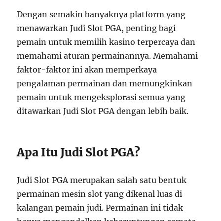
Dengan semakin banyaknya platform yang
menawarkan Judi Slot PGA, penting bagi
pemain untuk memilih kasino terpercaya dan
memahami aturan permainannya. Memahami
faktor-faktor ini akan memperkaya
pengalaman permainan dan memungkinkan
pemain untuk mengeksplorasi semua yang
ditawarkan Judi Slot PGA dengan lebih baik.
Apa Itu Judi Slot PGA?
Judi Slot PGA merupakan salah satu bentuk
permainan mesin slot yang dikenal luas di
kalangan pemain judi. Permainan ini tidak