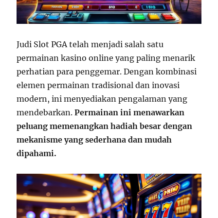
Judi Slot PGA telah menjadi salah satu
permainan kasino online yang paling menarik
perhatian para penggemar. Dengan kombinasi
elemen permainan tradisional dan inovasi
modern, ini menyediakan pengalaman yang
mendebarkan.
Permainan ini menawarkan
peluang memenangkan hadiah besar dengan
mekanisme yang sederhana dan mudah
dipahami.