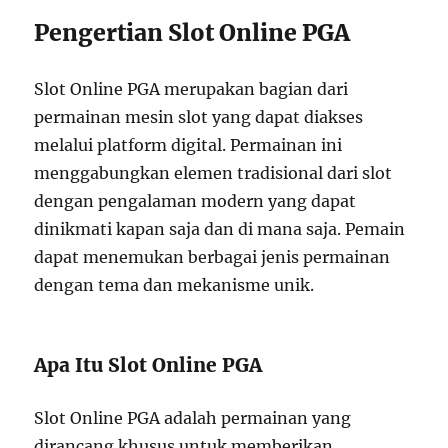
Pengertian Slot Online PGA
Slot Online PGA merupakan bagian dari
permainan mesin slot yang dapat diakses
melalui platform digital. Permainan ini
menggabungkan elemen tradisional dari slot
dengan pengalaman modern yang dapat
dinikmati kapan saja dan di mana saja. Pemain
dapat menemukan berbagai jenis permainan
dengan tema dan mekanisme unik.
Apa Itu Slot Online PGA
Slot Online PGA adalah permainan yang
dirancang khusus untuk memberikan