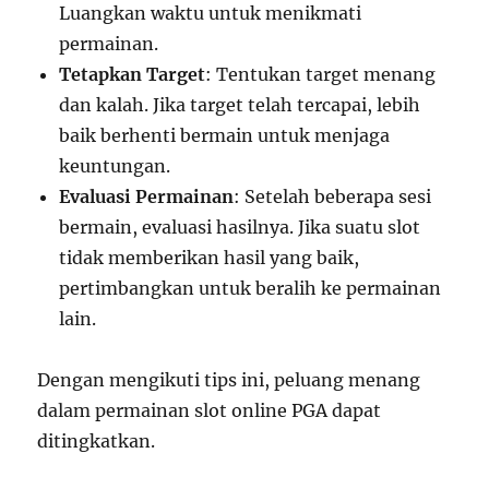
Luangkan waktu untuk menikmati
permainan.
Tetapkan Target
: Tentukan target menang
dan kalah. Jika target telah tercapai, lebih
baik berhenti bermain untuk menjaga
keuntungan.
Evaluasi Permainan
: Setelah beberapa sesi
bermain, evaluasi hasilnya. Jika suatu slot
tidak memberikan hasil yang baik,
pertimbangkan untuk beralih ke permainan
lain.
Dengan mengikuti tips ini, peluang menang
dalam permainan slot online PGA dapat
ditingkatkan.