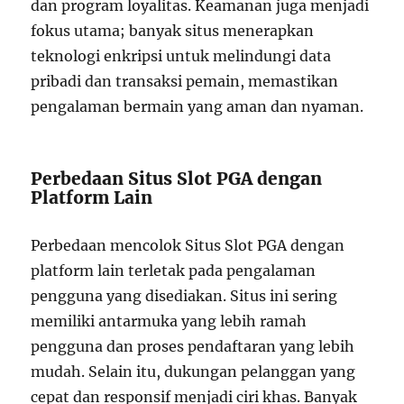
dan program loyalitas. Keamanan juga menjadi
fokus utama; banyak situs menerapkan
teknologi enkripsi untuk melindungi data
pribadi dan transaksi pemain, memastikan
pengalaman bermain yang aman dan nyaman.
Perbedaan Situs Slot PGA dengan
Platform Lain
Perbedaan mencolok Situs Slot PGA dengan
platform lain terletak pada pengalaman
pengguna yang disediakan. Situs ini sering
memiliki antarmuka yang lebih ramah
pengguna dan proses pendaftaran yang lebih
mudah. Selain itu, dukungan pelanggan yang
cepat dan responsif menjadi ciri khas. Banyak