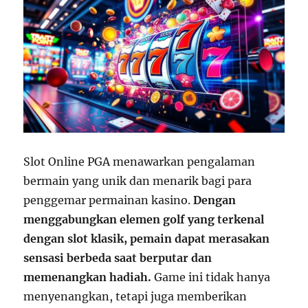
Slot Online PGA menawarkan pengalaman
bermain yang unik dan menarik bagi para
penggemar permainan kasino.
Dengan
menggabungkan elemen golf yang terkenal
dengan slot klasik, pemain dapat merasakan
sensasi berbeda saat berputar dan
memenangkan hadiah.
Game ini tidak hanya
menyenangkan, tetapi juga memberikan