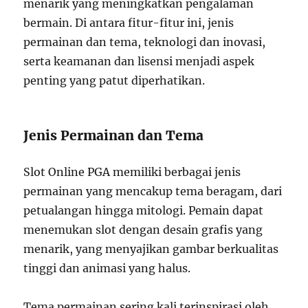
menarik yang meningkatkan pengalaman
bermain. Di antara fitur-fitur ini, jenis
permainan dan tema, teknologi dan inovasi,
serta keamanan dan lisensi menjadi aspek
penting yang patut diperhatikan.
Jenis Permainan dan Tema
Slot Online PGA memiliki berbagai jenis
permainan yang mencakup tema beragam, dari
petualangan hingga mitologi. Pemain dapat
menemukan slot dengan desain grafis yang
menarik, yang menyajikan gambar berkualitas
tinggi dan animasi yang halus.
Tema permainan sering kali terinspirasi oleh