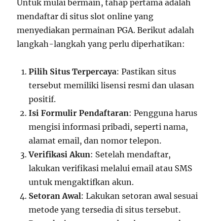
Untuk mulai bermain, tahap pertama adalah
mendaftar di situs slot online yang
menyediakan permainan PGA. Berikut adalah
langkah-langkah yang perlu diperhatikan:
Pilih Situs Terpercaya
: Pastikan situs
tersebut memiliki lisensi resmi dan ulasan
positif.
Isi Formulir Pendaftaran
: Pengguna harus
mengisi informasi pribadi, seperti nama,
alamat email, dan nomor telepon.
Verifikasi Akun
: Setelah mendaftar,
lakukan verifikasi melalui email atau SMS
untuk mengaktifkan akun.
Setoran Awal
: Lakukan setoran awal sesuai
metode yang tersedia di situs tersebut.