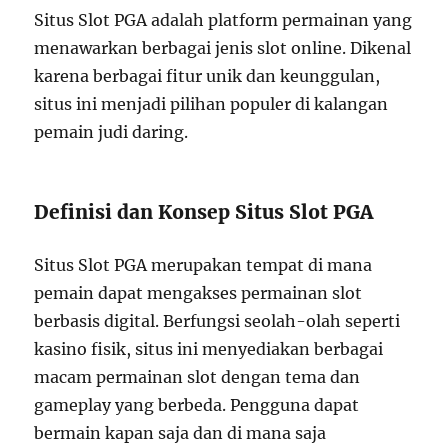
Situs Slot PGA adalah platform permainan yang
menawarkan berbagai jenis slot online. Dikenal
karena berbagai fitur unik dan keunggulan,
situs ini menjadi pilihan populer di kalangan
pemain judi daring.
Definisi dan Konsep Situs Slot PGA
Situs Slot PGA merupakan tempat di mana
pemain dapat mengakses permainan slot
berbasis digital. Berfungsi seolah-olah seperti
kasino fisik, situs ini menyediakan berbagai
macam permainan slot dengan tema dan
gameplay yang berbeda. Pengguna dapat
bermain kapan saja dan di mana saja