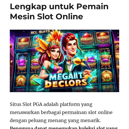
Lengkap untuk Pemain
Mesin Slot Online
Situs Slot PGA adalah platform yang
menawarkan berbagai permainan slot online
dengan peluang menang yang menarik.
Pengguna dapat menemukan koleksi slot yang