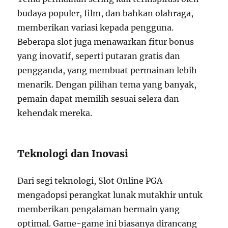
budaya populer, film, dan bahkan olahraga,
memberikan variasi kepada pengguna.
Beberapa slot juga menawarkan fitur bonus
yang inovatif, seperti putaran gratis dan
pengganda, yang membuat permainan lebih
menarik. Dengan pilihan tema yang banyak,
pemain dapat memilih sesuai selera dan
kehendak mereka.
Teknologi dan Inovasi
Dari segi teknologi, Slot Online PGA
mengadopsi perangkat lunak mutakhir untuk
memberikan pengalaman bermain yang
optimal. Game-game ini biasanya dirancang