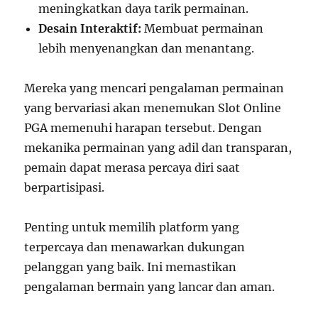
meningkatkan daya tarik permainan.
Desain Interaktif:
Membuat permainan
lebih menyenangkan dan menantang.
Mereka yang mencari pengalaman permainan
yang bervariasi akan menemukan Slot Online
PGA memenuhi harapan tersebut. Dengan
mekanika permainan yang adil dan transparan,
pemain dapat merasa percaya diri saat
berpartisipasi.
Penting untuk memilih platform yang
terpercaya dan menawarkan dukungan
pelanggan yang baik. Ini memastikan
pengalaman bermain yang lancar dan aman.