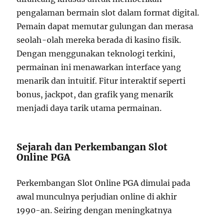
pengalaman bermain slot dalam format digital.
Pemain dapat memutar gulungan dan merasa
seolah-olah mereka berada di kasino fisik.
Dengan menggunakan teknologi terkini,
permainan ini menawarkan interface yang
menarik dan intuitif. Fitur interaktif seperti
bonus, jackpot, dan grafik yang menarik
menjadi daya tarik utama permainan.
Sejarah dan Perkembangan Slot
Online PGA
Perkembangan Slot Online PGA dimulai pada
awal munculnya perjudian online di akhir
1990-an. Seiring dengan meningkatnya