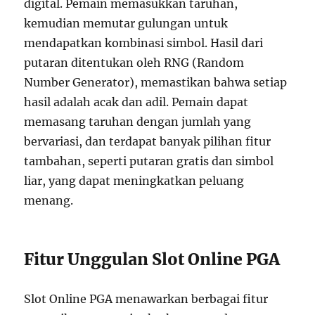
digital. Pemain memasukkan taruhan,
kemudian memutar gulungan untuk
mendapatkan kombinasi simbol. Hasil dari
putaran ditentukan oleh RNG (Random
Number Generator), memastikan bahwa setiap
hasil adalah acak dan adil. Pemain dapat
memasang taruhan dengan jumlah yang
bervariasi, dan terdapat banyak pilihan fitur
tambahan, seperti putaran gratis dan simbol
liar, yang dapat meningkatkan peluang
menang.
Fitur Unggulan Slot Online PGA
Slot Online PGA menawarkan berbagai fitur