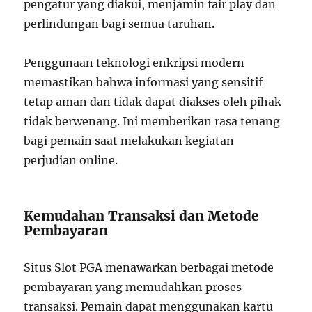
pengatur yang diakui, menjamin fair play dan
perlindungan bagi semua taruhan.
Penggunaan teknologi enkripsi modern
memastikan bahwa informasi yang sensitif
tetap aman dan tidak dapat diakses oleh pihak
tidak berwenang. Ini memberikan rasa tenang
bagi pemain saat melakukan kegiatan
perjudian online.
Kemudahan Transaksi dan Metode
Pembayaran
Situs Slot PGA menawarkan berbagai metode
pembayaran yang memudahkan proses
transaksi. Pemain dapat menggunakan kartu