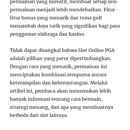
permainan yang inovatif, membuat setiap sesi
permainan menjadi lebih mendebarkan. Fitur-
fitur bonus yang menarik dan tema golf
menambah daya tarik yang signifikan bagi para
penggemar olahraga dan kasino.
Tidak dapat disangkal bahwa Slot Online PGA
adalah pilihan yang patut dipertimbangkan.
Dengan cara yang menarik, permainan ini
menciptakan kombinasi sempurna antara
keterampilan dan keberuntungan. Melalui
artikel ini, pembaca akan menemukan lebih
banyak informasi tentang cara bermain,
strategi menang, dan apa yang membuatnya
berbeda dari slot lainnya.