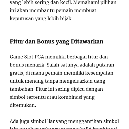
yang lebih sering dan kecil. Memahami pilihan
ini akan membantu pemain membuat
keputusan yang lebih bijak.
Fitur dan Bonus yang Ditawarkan
Game Slot PGA memiliki berbagai fitur dan
bonus menarik. Salah satunya adalah putaran
gratis, di mana pemain memiliki kesempatan
untuk menang tanpa mengeluarkan uang
tambahan. Fitur ini sering dipicu dengan
simbol tertentu atau kombinasi yang
ditemukan.
Ada juga simbol liar yang menggantikan simbol