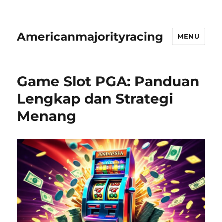
Americanmajorityracing
MENU
Game Slot PGA: Panduan
Lengkap dan Strategi
Menang