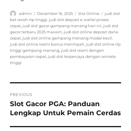
A
P
C
T
admin
December 16, 2025
Slot Online
judi slot
u
o
a
a
bet receh rtp tinggi
,
judi slot deposit e-wallet proses
t
s
t
g
cepat
,
judi slot gacor gampang menang hari ini
,
judi slot
h
t
e
s
gacor terbaru 2025 maxwin
,
judi slot online deposit dana
o
e
g
cepat
,
judi slot online gampang menang modal kecil
,
r
d
o
judi slot online resmi bonus melimpah
,
judi slot online rtp
o
r
tinggi gampang menang
,
judi slot resmi dengan
n
i
pembayaran cepat
,
judi slot terpercaya dengan winrate
e
tinggi
s
P
PREVIOUS
o
Slot Gacor PGA: Panduan
P
r
Lengkap Untuk Pemain Cerdas
s
e
t
v