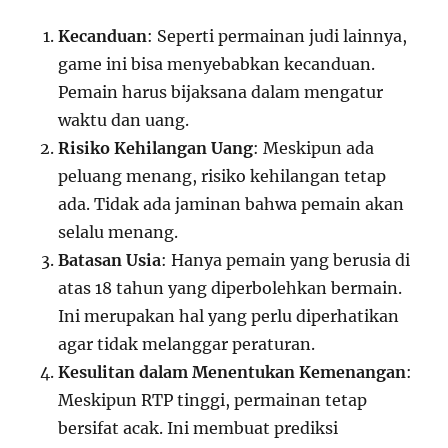
Kecanduan
: Seperti permainan judi lainnya,
game ini bisa menyebabkan kecanduan.
Pemain harus bijaksana dalam mengatur
waktu dan uang.
Risiko Kehilangan Uang
: Meskipun ada
peluang menang, risiko kehilangan tetap
ada. Tidak ada jaminan bahwa pemain akan
selalu menang.
Batasan Usia
: Hanya pemain yang berusia di
atas 18 tahun yang diperbolehkan bermain.
Ini merupakan hal yang perlu diperhatikan
agar tidak melanggar peraturan.
Kesulitan dalam Menentukan Kemenangan
:
Meskipun RTP tinggi, permainan tetap
bersifat acak. Ini membuat prediksi