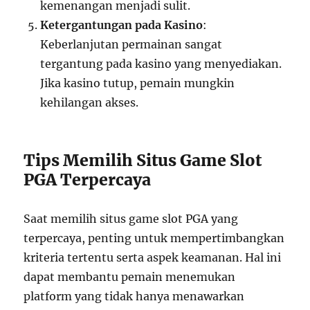
kemenangan menjadi sulit.
Ketergantungan pada Kasino
:
Keberlanjutan permainan sangat
tergantung pada kasino yang menyediakan.
Jika kasino tutup, pemain mungkin
kehilangan akses.
Tips Memilih Situs Game Slot
PGA Terpercaya
Saat memilih situs game slot PGA yang
terpercaya, penting untuk mempertimbangkan
kriteria tertentu serta aspek keamanan. Hal ini
dapat membantu pemain menemukan
platform yang tidak hanya menawarkan