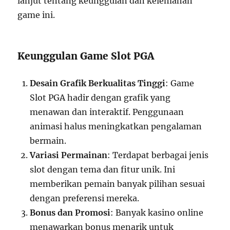
lanjut tentang keunggulan dan kelemahan
game ini.
Keunggulan Game Slot PGA
Desain Grafik Berkualitas Tinggi
: Game
Slot PGA hadir dengan grafik yang
menawan dan interaktif. Penggunaan
animasi halus meningkatkan pengalaman
bermain.
Variasi Permainan
: Terdapat berbagai jenis
slot dengan tema dan fitur unik. Ini
memberikan pemain banyak pilihan sesuai
dengan preferensi mereka.
Bonus dan Promosi
: Banyak kasino online
menawarkan bonus menarik untuk