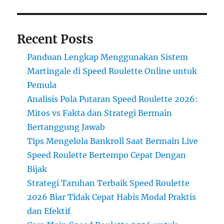
Recent Posts
Panduan Lengkap Menggunakan Sistem
Martingale di Speed Roulette Online untuk
Pemula
Analisis Pola Putaran Speed Roulette 2026:
Mitos vs Fakta dan Strategi Bermain
Bertanggung Jawab
Tips Mengelola Bankroll Saat Bermain Live
Speed Roulette Bertempo Cepat Dengan
Bijak
Strategi Taruhan Terbaik Speed Roulette
2026 Biar Tidak Cepat Habis Modal Praktis
dan Efektif