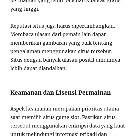
permainan yang lebih baik dan kualitas grafis
yang tinggi.
Reputasi situs juga harus dipertimbangkan.
Membaca ulasan dari pemain lain dapat
memberikan gambaran yang baik tentang
pengalaman menggunakan situs tersebut.
Situs dengan banyak ulasan positif umumnya
lebih dapat diandalkan.
Keamanan dan Lisensi Permainan
Aspek keamanan merupakan prioritas utama
saat memilih situs game slot. Pastikan situs
tersebut menggunakan enkripsi data yang kuat
untuk melindungi informasi pribadi dan