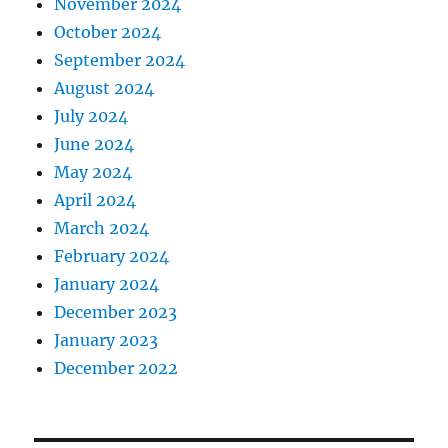
November 2024
October 2024
September 2024
August 2024
July 2024
June 2024
May 2024
April 2024
March 2024
February 2024
January 2024
December 2023
January 2023
December 2022