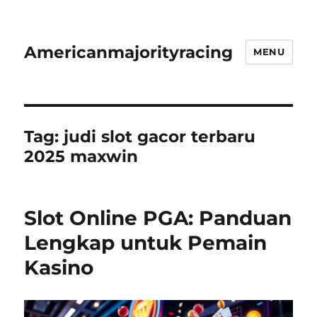
Americanmajorityracing
MENU
Tag:
judi slot gacor terbaru
2025 maxwin
Slot Online PGA: Panduan
Lengkap untuk Pemain
Kasino