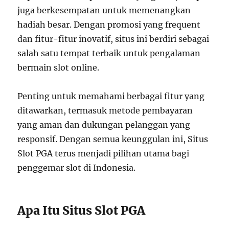
juga berkesempatan untuk memenangkan
hadiah besar. Dengan promosi yang frequent
dan fitur-fitur inovatif, situs ini berdiri sebagai
salah satu tempat terbaik untuk pengalaman
bermain slot online.
Penting untuk memahami berbagai fitur yang
ditawarkan, termasuk metode pembayaran
yang aman dan dukungan pelanggan yang
responsif. Dengan semua keunggulan ini, Situs
Slot PGA terus menjadi pilihan utama bagi
penggemar slot di Indonesia.
Apa Itu Situs Slot PGA