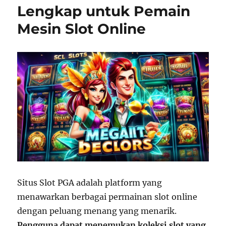
Lengkap untuk Pemain
Mesin Slot Online
Situs Slot PGA adalah platform yang
menawarkan berbagai permainan slot online
dengan peluang menang yang menarik.
Pengguna dapat menemukan koleksi slot yang