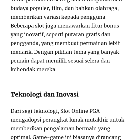
budaya populer, film, dan bahkan olahraga,
memberikan variasi kepada pengguna.
Beberapa slot juga menawarkan fitur bonus
yang inovatif, seperti putaran gratis dan
pengganda, yang membuat permainan lebih
menarik. Dengan pilihan tema yang banyak,
pemain dapat memilih sesuai selera dan
kehendak mereka.
Teknologi dan Inovasi
Dari segi teknologi, Slot Online PGA
mengadopsi perangkat lunak mutakhir untuk
memberikan pengalaman bermain yang
optimal. Game-game ini biasanya dirancang