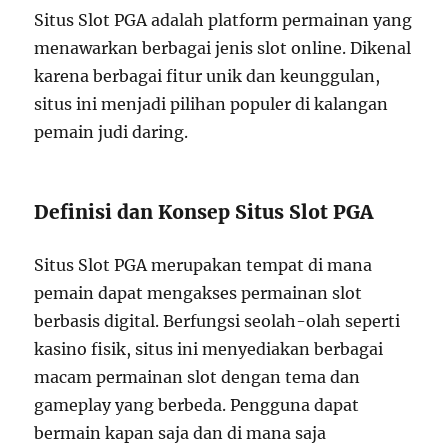
Situs Slot PGA adalah platform permainan yang
menawarkan berbagai jenis slot online. Dikenal
karena berbagai fitur unik dan keunggulan,
situs ini menjadi pilihan populer di kalangan
pemain judi daring.
Definisi dan Konsep Situs Slot PGA
Situs Slot PGA merupakan tempat di mana
pemain dapat mengakses permainan slot
berbasis digital. Berfungsi seolah-olah seperti
kasino fisik, situs ini menyediakan berbagai
macam permainan slot dengan tema dan
gameplay yang berbeda. Pengguna dapat
bermain kapan saja dan di mana saja