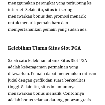
menggunakan perangkat yang terhubung ke
internet. Selain itu, situs ini sering
menawarkan bonus dan promosi menarik
untuk menarik pemain baru dan
mempertahankan pemain yang sudah ada.
Kelebihan Utama Situs Slot PGA
Salah satu kelebihan utama Situs Slot PGA
adalah keberagaman permainan yang
ditawarkan. Pemain dapat menemukan ratusan
judul dengan grafik dan suara berkualitas
tinggi. Selain itu, situs ini umumnya
menawarkan bonus menarik. Contohnya
adalah bonus selamat datang, putaran gratis,