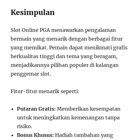
Kesimpulan
Slot Online PGA menawarkan pengalaman
bermain yang menarik dengan berbagai fitur
yang memikat. Pemain dapat menikmati grafis
berkualitas tinggi dan tema yang beragam,
menjadikannya pilihan populer di kalangan
penggemar slot.
Fitur-fitur menarik seperti:
Putaran Gratis:
Memberikan kesempatan
untuk meningkatkan kemenangan tanpa
risiko.
Bonus Khusus:
Hadiah tambahan yang