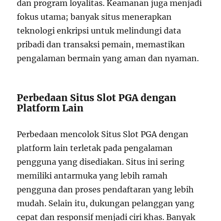
dan program loyalitas. Keamanan juga menjadi
fokus utama; banyak situs menerapkan
teknologi enkripsi untuk melindungi data
pribadi dan transaksi pemain, memastikan
pengalaman bermain yang aman dan nyaman.
Perbedaan Situs Slot PGA dengan
Platform Lain
Perbedaan mencolok Situs Slot PGA dengan
platform lain terletak pada pengalaman
pengguna yang disediakan. Situs ini sering
memiliki antarmuka yang lebih ramah
pengguna dan proses pendaftaran yang lebih
mudah. Selain itu, dukungan pelanggan yang
cepat dan responsif menjadi ciri khas. Banyak