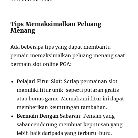
Tips Memaksimalkan Peluang
Menang
Ada beberapa tips yang dapat membantu
pemain memaksimalkan peluang menang saat
bermain slot online PGA:
Pelajari Fitur Slot
: Setiap permainan slot
memiliki fitur unik, seperti putaran gratis
atau bonus game. Memahami fitur ini dapat
memberikan keuntungan tambahan.
Bermain Dengan Sabaran
: Pemain yang
sabar cenderung membuat keputusan yang
lebih baik daripada yang terburu-buru.