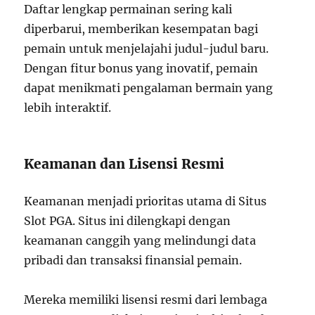
Daftar lengkap permainan sering kali
diperbarui, memberikan kesempatan bagi
pemain untuk menjelajahi judul-judul baru.
Dengan fitur bonus yang inovatif, pemain
dapat menikmati pengalaman bermain yang
lebih interaktif.
Keamanan dan Lisensi Resmi
Keamanan menjadi prioritas utama di Situs
Slot PGA. Situs ini dilengkapi dengan
keamanan canggih yang melindungi data
pribadi dan transaksi finansial pemain.
Mereka memiliki lisensi resmi dari lembaga