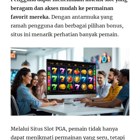
beragam dan akses mudah ke permainan
favorit mereka.
Dengan antarmuka yang
ramah pengguna dan berbagai pilihan bonus,
situs ini menarik perhatian banyak pemain.
Melalui Situs Slot PGA, pemain tidak hanya
dapat menikmati permainan yang seru, tetapi