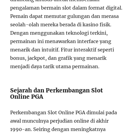
pengalaman bermain slot dalam format digital.
Pemain dapat memutar gulungan dan merasa
seolah-olah mereka berada di kasino fisik.
Dengan menggunakan teknologi terkini,
permainan ini menawarkan interface yang
menarik dan intuitif. Fitur interaktif seperti
bonus, jackpot, dan grafik yang menarik
menjadi daya tarik utama permainan.
Sejarah dan Perkembangan Slot
Online PGA
Perkembangan Slot Online PGA dimulai pada
awal munculnya perjudian online di akhir
1990-an. Seiring dengan meningkatnya