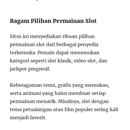
Ragam Pilihan Permainan Slot
Situs ini menyediakan ribuan pilihan
permainan slot dari berbagai penyedia
terkemuka. Pemain dapat menemukan
kategori seperti slot klasik, video slot, dan
jackpot progresif.
Keberagaman tema, grafis yang memukau,
serta animasi yang halus membuat setiap
permainan menarik. Misalnya, slot dengan
tema petualangan atau film populer sering kali
menjadi favorit.