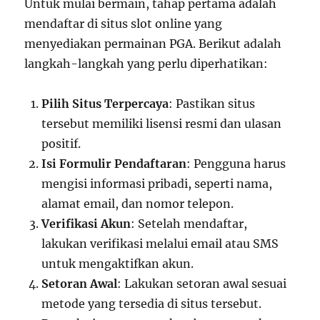
Untuk mulai bermain, tahap pertama adalah
mendaftar di situs slot online yang
menyediakan permainan PGA. Berikut adalah
langkah-langkah yang perlu diperhatikan:
Pilih Situs Terpercaya
: Pastikan situs
tersebut memiliki lisensi resmi dan ulasan
positif.
Isi Formulir Pendaftaran
: Pengguna harus
mengisi informasi pribadi, seperti nama,
alamat email, dan nomor telepon.
Verifikasi Akun
: Setelah mendaftar,
lakukan verifikasi melalui email atau SMS
untuk mengaktifkan akun.
Setoran Awal
: Lakukan setoran awal sesuai
metode yang tersedia di situs tersebut.