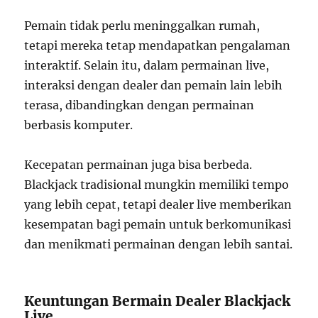
Pemain tidak perlu meninggalkan rumah,
tetapi mereka tetap mendapatkan pengalaman
interaktif. Selain itu, dalam permainan live,
interaksi dengan dealer dan pemain lain lebih
terasa, dibandingkan dengan permainan
berbasis komputer.
Kecepatan permainan juga bisa berbeda.
Blackjack tradisional mungkin memiliki tempo
yang lebih cepat, tetapi dealer live memberikan
kesempatan bagi pemain untuk berkomunikasi
dan menikmati permainan dengan lebih santai.
Keuntungan Bermain Dealer Blackjack
Live