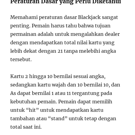
Peraturan Dasar yang Perlu Diketahui
Memahami peraturan dasar Blackjack sangat
penting. Pemain harus tahu bahwa tujuan
permainan adalah untuk mengalahkan dealer
dengan mendapatkan total nilai kartu yang
lebih dekat dengan 21 tanpa melebihi angka
tersebut.
Kartu 2 hingga 10 bernilai sesuai angka,
sedangkan kartu wajah dan 10 bernilai 10, dan
As dapat bernilai 1 atau 11 tergantung pada
kebutuhan pemain. Pemain dapat memilih
untuk “hit” untuk mendapatkan kartu
tambahan atau “stand” untuk tetap dengan
total saat ini.