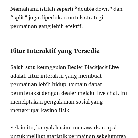
Memahami istilah seperti “double down” dan
“split” juga diperlukan untuk strategi
permainan yang lebih efektif.
Fitur Interaktif yang Tersedia
Salah satu keunggulan Dealer Blackjack Live
adalah fitur interaktif yang membuat
permainan lebih hidup. Pemain dapat
berinteraksi dengan dealer melalui live chat. Ini
menciptakan pengalaman sosial yang
menyerupai kasino fisik.
Selain itu, banyak kasino menawarkan opsi
untuk melihat statistik permainan sebelumnya