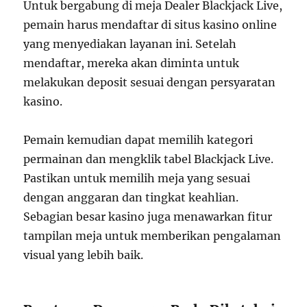
Untuk bergabung di meja Dealer Blackjack Live,
pemain harus mendaftar di situs kasino online
yang menyediakan layanan ini. Setelah
mendaftar, mereka akan diminta untuk
melakukan deposit sesuai dengan persyaratan
kasino.
Pemain kemudian dapat memilih kategori
permainan dan mengklik tabel Blackjack Live.
Pastikan untuk memilih meja yang sesuai
dengan anggaran dan tingkat keahlian.
Sebagian besar kasino juga menawarkan fitur
tampilan meja untuk memberikan pengalaman
visual yang lebih baik.