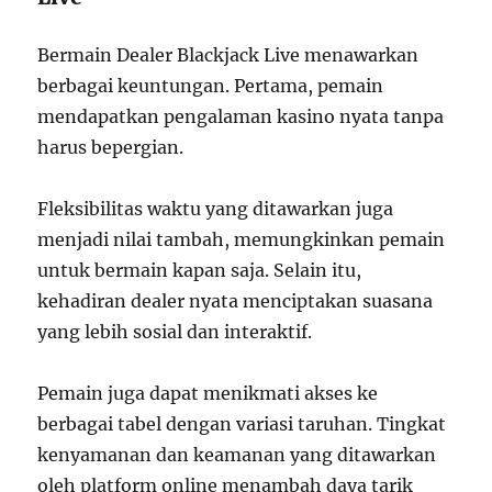
Bermain Dealer Blackjack Live menawarkan
berbagai keuntungan. Pertama, pemain
mendapatkan pengalaman kasino nyata tanpa
harus bepergian.
Fleksibilitas waktu yang ditawarkan juga
menjadi nilai tambah, memungkinkan pemain
untuk bermain kapan saja. Selain itu,
kehadiran dealer nyata menciptakan suasana
yang lebih sosial dan interaktif.
Pemain juga dapat menikmati akses ke
berbagai tabel dengan variasi taruhan. Tingkat
kenyamanan dan keamanan yang ditawarkan
oleh platform online menambah daya tarik