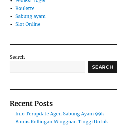
Pediksi Togel
Roulette
Sabung ayam
Slot Online
Search
SEARCH
Recent Posts
Info Terupdate Agen Sabung Ayam 99k
Bonus Rollingan Mingguan Tinggi Untuk