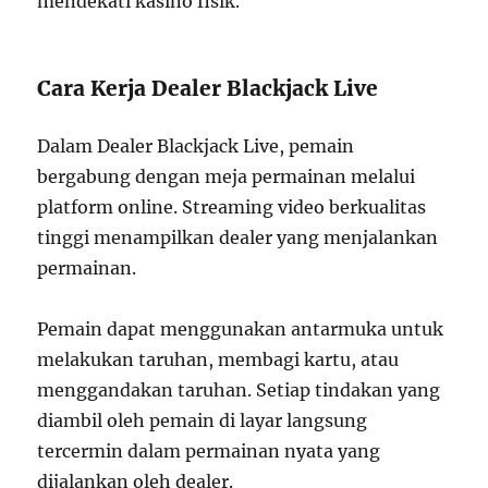
mendekati kasino fisik.
Cara Kerja Dealer Blackjack Live
Dalam Dealer Blackjack Live, pemain
bergabung dengan meja permainan melalui
platform online. Streaming video berkualitas
tinggi menampilkan dealer yang menjalankan
permainan.
Pemain dapat menggunakan antarmuka untuk
melakukan taruhan, membagi kartu, atau
menggandakan taruhan. Setiap tindakan yang
diambil oleh pemain di layar langsung
tercermin dalam permainan nyata yang
dijalankan oleh dealer.