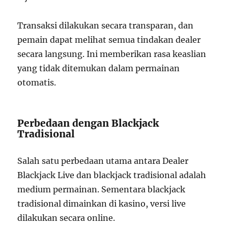
Transaksi dilakukan secara transparan, dan
pemain dapat melihat semua tindakan dealer
secara langsung. Ini memberikan rasa keaslian
yang tidak ditemukan dalam permainan
otomatis.
Perbedaan dengan Blackjack
Tradisional
Salah satu perbedaan utama antara Dealer
Blackjack Live dan blackjack tradisional adalah
medium permainan. Sementara blackjack
tradisional dimainkan di kasino, versi live
dilakukan secara online.