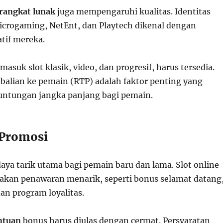
angkat lunak
juga mempengaruhi kualitas. Identitas
icrogaming, NetEnt, dan Playtech dikenal dengan
tif mereka.
rmasuk slot klasik, video, dan progresif, harus tersedia.
alian ke pemain (RTP) adalah faktor penting yang
ntungan jangka panjang bagi pemain.
 Promosi
aya tarik utama bagi pemain baru dan lama. Slot online
akan penawaran menarik, seperti bonus selamat datang
dan program loyalitas.
ntuan
bonus harus diulas dengan cermat. Persyaratan