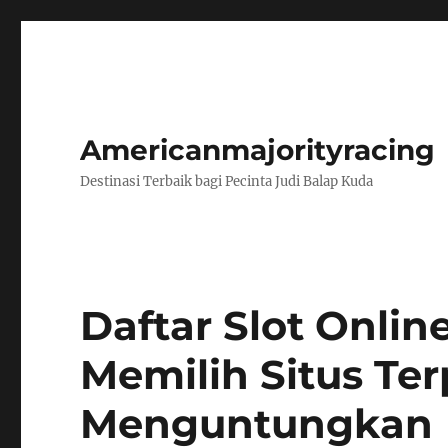
Americanmajorityracing
Destinasi Terbaik bagi Pecinta Judi Balap Kuda
Daftar Slot Onlin
Memilih Situs Te
Menguntungkan