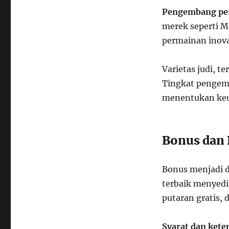
Pengembang per
merek seperti M
permainan inova
Varietas judi, te
Tingkat pengemb
menentukan keu
Bonus dan
Bonus menjadi d
terbaik menyedi
putaran gratis, 
Syarat dan kete