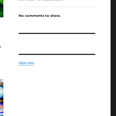
No comments to show.
n
situs toto