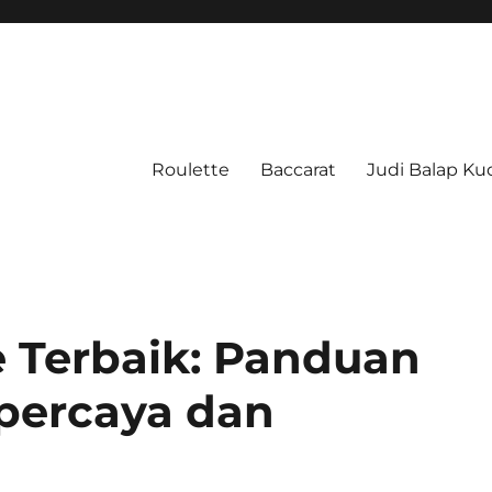
Roulette
Baccarat
Judi Balap Ku
e Terbaik: Panduan
rpercaya dan