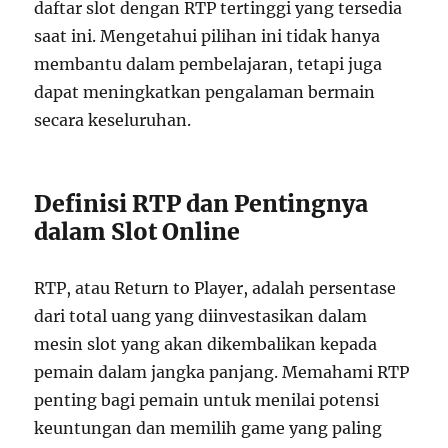
daftar slot dengan RTP tertinggi yang tersedia
saat ini. Mengetahui pilihan ini tidak hanya
membantu dalam pembelajaran, tetapi juga
dapat meningkatkan pengalaman bermain
secara keseluruhan.
Definisi RTP dan Pentingnya
dalam Slot Online
RTP, atau Return to Player, adalah persentase
dari total uang yang diinvestasikan dalam
mesin slot yang akan dikembalikan kepada
pemain dalam jangka panjang. Memahami RTP
penting bagi pemain untuk menilai potensi
keuntungan dan memilih game yang paling