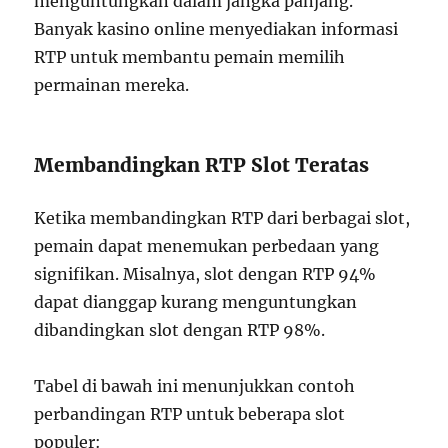
menguntungkan dalam jangka panjang.
Banyak kasino online menyediakan informasi
RTP untuk membantu pemain memilih
permainan mereka.
Membandingkan RTP Slot Teratas
Ketika membandingkan RTP dari berbagai slot,
pemain dapat menemukan perbedaan yang
signifikan. Misalnya, slot dengan RTP 94%
dapat dianggap kurang menguntungkan
dibandingkan slot dengan RTP 98%.
Tabel di bawah ini menunjukkan contoh
perbandingan RTP untuk beberapa slot
populer: