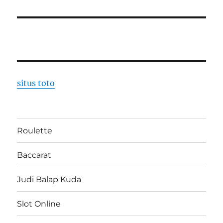
situs toto
Roulette
Baccarat
Judi Balap Kuda
Slot Online