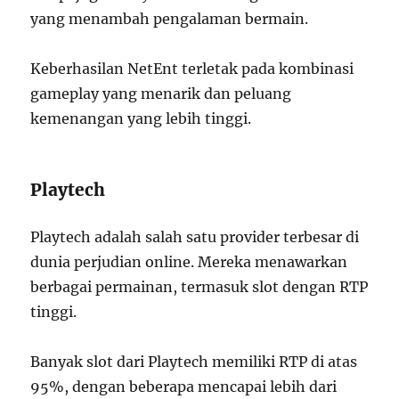
yang menambah pengalaman bermain.
Keberhasilan NetEnt terletak pada kombinasi
gameplay yang menarik dan peluang
kemenangan yang lebih tinggi.
Playtech
Playtech adalah salah satu provider terbesar di
dunia perjudian online. Mereka menawarkan
berbagai permainan, termasuk slot dengan RTP
tinggi.
Banyak slot dari Playtech memiliki RTP di atas
95%, dengan beberapa mencapai lebih dari