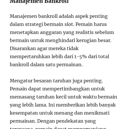
Manajemen Bankroll
Manajemen bankroll adalah aspek penting
dalam strategi bermain slot. Pemain harus
menetapkan anggaran yang realistis sebelum
bermain untuk menghindari kerugian besar.
Disarankan agar mereka tidak
mempertaruhkan lebih dari 1-5% dari total
bankroll dalam satu permainan.
Mengatur besaran taruhan juga penting.
Pemain dapat mempertimbangkan untuk
memasang taruhan kecil untuk waktu bermain
yang lebih lama. Ini memberikan lebih banyak
kesempatan untuk menang dan menikmati
permainan. Dengan pendekatan yang