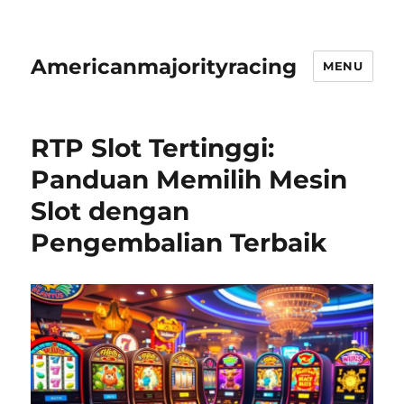
Americanmajorityracing
MENU
RTP Slot Tertinggi:
Panduan Memilih Mesin
Slot dengan
Pengembalian Terbaik