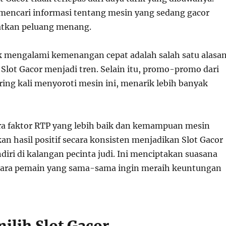
encari informasi tentang mesin yang sedang gacor
tkan peluang menang.
 mengalami kemenangan cepat adalah salah satu alasa
lot Gacor menjadi tren. Selain itu, promo-promo dari
ring kali menyoroti mesin ini, menarik lebih banyak
a faktor RTP yang lebih baik dan kemampuan mesin
n hasil positif secara konsisten menjadikan Slot Gacor
ndiri di kalangan pecinta judi. Ini menciptakan suasana
ntara pemain yang sama-sama ingin meraih keuntungan