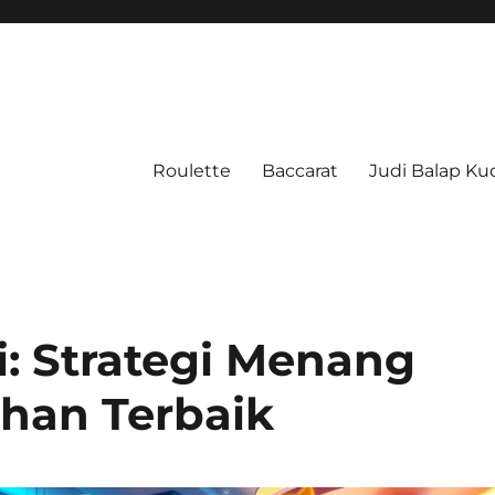
Roulette
Baccarat
Judi Balap Ku
ni: Strategi Menang
ihan Terbaik