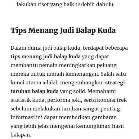
lakukan riset yang baik terlebih dahulu.
Tips Menang Judi Balap Kuda
Dalam dunia judi balap kuda, terdapat beberapa
tips menang judi balap kuda
yang dapat
membantu pemain meningkatkan peluang
mereka untuk meraih kemenangan. Salah satu
kunci utama adalah mengembangkan
strategi
taruhan balap kuda
yang solid. Memahami
statistik kuda, performa joki, serta kondisi trek
sebelum melakukan taruhan sangat penting.
Informasi ini dapat memberikan gambaran
yang lebih jelas mengenai kemungkinan hasil
balapan.