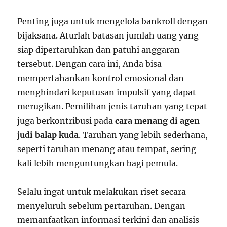
Penting juga untuk mengelola bankroll dengan
bijaksana. Aturlah batasan jumlah uang yang
siap dipertaruhkan dan patuhi anggaran
tersebut. Dengan cara ini, Anda bisa
mempertahankan kontrol emosional dan
menghindari keputusan impulsif yang dapat
merugikan. Pemilihan jenis taruhan yang tepat
juga berkontribusi pada
cara menang di agen
judi balap kuda
. Taruhan yang lebih sederhana,
seperti taruhan menang atau tempat, sering
kali lebih menguntungkan bagi pemula.
Selalu ingat untuk melakukan riset secara
menyeluruh sebelum pertaruhan. Dengan
memanfaatkan informasi terkini dan analisis