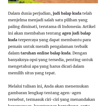
Dalam dunia perjudian,
judi balap kuda
telah
menjelma menjadi salah satu pilihan yang
paling diminati, terutama di Indonesia. Artikel
ini akan membahas tentang
agen judi balap
kuda
terpercaya yang dapat membantu para
pemain untuk meraih pengalaman terbaik
dalam
taruhan online balap kuda
. Dengan
banyaknya opsi yang tersedia, penting untuk
mengetahui apa yang harus dicari dalam
memilih situs yang tepat.
Melalui tulisan ini, Anda akan menemukan
gambaran lengkap tentang agen-agen
tersebut, termasuk ciri-ciri yang menandakan
kepercayaan, keuntungan bergabung, serta