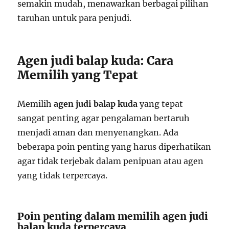
semakin mudah, menawarkan berbagai pilihan
taruhan untuk para penjudi.
Agen judi balap kuda: Cara
Memilih yang Tepat
Memilih
agen judi balap kuda
yang tepat
sangat penting agar pengalaman bertaruh
menjadi aman dan menyenangkan. Ada
beberapa poin penting yang harus diperhatikan
agar tidak terjebak dalam penipuan atau agen
yang tidak terpercaya.
Poin penting dalam memilih agen judi
balap kuda terpercaya