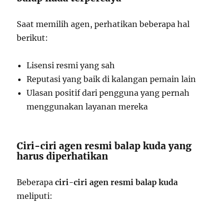
Saat memilih agen, perhatikan beberapa hal
berikut:
Lisensi resmi yang sah
Reputasi yang baik di kalangan pemain lain
Ulasan positif dari pengguna yang pernah
menggunakan layanan mereka
Ciri-ciri agen resmi balap kuda yang
harus diperhatikan
Beberapa
ciri-ciri agen resmi balap kuda
meliputi: