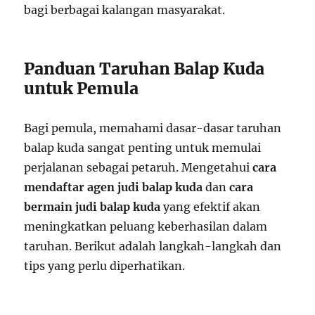
bagi berbagai kalangan masyarakat.
Panduan Taruhan Balap Kuda
untuk Pemula
Bagi pemula, memahami dasar-dasar taruhan
balap kuda sangat penting untuk memulai
perjalanan sebagai petaruh. Mengetahui
cara
mendaftar agen judi balap kuda
dan
cara
bermain judi balap kuda
yang efektif akan
meningkatkan peluang keberhasilan dalam
taruhan. Berikut adalah langkah-langkah dan
tips yang perlu diperhatikan.