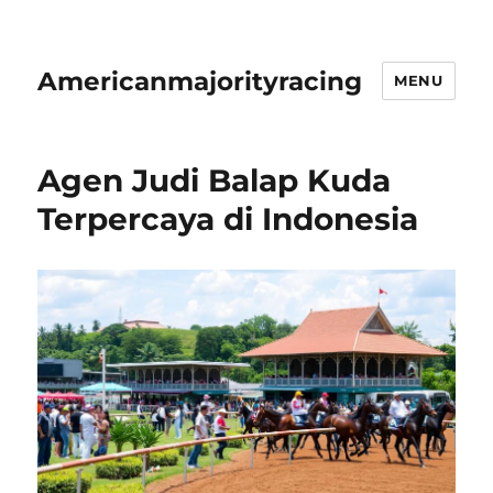
Americanmajorityracing
MENU
Agen Judi Balap Kuda
Terpercaya di Indonesia