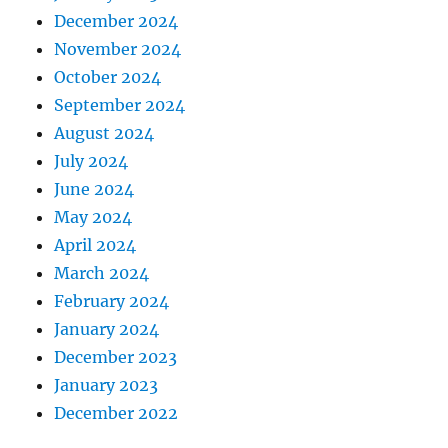
December 2024
November 2024
October 2024
September 2024
August 2024
July 2024
June 2024
May 2024
April 2024
March 2024
February 2024
January 2024
December 2023
January 2023
December 2022