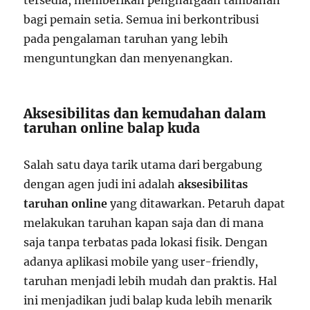
bagi pemain setia. Semua ini berkontribusi
pada pengalaman taruhan yang lebih
menguntungkan dan menyenangkan.
Aksesibilitas dan kemudahan dalam
taruhan online balap kuda
Salah satu daya tarik utama dari bergabung
dengan agen judi ini adalah
aksesibilitas
taruhan online
yang ditawarkan. Petaruh dapat
melakukan taruhan kapan saja dan di mana
saja tanpa terbatas pada lokasi fisik. Dengan
adanya aplikasi mobile yang user-friendly,
taruhan menjadi lebih mudah dan praktis. Hal
ini menjadikan judi balap kuda lebih menarik