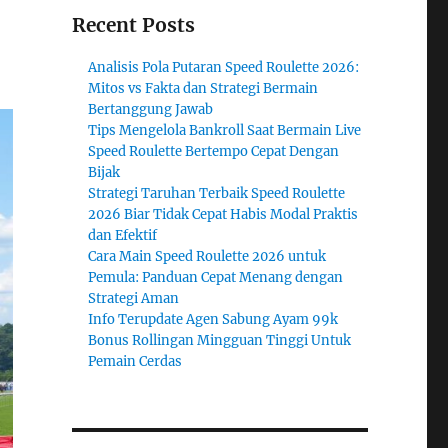
Recent Posts
Analisis Pola Putaran Speed Roulette 2026:
Mitos vs Fakta dan Strategi Bermain
Bertanggung Jawab
Tips Mengelola Bankroll Saat Bermain Live
Speed Roulette Bertempo Cepat Dengan
Bijak
Strategi Taruhan Terbaik Speed Roulette
2026 Biar Tidak Cepat Habis Modal Praktis
dan Efektif
Cara Main Speed Roulette 2026 untuk
Pemula: Panduan Cepat Menang dengan
Strategi Aman
Info Terupdate Agen Sabung Ayam 99k
Bonus Rollingan Mingguan Tinggi Untuk
Pemain Cerdas