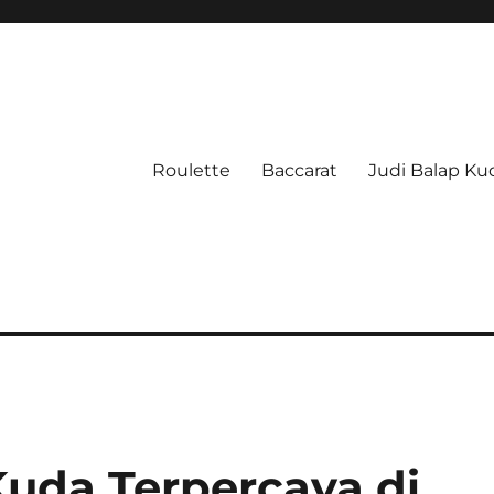
Roulette
Baccarat
Judi Balap Ku
Kuda Terpercaya di