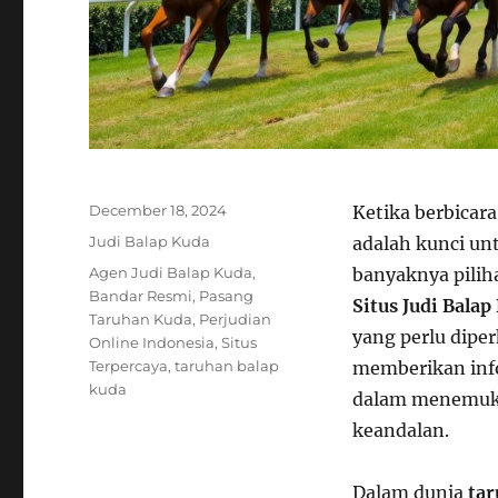
P
December 18, 2024
Ketika berbicar
o
C
Judi Balap Kuda
adalah kunci u
s
a
T
Agen Judi Balap Kuda
,
banyaknya pilih
t
t
a
Bandar Resmi
,
Pasang
e
Situs Judi Bala
e
g
Taruhan Kuda
,
Perjudian
d
g
yang perlu diper
s
Online Indonesia
,
Situs
o
o
Terpercaya
,
taruhan balap
memberikan inf
n
r
kuda
dalam menemuka
i
e
keandalan.
s
Dalam dunia
tar