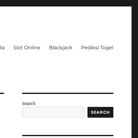
da
Slot Online
Blackjack
Pediksi Togel
Search
SEARCH