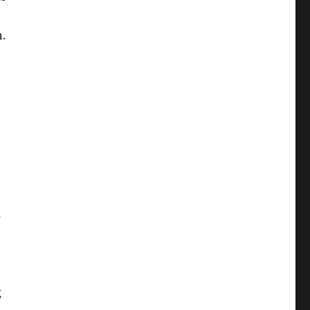
.
s
g