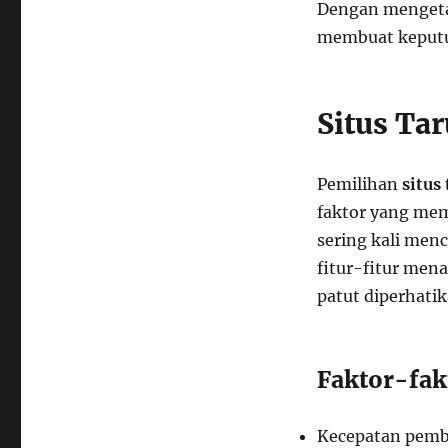
Dengan mengetahu
membuat keputus
Situs Ta
Pemilihan
situs
faktor yang me
sering kali men
fitur-fitur mena
patut diperhatik
Faktor-fak
Kecepatan pemb