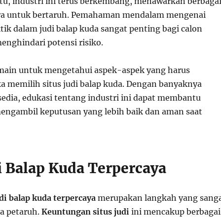
tu, industri ini terus berkembang, menawarkan berbaga
ara untuk bertaruh. Pemahaman mendalam mengenai
tik dalam judi balap kuda sangat penting bagi calon
enghindari potensi risiko.
emain untuk mengetahui aspek-aspek yang harus
ka memilih situs judi balap kuda. Dengan banyaknya
sedia, edukasi tentang industri ini dapat membantu
ngambil keputusan yang lebih baik dan aman saat
di Balap Kuda Terpercaya
udi balap kuda terpercaya
merupakan langkah yang sang
ra petaruh.
Keuntungan situs judi
ini mencakup berbagai