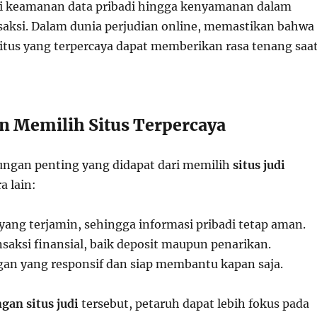
ri keamanan data pribadi hingga kenyamanan dalam
aksi. Dalam dunia perjudian online, memastikan bahwa
situs yang terpercaya dapat memberikan rasa tenang saa
 Memilih Situs Terpercaya
ngan penting yang didapat dari memilih
situs judi
a lain:
ang terjamin, sehingga informasi pribadi tetap aman.
aksi finansial, baik deposit maupun penarikan.
an yang responsif dan siap membantu kapan saja.
gan situs judi
tersebut, petaruh dapat lebih fokus pada