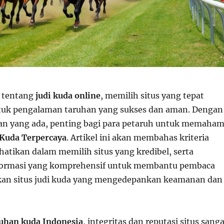
a tentang
judi kuda online
, memilih situs yang tepat
ntuk pengalaman taruhan yang sukses dan aman. Dengan
an yang ada, penting bagi para petaruh untuk memaham
p Kuda Terpercaya
. Artikel ini akan membahas kriteria
hatikan dalam memilih situs yang kredibel, serta
ormasi yang komprehensif untuk membantu pembaca
n situs judi kuda yang mengedepankan keamanan dan
uhan kuda Indonesia
, integritas dan reputasi situs sang