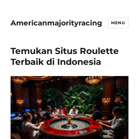
Americanmajorityracing
MENU
Temukan Situs Roulette
Terbaik di Indonesia