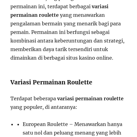
permainan ini, terdapat berbagai
variasi
permainan roulette
yang menawarkan
pengalaman bermain yang menarik bagi para
pemain. Permainan ini berfungsi sebagai
kombinasi antara keberuntungan dan strategi,
memberikan daya tarik tersendiri untuk
dimainkan di berbagai situs kasino online.
Variasi Permainan Roulette
Terdapat beberapa
variasi permainan roulette
yang populer, di antaranya:
European Roulette – Menawarkan hanya
satu nol dan peluang menang yang lebih