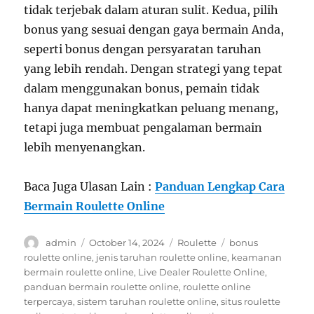
tidak terjebak dalam aturan sulit. Kedua, pilih
bonus yang sesuai dengan gaya bermain Anda,
seperti bonus dengan persyaratan taruhan
yang lebih rendah. Dengan strategi yang tepat
dalam menggunakan bonus, pemain tidak
hanya dapat meningkatkan peluang menang,
tetapi juga membuat pengalaman bermain
lebih menyenangkan.
Baca Juga Ulasan Lain :
Panduan Lengkap Cara
Bermain Roulette Online
A
P
C
T
admin
October 14, 2024
Roulette
bonus
u
o
a
a
roulette online
,
jenis taruhan roulette online
,
keamanan
t
s
t
g
bermain roulette online
,
Live Dealer Roulette Online
,
h
t
e
s
panduan bermain roulette online
,
roulette online
o
e
g
terpercaya
,
sistem taruhan roulette online
,
situs roulette