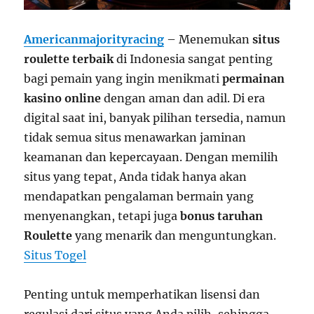
Americanmajorityracing
– Menemukan
situs
roulette terbaik
di Indonesia sangat penting
bagi pemain yang ingin menikmati
permainan
kasino online
dengan aman dan adil. Di era
digital saat ini, banyak pilihan tersedia, namun
tidak semua situs menawarkan jaminan
keamanan dan kepercayaan. Dengan memilih
situs yang tepat, Anda tidak hanya akan
mendapatkan pengalaman bermain yang
menyenangkan, tetapi juga
bonus taruhan
Roulette
yang menarik dan menguntungkan.
Situs Togel
Penting untuk memperhatikan lisensi dan
regulasi dari situs yang Anda pilih, sehingga