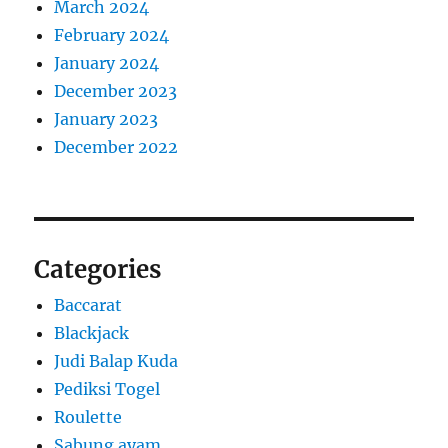
March 2024
February 2024
January 2024
December 2023
January 2023
December 2022
Categories
Baccarat
Blackjack
Judi Balap Kuda
Pediksi Togel
Roulette
Sabung ayam