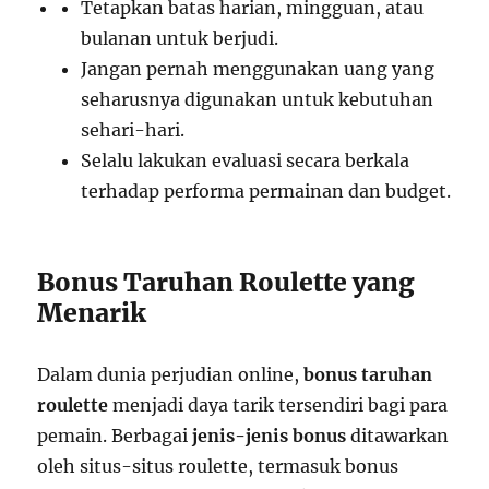
Tetapkan batas harian, mingguan, atau
bulanan untuk berjudi.
Jangan pernah menggunakan uang yang
seharusnya digunakan untuk kebutuhan
sehari-hari.
Selalu lakukan evaluasi secara berkala
terhadap performa permainan dan budget.
Bonus Taruhan Roulette yang
Menarik
Dalam dunia perjudian online,
bonus taruhan
roulette
menjadi daya tarik tersendiri bagi para
pemain. Berbagai
jenis-jenis bonus
ditawarkan
oleh situs-situs roulette, termasuk bonus