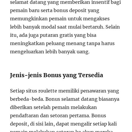
selamat datang yang memberikan insentif bagi
pemain baru serta bonus deposit yang
memungkinkan pemain untuk mengakses
lebih banyak modal saat mulai bertaruh. Selain
itu, ada juga putaran gratis yang bisa
meningkatkan peluang menang tanpa harus
mengeluarkan lebih banyak uang.
Jenis-jenis Bonus yang Tersedia
Setiap situs roulette memiliki penawaran yang
berbeda-beda. Bonus selamat datang biasanya
diberikan setelah pemain melakukan
pendaftaran dan setoran pertama. Bonus
deposit, di sisi lain, dapat mengalir setiap kali
pemain melakukan setoran ke akun mereka.