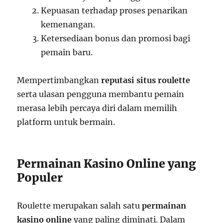
Kepuasan terhadap proses penarikan
kemenangan.
Ketersediaan bonus dan promosi bagi
pemain baru.
Mempertimbangkan
reputasi situs roulette
serta ulasan pengguna membantu pemain
merasa lebih percaya diri dalam memilih
platform untuk bermain.
Permainan Kasino Online yang
Populer
Roulette merupakan salah satu
permainan
kasino online
yang paling diminati. Dalam