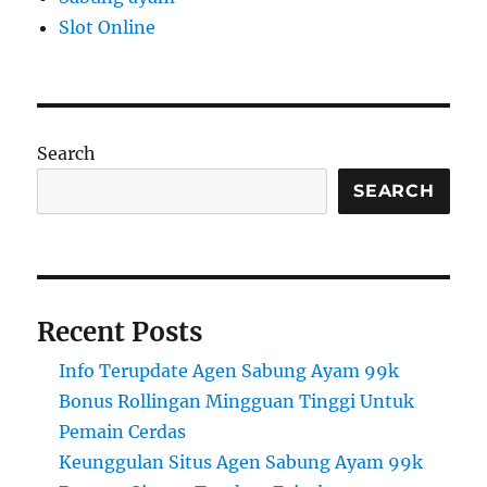
Slot Online
Search
SEARCH
Recent Posts
Info Terupdate Agen Sabung Ayam 99k
Bonus Rollingan Mingguan Tinggi Untuk
Pemain Cerdas
Keunggulan Situs Agen Sabung Ayam 99k