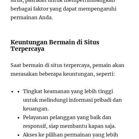
berbagai faktor yang dapat mempengaruhi
permainan Anda.
Keuntungan Bermain di Situs
Terpercaya
Saat bermain di situs terpercaya, pemain akan
merasakan beberapa keuntungan, seperti:
Tingkat keamanan yang lebih tinggi
untuk melindungi informasi pribadi dan
keuangan.
Pelayanan pelanggan yang baik dan
responsif, siap membantu kapan saja.
Akses ke pilihan permainan yang lebih