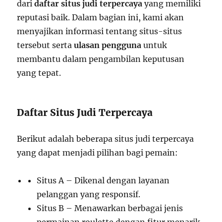
dari
daftar situs judi terpercaya
yang memiliki
reputasi baik. Dalam bagian ini, kami akan
menyajikan informasi tentang situs-situs
tersebut serta
ulasan pengguna
untuk
membantu dalam pengambilan keputusan
yang tepat.
Daftar Situs Judi Terpercaya
Berikut adalah beberapa situs judi terpercaya
yang dapat menjadi pilihan bagi pemain:
Situs A – Dikenal dengan layanan
pelanggan yang responsif.
Situs B – Menawarkan berbagai jenis
permainan roulette dengan fitur menarik.