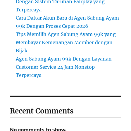
Dengan Sistem Taruhan Fairplay yang
Terpercaya
Cara Daftar Akun Baru di Agen Sabung Ayam
99k Dengan Proses Cepat 2026
Tips Memilih Agen Sabung Ayam 99k yang
Membayar Kemenangan Member dengan
Bijak
Agen Sabung Ayam 99k Dengan Layanan
Customer Service 24 Jam Nonstop
Terpercaya
Recent Comments
No comments to show.