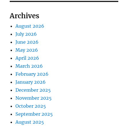
g
o
t
s
a
Archives
:
t
t
:
August 2026
July 2026
i
June 2026
o
May 2026
April 2026
n
March 2026
February 2026
January 2026
December 2025
November 2025
October 2025
September 2025
August 2025