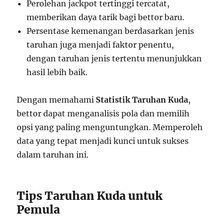
Perolehan jackpot tertinggi tercatat,
memberikan daya tarik bagi bettor baru.
Persentase kemenangan berdasarkan jenis
taruhan juga menjadi faktor penentu,
dengan taruhan jenis tertentu menunjukkan
hasil lebih baik.
Dengan memahami
Statistik Taruhan Kuda
,
bettor dapat menganalisis pola dan memilih
opsi yang paling menguntungkan. Memperoleh
data yang tepat menjadi kunci untuk sukses
dalam taruhan ini.
Tips Taruhan Kuda untuk
Pemula