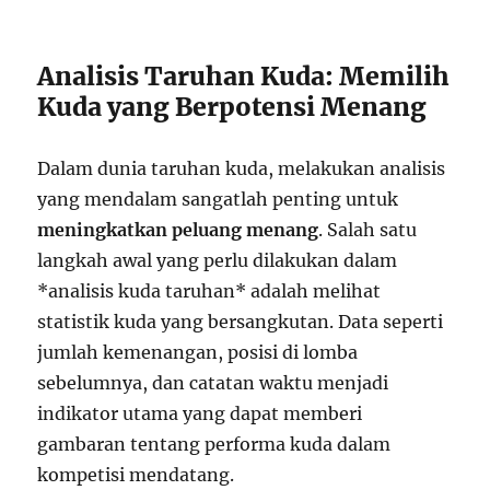
Analisis Taruhan Kuda: Memilih
Kuda yang Berpotensi Menang
Dalam dunia taruhan kuda, melakukan analisis
yang mendalam sangatlah penting untuk
meningkatkan peluang menang
. Salah satu
langkah awal yang perlu dilakukan dalam
*analisis kuda taruhan* adalah melihat
statistik kuda yang bersangkutan. Data seperti
jumlah kemenangan, posisi di lomba
sebelumnya, dan catatan waktu menjadi
indikator utama yang dapat memberi
gambaran tentang performa kuda dalam
kompetisi mendatang.