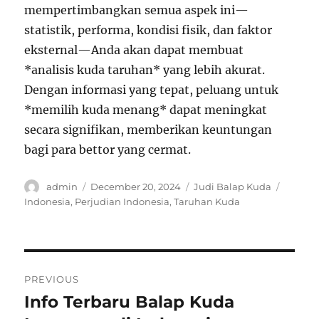
mempertimbangkan semua aspek ini—
statistik, performa, kondisi fisik, dan faktor
eksternal—Anda akan dapat membuat
*analisis kuda taruhan* yang lebih akurat.
Dengan informasi yang tepat, peluang untuk
*memilih kuda menang* dapat meningkat
secara signifikan, memberikan keuntungan
bagi para bettor yang cermat.
A
P
C
T
admin
December 20, 2024
Judi Balap Kuda
u
o
a
a
Indonesia
,
Perjudian Indonesia
,
Taruhan Kuda
t
s
t
g
h
t
e
s
o
e
g
r
d
o
P
o
r
PREVIOUS
n
i
o
Info Terbaru Balap Kuda
P
e