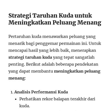
Strategi Taruhan Kuda untuk
Meningkatkan Peluang Menang
Pertaruhan kuda menawarkan peluang yang
menarik bagi penggemar permainan ini. Untuk
mencapai hasil yang lebih baik, menerapkan
strategi taruhan kuda
yang tepat sangatlah
penting. Berikut adalah beberapa pendekatan
yang dapat membantu
meningkatkan peluang
menang
:
Analisis Performansi Kuda
Perhatikan rekor balapan terakhir dari
kuda.