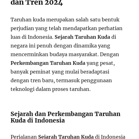
dan Tren 2024
Taruhan kuda merupakan salah satu bentuk
perjudian yang telah mendapatkan perhatian
luas di Indonesia.
Sejarah Taruhan Kuda
di
negara ini penuh dengan dinamika yang
mencerminkan budaya masyarakat. Dengan
Perkembangan Taruhan Kuda
yang pesat,
banyak peminat yang mulai beradaptasi
dengan tren baru, termasuk penggunaan
teknologi dalam proses taruhan.
Sejarah dan Perkembangan Taruhan
Kuda di Indonesia
Perjalanan
Sejarah Taruhan Kuda
di Indonesia