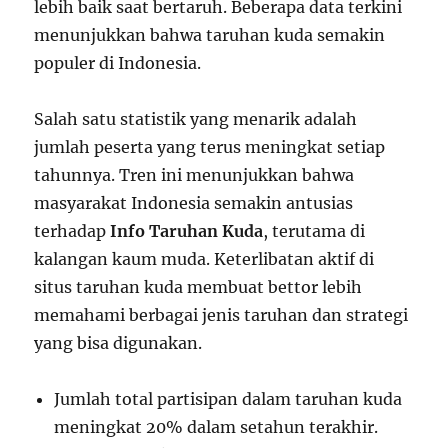
lebih baik saat bertaruh. Beberapa data terkini
menunjukkan bahwa taruhan kuda semakin
populer di Indonesia.
Salah satu statistik yang menarik adalah
jumlah peserta yang terus meningkat setiap
tahunnya. Tren ini menunjukkan bahwa
masyarakat Indonesia semakin antusias
terhadap
Info Taruhan Kuda
, terutama di
kalangan kaum muda. Keterlibatan aktif di
situs taruhan kuda membuat bettor lebih
memahami berbagai jenis taruhan dan strategi
yang bisa digunakan.
Jumlah total partisipan dalam taruhan kuda
meningkat 20% dalam setahun terakhir.