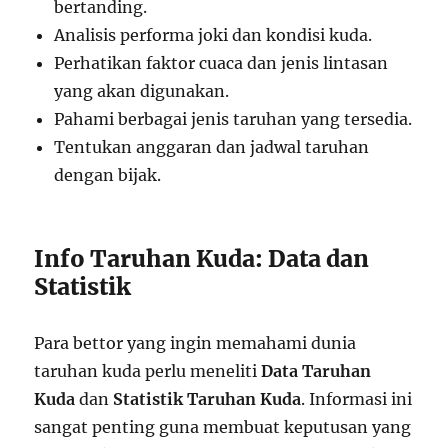
bertanding.
Analisis performa joki dan kondisi kuda.
Perhatikan faktor cuaca dan jenis lintasan
yang akan digunakan.
Pahami berbagai jenis taruhan yang tersedia.
Tentukan anggaran dan jadwal taruhan
dengan bijak.
Info Taruhan Kuda: Data dan
Statistik
Para bettor yang ingin memahami dunia
taruhan kuda perlu meneliti
Data Taruhan
Kuda
dan
Statistik Taruhan Kuda
. Informasi ini
sangat penting guna membuat keputusan yang