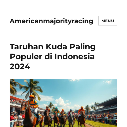
Americanmajorityracing
MENU
Taruhan Kuda Paling
Populer di Indonesia
2024