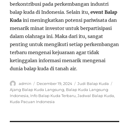
berkontribusi pada perkembangan industri
balap kuda di Indonesia. Selain itu,
event Balap
Kuda
ini meningkatkan potensi pariwisata dan
menarik minat investor untuk berpartisipasi
dalam olahraga ini. Maka dari itu, sangat
penting untuk mengikuti setiap perkembangan
terbaru mengenai kejuaraan agar tidak
ketinggalan informasi menarik mengenai
dunia balap kuda di tanah air.
A
P
C
T
admin
December 19, 2024
Judi Balap Kuda
u
o
a
a
Ajang Balap Kuda Langsung
,
Balap Kuda Langsung
t
s
t
g
Indonesia
,
Info Balap Kuda Terbaru
,
Jadwal Balap Kuda
,
h
t
e
s
Kuda Pacuan Indonesia
o
e
g
r
d
o
o
r
n
i
P