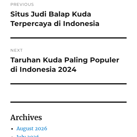
e
PREVIOUS
s
o
Situs Judi Balap Kuda
P
r
Terpercaya di Indonesia
s
e
t
v
i
n
NEXT
o
Taruhan Kuda Paling Populer
N
a
u
e
di Indonesia 2024
s
v
x
p
t
i
o
p
s
g
o
t
s
a
Archives
:
t
t
:
August 2026
July 2026