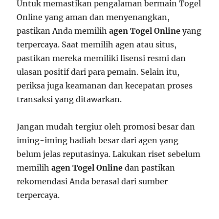
Untuk memastikan pengalaman bermain Togel
Online yang aman dan menyenangkan,
pastikan Anda memilih
agen Togel Online
yang
terpercaya. Saat memilih agen atau situs,
pastikan mereka memiliki lisensi resmi dan
ulasan positif dari para pemain. Selain itu,
periksa juga keamanan dan kecepatan proses
transaksi yang ditawarkan.
Jangan mudah tergiur oleh promosi besar dan
iming-iming hadiah besar dari agen yang
belum jelas reputasinya. Lakukan riset sebelum
memilih
agen Togel Online
dan pastikan
rekomendasi Anda berasal dari sumber
terpercaya.