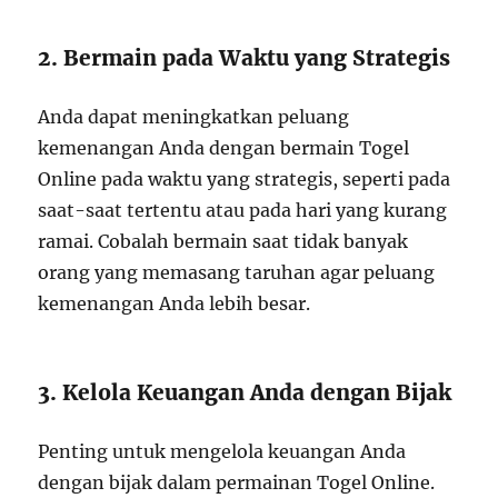
2. Bermain pada Waktu yang Strategis
Anda dapat meningkatkan peluang
kemenangan Anda dengan bermain Togel
Online pada waktu yang strategis, seperti pada
saat-saat tertentu atau pada hari yang kurang
ramai. Cobalah bermain saat tidak banyak
orang yang memasang taruhan agar peluang
kemenangan Anda lebih besar.
3. Kelola Keuangan Anda dengan Bijak
Penting untuk mengelola keuangan Anda
dengan bijak dalam permainan Togel Online.