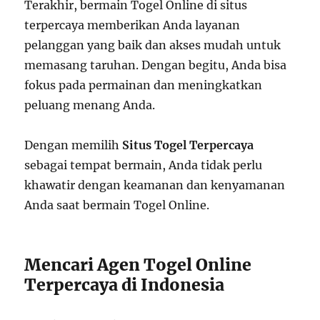
Terakhir, bermain Togel Online di situs
terpercaya memberikan Anda layanan
pelanggan yang baik dan akses mudah untuk
memasang taruhan. Dengan begitu, Anda bisa
fokus pada permainan dan meningkatkan
peluang menang Anda.
Dengan memilih
Situs Togel Terpercaya
sebagai tempat bermain, Anda tidak perlu
khawatir dengan keamanan dan kenyamanan
Anda saat bermain Togel Online.
Mencari Agen Togel Online
Terpercaya di Indonesia