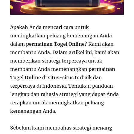
Apakah Anda mencari cara untuk
meningkatkan peluang kemenangan Anda
dalam
permainan Togel Online
? Kami akan
membantu Anda. Dalam artikel ini, kami akan
memberikan strategi terpercaya untuk
membantu Anda memenangkan
permainan
Togel Online
di situs-situs terbaik dan
terpercaya di Indonesia. Temukan panduan
lengkap dan rahasia strategi yang dapat Anda
terapkan untuk meningkatkan peluang
kemenangan Anda.
Sebelum kami membahas strategi menang