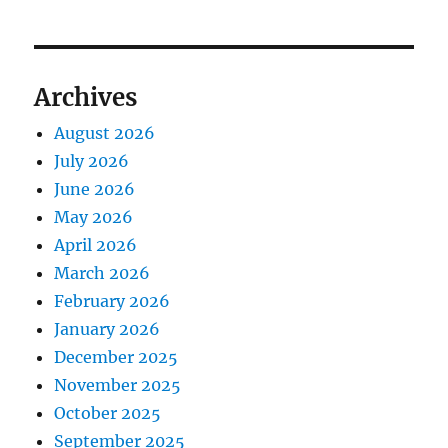
i
o
p
s
g
o
t
s
a
Archives
:
t
t
:
August 2026
July 2026
i
June 2026
o
May 2026
April 2026
n
March 2026
February 2026
January 2026
December 2025
November 2025
October 2025
September 2025