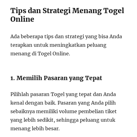
Tips dan Strategi Menang Togel
Online
Ada beberapa tips dan strategi yang bisa Anda
terapkan untuk meningkatkan peluang
menang di Togel Online.
1. Memilih Pasaran yang Tepat
Pilihlah pasaran Togel yang tepat dan Anda
kenal dengan baik. Pasaran yang Anda pilih
sebaiknya memiliki volume pembelian tiket
yang lebih sedikit, sehingga peluang untuk
menang lebih besar.