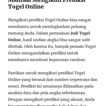
Togel Online
Mengikuti prediksi Togel Online bisa sangat
membantu untuk meningkatkan peluang
menang Anda. Dalam permainan
Judi Togel
Online
, hasil undian angka bisa sangat sulit
ditebak. Oleh karena itu, banyak pemain Togel
Online mengandalkan prediksi untuk
membantu membuat keputusan taruhan.
Pastikan untuk mengikuti prediksi Togel
Online yang berasal dari sumber terpercaya dan
resmi. Prediksi ini umumnya didasarkan pada
analisis data dan pola angka sebelumnya.
Dengan mengikuti prediksi yang akurat, Anda
bisa meminimalkan resiko kekalahan dan