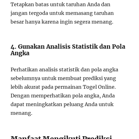
Tetapkan batas untuk taruhan Anda dan
jangan tergoda untuk memasang taruhan
besar hanya karena ingin segera menang.
4. Gunakan Analisis Statistik dan Pola
Angka
Perhatikan analisis statistik dan pola angka
sebelumnya untuk membuat prediksi yang
lebih akurat pada permainan Togel Online.
Dengan memperhatikan pola angka, Anda
dapat meningkatkan peluang Anda untuk
menang.
Manfaat Mengikuti Prediksi