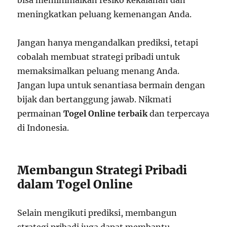
meningkatkan peluang kemenangan Anda.
Jangan hanya mengandalkan prediksi, tetapi
cobalah membuat strategi pribadi untuk
memaksimalkan peluang menang Anda.
Jangan lupa untuk senantiasa bermain dengan
bijak dan bertanggung jawab. Nikmati
permainan
Togel Online terbaik
dan terpercaya
di Indonesia.
Membangun Strategi Pribadi
dalam Togel Online
Selain mengikuti prediksi, membangun
strategi pribadi juga dapat membantu