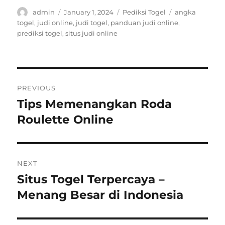
A
P
C
T
admin
January 1, 2024
Pediksi Togel
angka
u
o
a
a
togel
,
judi online
,
judi togel
,
panduan judi online
,
t
s
t
g
prediksi togel
,
situs judi online
h
t
e
s
o
e
g
r
d
o
o
r
P
n
i
PREVIOUS
e
o
Tips Memenangkan Roda
P
s
r
Roulette Online
s
e
t
v
i
n
NEXT
o
Situs Togel Terpercaya –
N
a
u
e
Menang Besar di Indonesia
s
v
x
p
t