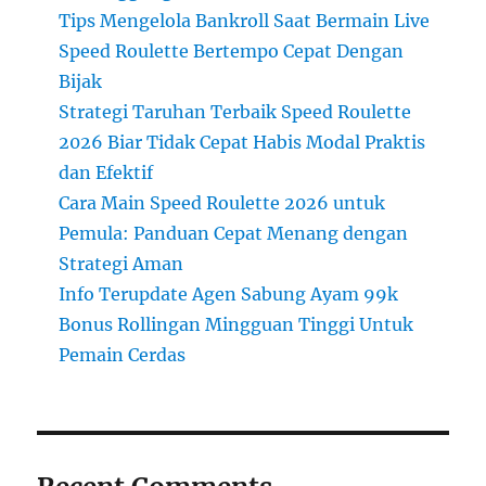
Tips Mengelola Bankroll Saat Bermain Live
Speed Roulette Bertempo Cepat Dengan
Bijak
Strategi Taruhan Terbaik Speed Roulette
2026 Biar Tidak Cepat Habis Modal Praktis
dan Efektif
Cara Main Speed Roulette 2026 untuk
Pemula: Panduan Cepat Menang dengan
Strategi Aman
Info Terupdate Agen Sabung Ayam 99k
Bonus Rollingan Mingguan Tinggi Untuk
Pemain Cerdas