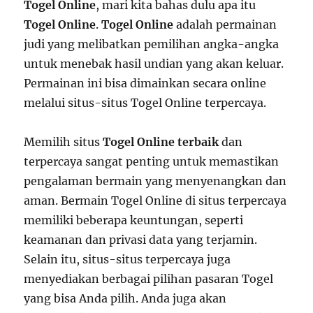
Togel Online
, mari kita bahas dulu apa itu
Togel Online
.
Togel Online
adalah permainan
judi yang melibatkan pemilihan angka-angka
untuk menebak hasil undian yang akan keluar.
Permainan ini bisa dimainkan secara online
melalui situs-situs Togel Online terpercaya.
Memilih situs
Togel Online terbaik
dan
terpercaya sangat penting untuk memastikan
pengalaman bermain yang menyenangkan dan
aman. Bermain Togel Online di situs terpercaya
memiliki beberapa keuntungan, seperti
keamanan dan privasi data yang terjamin.
Selain itu, situs-situs terpercaya juga
menyediakan berbagai pilihan pasaran Togel
yang bisa Anda pilih. Anda juga akan