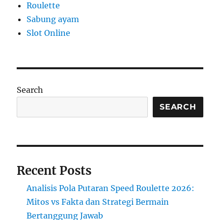
Roulette
Sabung ayam
Slot Online
Search
SEARCH
Recent Posts
Analisis Pola Putaran Speed Roulette 2026:
Mitos vs Fakta dan Strategi Bermain
Bertanggung Jawab