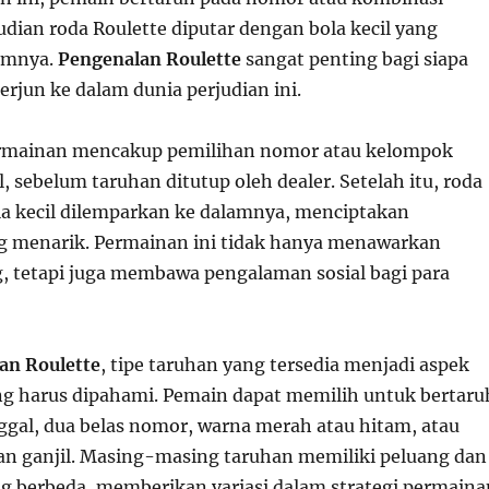
dian roda Roulette diputar dengan bola kecil yang
lamnya.
Pengenalan Roulette
sangat penting bagi siapa
terjun ke dalam dunia perjudian ini.
ermainan mencakup pemilihan nomor atau kelompok
, sebelum taruhan ditutup oleh dealer. Setelah itu, roda
la kecil dilemparkan ke dalamnya, menciptakan
g menarik. Permainan ini tidak hanya menawarkan
 tetapi juga membawa pengalaman sosial bagi para
an Roulette
, tipe taruhan yang tersedia menjadi aspek
ng harus dipahami. Pemain dapat memilih untuk bertaru
gal, dua belas nomor, warna merah atau hitam, atau
n ganjil. Masing-masing taruhan memiliki peluang dan
 berbeda, memberikan variasi dalam strategi permaina