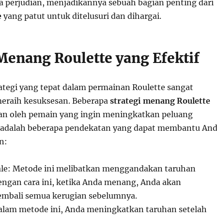
ia perjudian, menjadikannya sebuah bagian penting dari
e
yang patut untuk ditelusuri dan dihargai.
 Menang Roulette yang Efektif
tegi yang tepat dalam permainan Roulette sangat
eraih kesuksesan. Beberapa
strategi menang Roulette
an oleh pemain yang ingin meningkatkan peluang
t adalah beberapa pendekatan yang dapat membantu An
n:
ale: Metode ini melibatkan menggandakan taruhan
Dengan cara ini, ketika Anda menang, Anda akan
mbali semua kerugian sebelumnya.
Dalam metode ini, Anda meningkatkan taruhan setelah