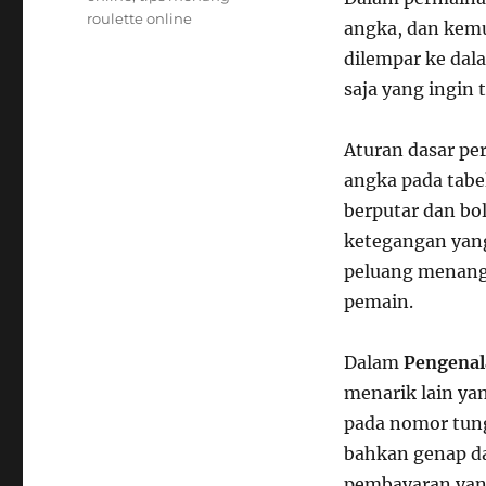
roulette online
angka, dan kemu
dilempar ke da
saja yang ingin 
Aturan dasar p
angka pada tabel
berputar dan bo
ketegangan yan
peluang menang,
pemain.
Dalam
Pengenal
menarik lain ya
pada nomor tung
bahkan genap da
pembayaran yang