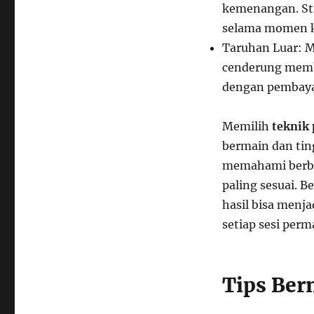
kemenangan. St
selama momen 
Taruhan Luar: 
cenderung memb
dengan pembaya
Memilih
teknik 
bermain dan ti
memahami berba
paling sesuai. 
hasil bisa menj
setiap sesi perm
Tips Ber