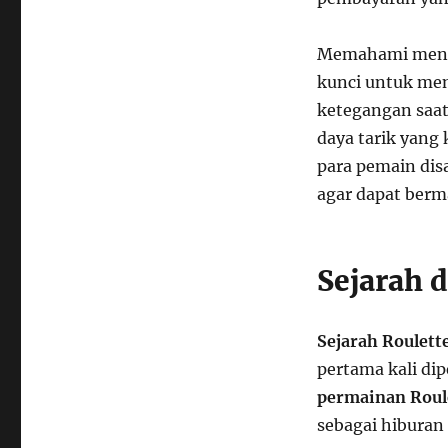
Memahami menga
kunci untuk men
ketegangan saat
daya tarik yang
para pemain di
agar dapat berm
Sejarah d
Sejarah Roulett
pertama kali di
permainan Roul
sebagai hibura