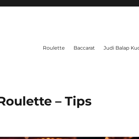
Roulette
Baccarat
Judi Balap Ku
oulette – Tips