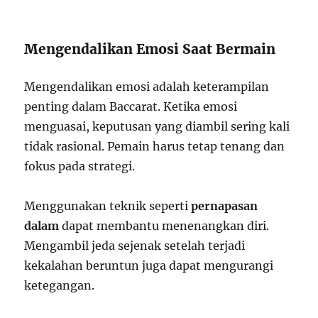
Mengendalikan Emosi Saat Bermain
Mengendalikan emosi adalah keterampilan
penting dalam Baccarat. Ketika emosi
menguasai, keputusan yang diambil sering kali
tidak rasional. Pemain harus tetap tenang dan
fokus pada strategi.
Menggunakan teknik seperti
pernapasan
dalam
dapat membantu menenangkan diri.
Mengambil jeda sejenak setelah terjadi
kekalahan beruntun juga dapat mengurangi
ketegangan.