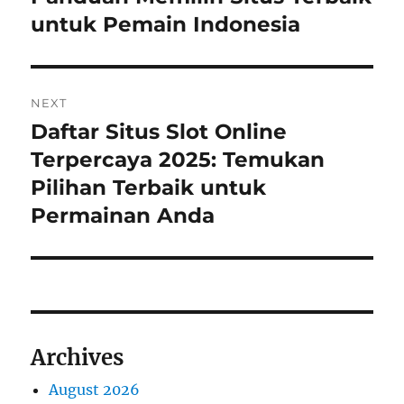
e
untuk Pemain Indonesia
t
v
i
n
o
NEXT
a
u
Daftar Situs Slot Online
N
s
v
e
Terpercaya 2025: Temukan
p
x
i
Pilihan Terbaik untuk
o
t
Permainan Anda
s
g
p
t
o
a
:
s
t
t
:
i
Archives
o
August 2026