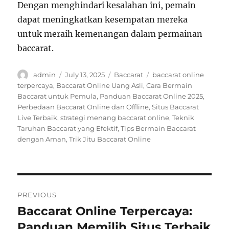
Dengan menghindari kesalahan ini, pemain
dapat meningkatkan kesempatan mereka
untuk meraih kemenangan dalam permainan
baccarat.
A
P
C
T
admin
July 13, 2025
Baccarat
baccarat online
u
o
a
a
terpercaya
,
Baccarat Online Uang Asli
,
Cara Bermain
t
s
t
g
Baccarat untuk Pemula
,
Panduan Baccarat Online 2025
,
h
t
e
s
Perbedaan Baccarat Online dan Offline
,
Situs Baccarat
o
e
g
Live Terbaik
,
strategi menang baccarat online
,
Teknik
r
d
o
Taruhan Baccarat yang Efektif
,
Tips Bermain Baccarat
o
r
dengan Aman
,
Trik Jitu Baccarat Online
n
i
e
s
P
PREVIOUS
o
Baccarat Online Terpercaya:
P
r
Panduan Memilih Situs Terbaik
s