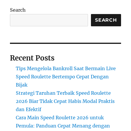
Search
SEARCH
Recent Posts
Tips Mengelola Bankroll Saat Bermain Live
Speed Roulette Bertempo Cepat Dengan
Bijak
Strategi Taruhan Terbaik Speed Roulette
2026 Biar Tidak Cepat Habis Modal Praktis
dan Efektif
Cara Main Speed Roulette 2026 untuk
Pemula: Panduan Cepat Menang dengan