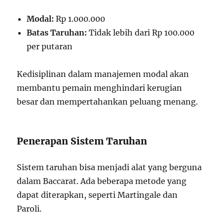
Modal:
Rp 1.000.000
Batas Taruhan:
Tidak lebih dari Rp 100.000
per putaran
Kedisiplinan dalam manajemen modal akan
membantu pemain menghindari kerugian
besar dan mempertahankan peluang menang.
Penerapan Sistem Taruhan
Sistem taruhan bisa menjadi alat yang berguna
dalam Baccarat. Ada beberapa metode yang
dapat diterapkan, seperti Martingale dan
Paroli.