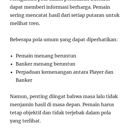
dapat memberi informasi berharga. Pemain
sering mencatat hasil dari setiap putaran untuk
melihat tren.
Beberapa pola umum yang dapat diperhatikan:
Pemain menang beruntun
Banker menang beruntun
Perpaduan kemenangan antara Player dan
Banker
Namun, penting diingat bahwa masa lalu tidak
menjamin hasil di masa depan. Pemain harus
tetap objektif dan tidak terjebak dalam pola
yang terlihat.