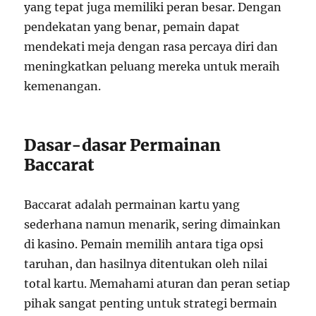
yang tepat juga memiliki peran besar. Dengan
pendekatan yang benar, pemain dapat
mendekati meja dengan rasa percaya diri dan
meningkatkan peluang mereka untuk meraih
kemenangan.
Dasar-dasar Permainan
Baccarat
Baccarat adalah permainan kartu yang
sederhana namun menarik, sering dimainkan
di kasino. Pemain memilih antara tiga opsi
taruhan, dan hasilnya ditentukan oleh nilai
total kartu. Memahami aturan dan peran setiap
pihak sangat penting untuk strategi bermain