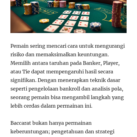
Pemain sering mencari cara untuk mengurangi
risiko dan memaksimalkan keuntungan.
Memilih antara taruhan pada Banker, Player,
atau Tie dapat mempengaruhi hasil secara
signifikan. Dengan menerapkan teknik dasar
seperti pengelolaan bankroll dan analisis pola,
seorang pemain bisa mengambil langkah yang
lebih cerdas dalam permainan ini.
Baccarat bukan hanya permainan
keberuntungan; pengetahuan dan strategi