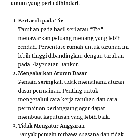
umum yang perlu dihindari.
Bertaruh pada Tie
Taruhan pada hasil seri atau “Tie”
menawarkan peluang menang yang lebih
rendah. Persentase rumah untuk taruhan ini
lebih tinggi dibandingkan dengan taruhan
pada Player atau Banker.
Mengabaikan Aturan Dasar
Pemain seringkali tidak memahami aturan
dasar permainan. Penting untuk
mengetahui cara kerja taruhan dan cara
permainan berlangsung agar dapat
membuat keputusan yang lebih baik.
Tidak Mengatur Anggaran
Banyak pemain terbawa suasana dan tidak