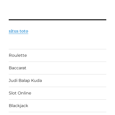
situs toto
Roulette
Baccarat
Judi Balap Kuda
Slot Online
Blackjack