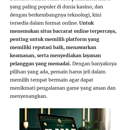
yang paling populer di dunia kasino, dan
dengan berkembangnya teknologi, kini
tersedia dalam format online.
Untuk
menemukan situs baccarat online terpercaya,
penting untuk memilih platform yang
memiliki reputasi baik, menawarkan
keamanan, serta menyediakan layanan
pelanggan yang memadai.
Dengan banyaknya
pilihan yang ada, pemain harus jeli dalam
memilih tempat bermain agar dapat
menikmati pengalaman game yang aman dan
menyenangkan.