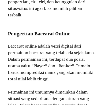
pengertian, ciri-ciri, dan keunggulan dari
situs-situs ini agar bisa memilih pilihan
terbaik.
Pengertian Baccarat Online
Baccarat online adalah versi digital dari
permainan baccarat yang telah ada sejak lama.
Dalam permainan ini, terdapat dua posisi
utama yaitu “Player” dan “Banker”. Pemain
harus memprediksi mana yang akan memiliki
total nilai lebih tinggi.
Permainan ini umumnya dimainkan dalam
situasi yang sederhana dengan aturan yang