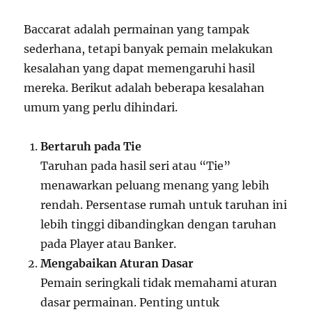
Baccarat adalah permainan yang tampak
sederhana, tetapi banyak pemain melakukan
kesalahan yang dapat memengaruhi hasil
mereka. Berikut adalah beberapa kesalahan
umum yang perlu dihindari.
Bertaruh pada Tie
Taruhan pada hasil seri atau “Tie”
menawarkan peluang menang yang lebih
rendah. Persentase rumah untuk taruhan ini
lebih tinggi dibandingkan dengan taruhan
pada Player atau Banker.
Mengabaikan Aturan Dasar
Pemain seringkali tidak memahami aturan
dasar permainan. Penting untuk