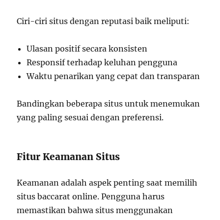
Ciri-ciri situs dengan reputasi baik meliputi:
Ulasan positif secara konsisten
Responsif terhadap keluhan pengguna
Waktu penarikan yang cepat dan transparan
Bandingkan beberapa situs untuk menemukan
yang paling sesuai dengan preferensi.
Fitur Keamanan Situs
Keamanan adalah aspek penting saat memilih
situs baccarat online. Pengguna harus
memastikan bahwa situs menggunakan