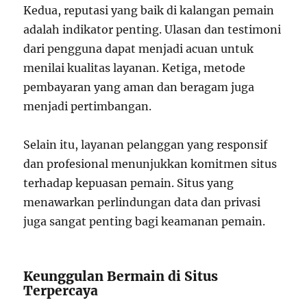
Kedua, reputasi yang baik di kalangan pemain
adalah indikator penting. Ulasan dan testimoni
dari pengguna dapat menjadi acuan untuk
menilai kualitas layanan. Ketiga, metode
pembayaran yang aman dan beragam juga
menjadi pertimbangan.
Selain itu, layanan pelanggan yang responsif
dan profesional menunjukkan komitmen situs
terhadap kepuasan pemain. Situs yang
menawarkan perlindungan data dan privasi
juga sangat penting bagi keamanan pemain.
Keunggulan Bermain di Situs
Terpercaya