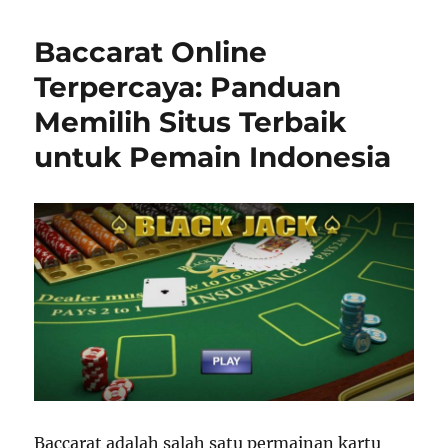
e
s
Baccarat Online
Terpercaya: Panduan
Memilih Situs Terbaik
untuk Pemain Indonesia
Baccarat adalah salah satu permainan kartu