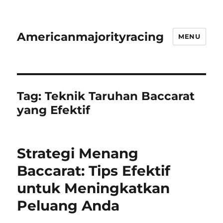
Americanmajorityracing
MENU
Tag:
Teknik Taruhan Baccarat
yang Efektif
Strategi Menang
Baccarat: Tips Efektif
untuk Meningkatkan
Peluang Anda