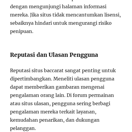
dengan mengunjungi halaman informasi
mereka. Jika situs tidak mencantumkan lisensi,
sebaiknya hindari untuk mengurangi risiko
penipuan.
Reputasi dan Ulasan Pengguna
Reputasi situs baccarat sangat penting untuk
dipertimbangkan. Meneliti ulasan pengguna
dapat memberikan gambaran mengenai
pengalaman orang lain. Di forum permainan
atau situs ulasan, pengguna sering berbagi
pengalaman mereka terkait layanan,
kemudahan penarikan, dan dukungan
pelanggan.