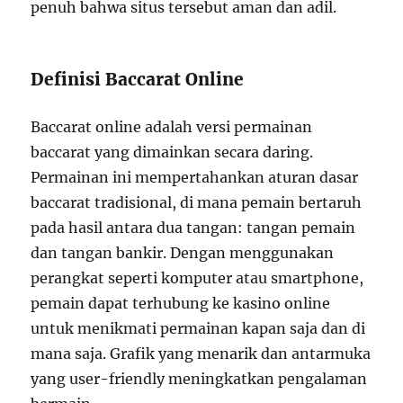
penuh bahwa situs tersebut aman dan adil.
Definisi Baccarat Online
Baccarat online adalah versi permainan
baccarat yang dimainkan secara daring.
Permainan ini mempertahankan aturan dasar
baccarat tradisional, di mana pemain bertaruh
pada hasil antara dua tangan: tangan pemain
dan tangan bankir. Dengan menggunakan
perangkat seperti komputer atau smartphone,
pemain dapat terhubung ke kasino online
untuk menikmati permainan kapan saja dan di
mana saja. Grafik yang menarik dan antarmuka
yang user-friendly meningkatkan pengalaman