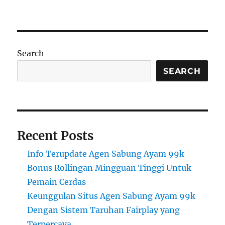
Search
SEARCH
Recent Posts
Info Terupdate Agen Sabung Ayam 99k
Bonus Rollingan Mingguan Tinggi Untuk
Pemain Cerdas
Keunggulan Situs Agen Sabung Ayam 99k
Dengan Sistem Taruhan Fairplay yang
Terpercaya