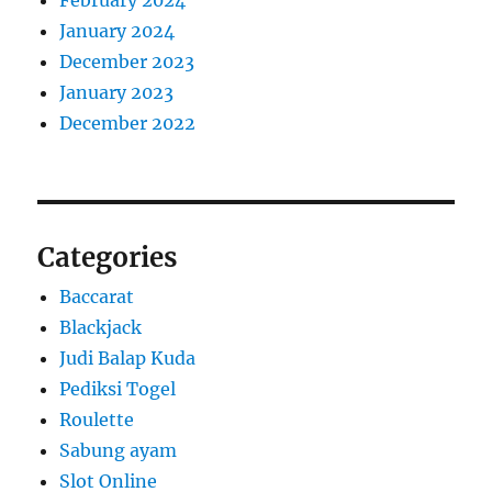
February 2024
January 2024
December 2023
January 2023
December 2022
Categories
Baccarat
Blackjack
Judi Balap Kuda
Pediksi Togel
Roulette
Sabung ayam
Slot Online