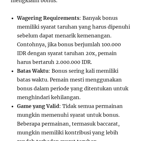
mengklaim bonus.
Wagering Requirements
: Banyak bonus
memiliki syarat taruhan yang harus dipenuhi
sebelum dapat menarik kemenangan.
Contohnya, jika bonus berjumlah 100.000
IDR dengan syarat taruhan 20x, pemain
harus bertaruh 2.000.000 IDR.
Batas Waktu
: Bonus sering kali memiliki
batas waktu. Pemain mesti menggunakan
bonus dalam periode yang ditentukan untuk
menghindari kehilangan.
Game yang Valid
: Tidak semua permainan
mungkin memenuhi syarat untuk bonus.
Beberapa permainan, termasuk baccarat,
mungkin memiliki kontribusi yang lebih