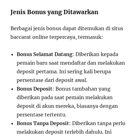
Jenis Bonus yang Ditawarkan
Berbagai jenis bonus dapat ditemukan di situs
baccarat online terpercaya, termasuk:
Bonus Selamat Datang
: Diberikan kepada
pemain baru saat mendaftar dan melakukan
deposit pertama. Ini sering kali berupa
persentase dari deposit awal.
Bonus Deposit
: Bonus tambahan yang
diberikan pada saat pemain melakukan
deposit di akun mereka, biasanya dengan
persentase tertentu.
Bonus Tanpa Deposit
: Diberikan tanpa perlu
melakukan deposit terlebih dahulu. Ini