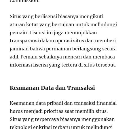
Commission.
Situs yang berlisensi biasanya mengikuti
aturan ketat yang bertujuan untuk melindungi
pemain. Lisensi ini juga menunjukkan
transparansi dalam operasi situs dan memberi
jaminan bahwa permainan berlangsung secara
adil. Pemain sebaiknya mencari dan membaca
informasi lisensi yang tertera di situs tersebut.
Keamanan Data dan Transaksi
Keamanan data pribadi dan transaksi finansial
harus menjadi prioritas saat memilih situs.
Situs yang terpercaya biasanya menggunakan
teknologi enkripsi terbaru untuk melindungi