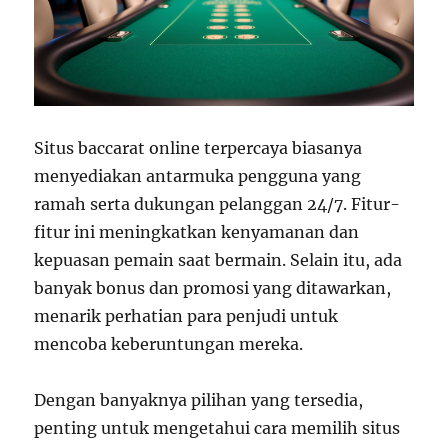
Situs baccarat online terpercaya biasanya
menyediakan antarmuka pengguna yang
ramah serta dukungan pelanggan 24/7. Fitur-
fitur ini meningkatkan kenyamanan dan
kepuasan pemain saat bermain. Selain itu, ada
banyak bonus dan promosi yang ditawarkan,
menarik perhatian para penjudi untuk
mencoba keberuntungan mereka.
Dengan banyaknya pilihan yang tersedia,
penting untuk mengetahui cara memilih situs