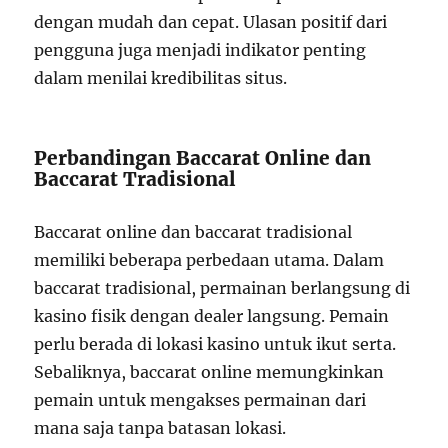
dengan mudah dan cepat. Ulasan positif dari
pengguna juga menjadi indikator penting
dalam menilai kredibilitas situs.
Perbandingan Baccarat Online dan
Baccarat Tradisional
Baccarat online dan baccarat tradisional
memiliki beberapa perbedaan utama. Dalam
baccarat tradisional, permainan berlangsung di
kasino fisik dengan dealer langsung. Pemain
perlu berada di lokasi kasino untuk ikut serta.
Sebaliknya, baccarat online memungkinkan
pemain untuk mengakses permainan dari
mana saja tanpa batasan lokasi.