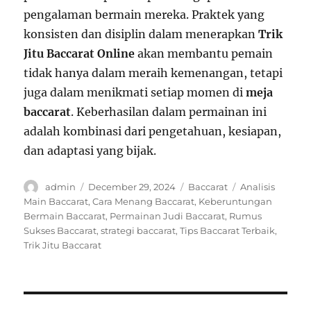
pengalaman bermain mereka. Praktek yang
konsisten dan disiplin dalam menerapkan
Trik
Jitu Baccarat Online
akan membantu pemain
tidak hanya dalam meraih kemenangan, tetapi
juga dalam menikmati setiap momen di
meja
baccarat
. Keberhasilan dalam permainan ini
adalah kombinasi dari pengetahuan, kesiapan,
dan adaptasi yang bijak.
A
P
C
T
admin
December 29, 2024
Baccarat
Analisis
u
o
a
a
Main Baccarat
,
Cara Menang Baccarat
,
Keberuntungan
t
s
t
g
Bermain Baccarat
,
Permainan Judi Baccarat
,
Rumus
h
t
e
s
Sukses Baccarat
,
strategi baccarat
,
Tips Baccarat Terbaik
,
o
e
g
Trik Jitu Baccarat
r
d
o
o
r
n
i
e
P