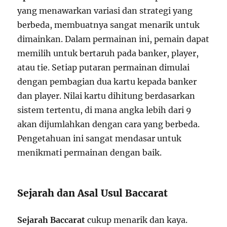
yang menawarkan variasi dan strategi yang
berbeda, membuatnya sangat menarik untuk
dimainkan. Dalam permainan ini, pemain dapat
memilih untuk bertaruh pada banker, player,
atau tie. Setiap putaran permainan dimulai
dengan pembagian dua kartu kepada banker
dan player. Nilai kartu dihitung berdasarkan
sistem tertentu, di mana angka lebih dari 9
akan dijumlahkan dengan cara yang berbeda.
Pengetahuan ini sangat mendasar untuk
menikmati permainan dengan baik.
Sejarah dan Asal Usul Baccarat
Sejarah Baccarat
cukup menarik dan kaya.