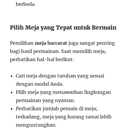
berbeda.
Pilih Meja yang Tepat untuk Bermain
Pemilihan
meja baccarat
juga sangat penting
bagi hasil permainan. Saat memilih meja,
perhatikan hal-hal berikut:
Cari meja dengan taruhan yang sesuai
dengan modal Anda.
Pilih meja yang menawarkan lingkungan
permainan yang nyaman.
Perhatikan jumlah pemain di meja;
terkadang, meja yang kurang ramai lebih
menguntungkan.