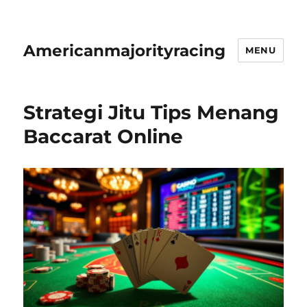
Americanmajorityracing
MENU
Strategi Jitu Tips Menang
Baccarat Online