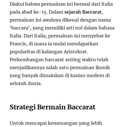
Diakui bahwa permainan ini berasal dari Italia
pada abad ke-15. Dalam
sejarah Baccarat
,
permainan ini awalnya dikenal dengan nama
‘baccara’, yang memiliki arti nol dalam bahasa
Italia. Dari Italia, permainan ini menyebar ke
Prancis, di mana ia mulai mendapatkan
popularitas di kalangan Aristokrat.
Perkembangan baccarat seiring waktu telah
menjadikannya salah satu permainan ikonik
yang banyak dimainkan di kasino modern di
seluruh dunia.
Strategi Bermain Baccarat
Untuk mencapai kemenangan yang lebih