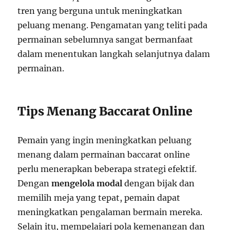
tren yang berguna untuk meningkatkan
peluang menang. Pengamatan yang teliti pada
permainan sebelumnya sangat bermanfaat
dalam menentukan langkah selanjutnya dalam
permainan.
Tips Menang Baccarat Online
Pemain yang ingin meningkatkan peluang
menang dalam permainan baccarat online
perlu menerapkan beberapa strategi efektif.
Dengan
mengelola modal
dengan bijak dan
memilih meja yang tepat, pemain dapat
meningkatkan pengalaman bermain mereka.
Selain itu, mempelajari pola kemenangan dan