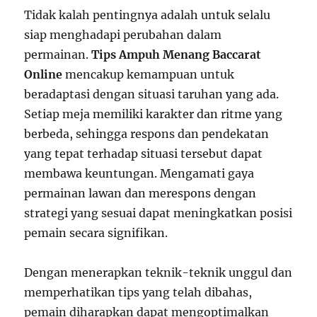
Tidak kalah pentingnya adalah untuk selalu
siap menghadapi perubahan dalam
permainan.
Tips Ampuh Menang Baccarat
Online
mencakup kemampuan untuk
beradaptasi dengan situasi taruhan yang ada.
Setiap meja memiliki karakter dan ritme yang
berbeda, sehingga respons dan pendekatan
yang tepat terhadap situasi tersebut dapat
membawa keuntungan. Mengamati gaya
permainan lawan dan merespons dengan
strategi yang sesuai dapat meningkatkan posisi
pemain secara signifikan.
Dengan menerapkan teknik-teknik unggul dan
memperhatikan tips yang telah dibahas,
pemain diharapkan dapat mengoptimalkan