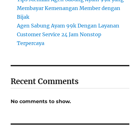
Membayar Kemenangan Member dengan
Bijak
Agen Sabung Ayam 99k Dengan Layanan
Customer Service 24 Jam Nonstop
Terpercaya
Recent Comments
No comments to show.