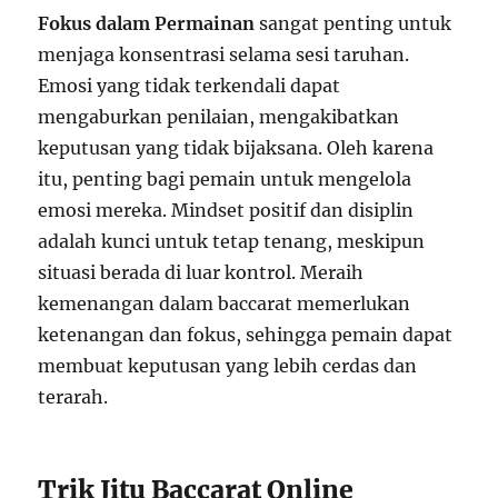
Fokus dalam Permainan
sangat penting untuk
menjaga konsentrasi selama sesi taruhan.
Emosi yang tidak terkendali dapat
mengaburkan penilaian, mengakibatkan
keputusan yang tidak bijaksana. Oleh karena
itu, penting bagi pemain untuk mengelola
emosi mereka. Mindset positif dan disiplin
adalah kunci untuk tetap tenang, meskipun
situasi berada di luar kontrol. Meraih
kemenangan dalam baccarat memerlukan
ketenangan dan fokus, sehingga pemain dapat
membuat keputusan yang lebih cerdas dan
terarah.
Trik Jitu Baccarat Online