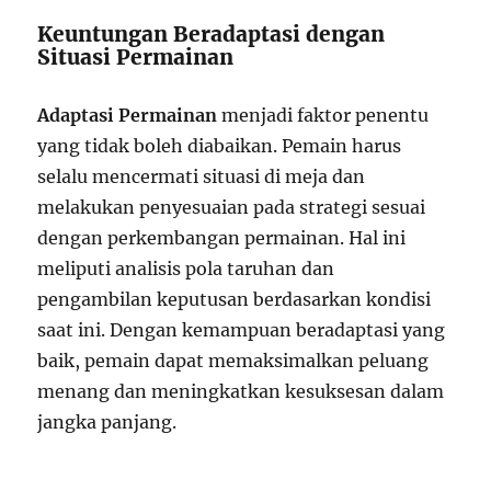
Keuntungan Beradaptasi dengan
Situasi Permainan
Adaptasi Permainan
menjadi faktor penentu
yang tidak boleh diabaikan. Pemain harus
selalu mencermati situasi di meja dan
melakukan penyesuaian pada strategi sesuai
dengan perkembangan permainan. Hal ini
meliputi analisis pola taruhan dan
pengambilan keputusan berdasarkan kondisi
saat ini. Dengan kemampuan beradaptasi yang
baik, pemain dapat memaksimalkan peluang
menang dan meningkatkan kesuksesan dalam
jangka panjang.