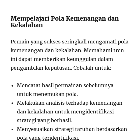
Mempelajari Pola Kemenangan dan
Kekalahan
Pemain yang sukses seringkali mengamati pola
kemenangan dan kekalahan. Memahami tren
ini dapat memberikan keunggulan dalam
pengambilan keputusan. Cobalah untuk:
Mencatat hasil permainan sebelumnya
untuk menemukan pola.
Melakukan analisis terhadap kemenangan
dan kekalahan untuk mengidentifikasi
strategi yang berhasil.
Menyesuaikan strategi taruhan berdasarkan
pola yang teridentifikasi.