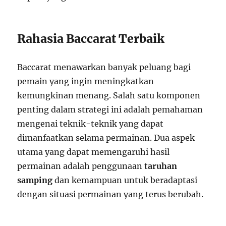
Rahasia Baccarat Terbaik
Baccarat menawarkan banyak peluang bagi
pemain yang ingin meningkatkan
kemungkinan menang. Salah satu komponen
penting dalam strategi ini adalah pemahaman
mengenai teknik-teknik yang dapat
dimanfaatkan selama permainan. Dua aspek
utama yang dapat memengaruhi hasil
permainan adalah penggunaan
taruhan
samping
dan kemampuan untuk beradaptasi
dengan situasi permainan yang terus berubah.