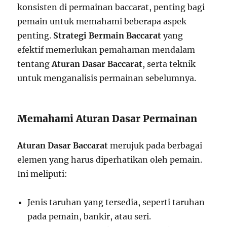
konsisten di permainan baccarat, penting bagi
pemain untuk memahami beberapa aspek
penting.
Strategi Bermain Baccarat
yang
efektif memerlukan pemahaman mendalam
tentang
Aturan Dasar Baccarat
, serta teknik
untuk menganalisis permainan sebelumnya.
Memahami Aturan Dasar Permainan
Aturan Dasar Baccarat
merujuk pada berbagai
elemen yang harus diperhatikan oleh pemain.
Ini meliputi:
Jenis taruhan yang tersedia, seperti taruhan
pada pemain, bankir, atau seri.