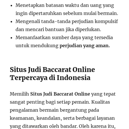
Menetapkan batasan waktu dan uang yang
ingin dipertaruhkan sebelum mulai bermain.
Mengenali tanda-tanda perjudian kompulsif
dan mencari bantuan jika diperlukan.
Memanfaatkan sumber daya yang tersedia
untuk mendukung
perjudian yang aman.
Situs Judi Baccarat Online
Terpercaya di Indonesia
Memilih
Situs Judi Baccarat Online
yang tepat
sangat penting bagi setiap pemain. Kualitas
pengalaman bermain bergantung pada
keamanan, keandalan, serta berbagai layanan
yang ditawarkan oleh bandar. Oleh karena itu,