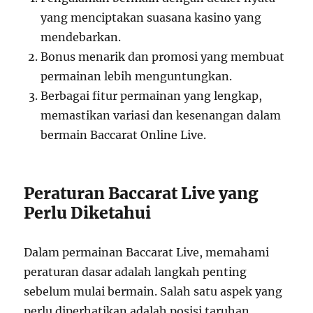
yang menciptakan suasana kasino yang
mendebarkan.
Bonus menarik dan promosi yang membuat
permainan lebih menguntungkan.
Berbagai fitur permainan yang lengkap,
memastikan variasi dan kesenangan dalam
bermain Baccarat Online Live.
Peraturan Baccarat Live yang
Perlu Diketahui
Dalam permainan Baccarat Live, memahami
peraturan dasar adalah langkah penting
sebelum mulai bermain. Salah satu aspek yang
perlu diperhatikan adalah posisi taruhan.