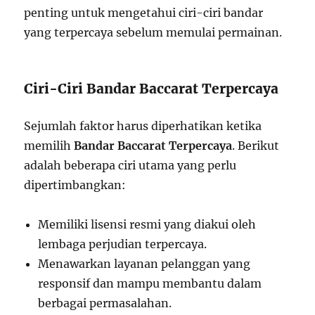
penting untuk mengetahui ciri-ciri bandar
yang terpercaya sebelum memulai permainan.
Ciri-Ciri Bandar Baccarat Terpercaya
Sejumlah faktor harus diperhatikan ketika
memilih
Bandar Baccarat Terpercaya
. Berikut
adalah beberapa ciri utama yang perlu
dipertimbangkan:
Memiliki lisensi resmi yang diakui oleh
lembaga perjudian terpercaya.
Menawarkan layanan pelanggan yang
responsif dan mampu membantu dalam
berbagai permasalahan.