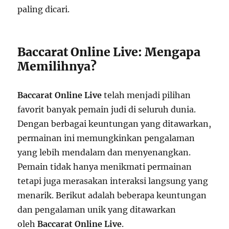
paling dicari.
Baccarat Online Live: Mengapa
Memilihnya?
Baccarat Online Live
telah menjadi pilihan
favorit banyak pemain judi di seluruh dunia.
Dengan berbagai keuntungan yang ditawarkan,
permainan ini memungkinkan pengalaman
yang lebih mendalam dan menyenangkan.
Pemain tidak hanya menikmati permainan
tetapi juga merasakan interaksi langsung yang
menarik. Berikut adalah beberapa keuntungan
dan pengalaman unik yang ditawarkan
oleh
Baccarat Online Live
.