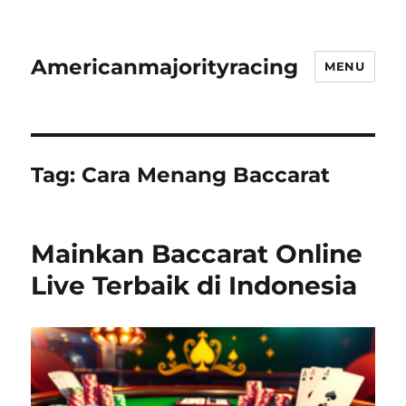
Americanmajorityracing
MENU
Tag:
Cara Menang Baccarat
Mainkan Baccarat Online
Live Terbaik di Indonesia