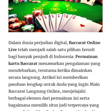
Dalam dunia perjudian digital,
Baccarat Online
Live
telah menjadi salah satu pilihan favorit
bagi banyak penjudi di Indonesia.
Permainan
kartu Baccarat
menawarkan pengalaman yang
mendebarkan, terutama ketika dimainkan
secara langsung. Artikel ini memberikan
panduan lengkap untuk Anda yang ingin Main
Baccarat Langsung Online, menjelajahi
berbagai elemen dari permainan ini serta
bagaimana memilih situs judi terpercaya yang