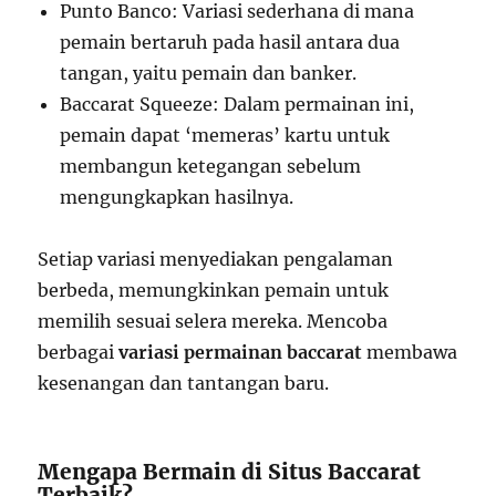
Punto Banco: Variasi sederhana di mana
pemain bertaruh pada hasil antara dua
tangan, yaitu pemain dan banker.
Baccarat Squeeze: Dalam permainan ini,
pemain dapat ‘memeras’ kartu untuk
membangun ketegangan sebelum
mengungkapkan hasilnya.
Setiap variasi menyediakan pengalaman
berbeda, memungkinkan pemain untuk
memilih sesuai selera mereka. Mencoba
berbagai
variasi permainan baccarat
membawa
kesenangan dan tantangan baru.
Mengapa Bermain di Situs Baccarat
Terbaik?