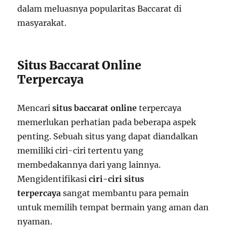
dalam meluasnya popularitas Baccarat di
masyarakat.
Situs Baccarat Online
Terpercaya
Mencari
situs baccarat online
terpercaya
memerlukan perhatian pada beberapa aspek
penting. Sebuah situs yang dapat diandalkan
memiliki ciri-ciri tertentu yang
membedakannya dari yang lainnya.
Mengidentifikasi
ciri-ciri situs
terpercaya
sangat membantu para pemain
untuk memilih tempat bermain yang aman dan
nyaman.