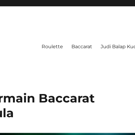
Roulette
Baccarat
Judi Balap Ku
rmain Baccarat
ula