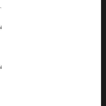
-
i
i