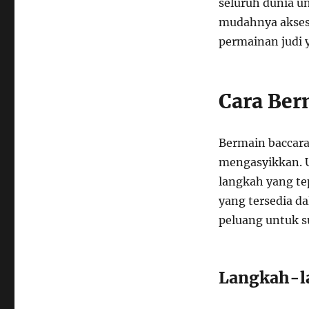
seluruh dunia u
mudahnya akses 
permainan judi y
Cara Ber
Bermain baccar
mengasyikkan. 
langkah yang t
yang tersedia 
peluang untuk s
Langkah-la