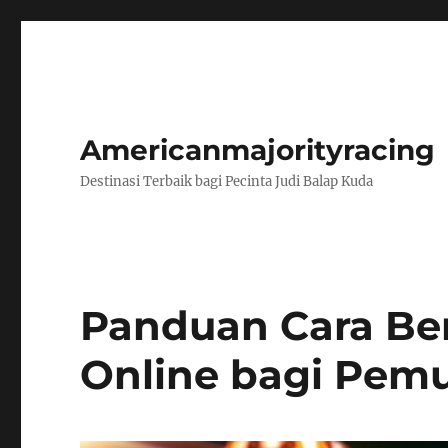
Americanmajorityracing
Destinasi Terbaik bagi Pecinta Judi Balap Kuda
Panduan Cara Be
Online bagi Pem