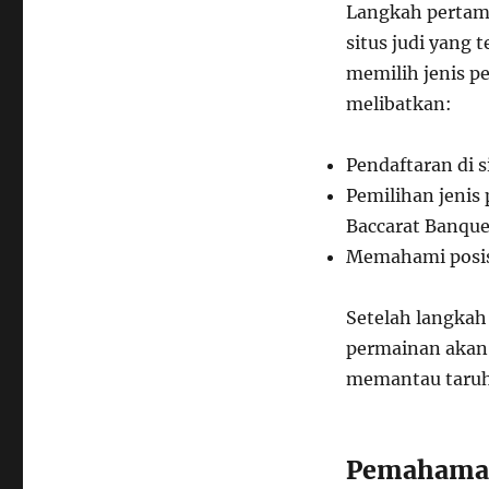
Langkah perta
situs judi yang
memilih jenis p
melibatkan:
Pendaftaran di 
Pemilihan jenis 
Baccarat Banque
Memahami posisi
Setelah langkah 
permainan akan 
memantau taruha
Pemahaman