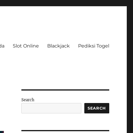
da
Slot Online
Blackjack
Pediksi Togel
Search
SEARCH