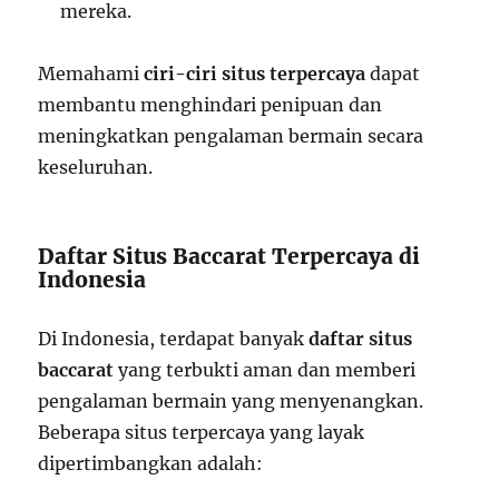
mereka.
Memahami
ciri-ciri situs terpercaya
dapat
membantu menghindari penipuan dan
meningkatkan pengalaman bermain secara
keseluruhan.
Daftar Situs Baccarat Terpercaya di
Indonesia
Di Indonesia, terdapat banyak
daftar situs
baccarat
yang terbukti aman dan memberi
pengalaman bermain yang menyenangkan.
Beberapa situs terpercaya yang layak
dipertimbangkan adalah: