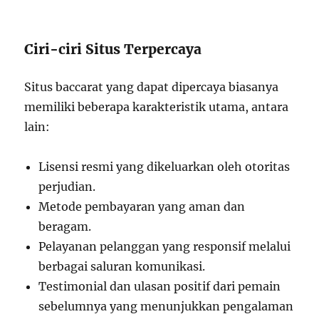
Ciri-ciri Situs Terpercaya
Situs baccarat yang dapat dipercaya biasanya
memiliki beberapa karakteristik utama, antara
lain:
Lisensi resmi yang dikeluarkan oleh otoritas
perjudian.
Metode pembayaran yang aman dan
beragam.
Pelayanan pelanggan yang responsif melalui
berbagai saluran komunikasi.
Testimonial dan ulasan positif dari pemain
sebelumnya yang menunjukkan pengalaman