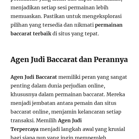
menjadikan setiap sesi permainan lebih
memuaskan. Pastikan untuk mengeksplorasi
pilihan yang tersedia dan nikmati
permainan
baccarat terbaik
di situs yang tepat.
Agen Judi Baccarat dan Perannya
Agen Judi Baccarat
memiliki peran yang sangat
penting dalam dunia perjudian online,
khususnya dalam permainan baccarat. Mereka
menjadi jembatan antara pemain dan situs
baccarat online, menjamin kelancaran setiap
transaksi. Memilih
Agen Judi
Terpercaya
menjadi langkah awal yang krusial
bagi siapa pun yang ingin memperoleh