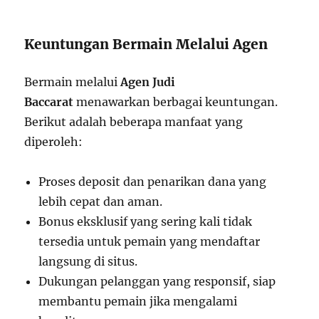
Keuntungan Bermain Melalui Agen
Bermain melalui
Agen Judi
Baccarat
menawarkan berbagai keuntungan.
Berikut adalah beberapa manfaat yang
diperoleh:
Proses deposit dan penarikan dana yang
lebih cepat dan aman.
Bonus eksklusif yang sering kali tidak
tersedia untuk pemain yang mendaftar
langsung di situs.
Dukungan pelanggan yang responsif, siap
membantu pemain jika mengalami