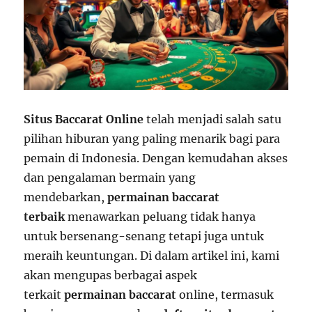
Situs Baccarat Online
telah menjadi salah satu
pilihan hiburan yang paling menarik bagi para
pemain di Indonesia. Dengan kemudahan akses
dan pengalaman bermain yang
mendebarkan,
permainan baccarat
terbaik
menawarkan peluang tidak hanya
untuk bersenang-senang tetapi juga untuk
meraih keuntungan. Di dalam artikel ini, kami
akan mengupas berbagai aspek
terkait
permainan baccarat
online, termasuk