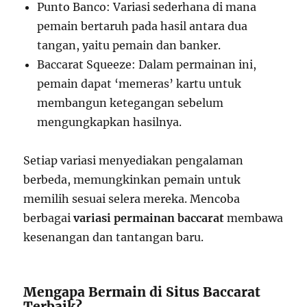
Punto Banco: Variasi sederhana di mana
pemain bertaruh pada hasil antara dua
tangan, yaitu pemain dan banker.
Baccarat Squeeze: Dalam permainan ini,
pemain dapat ‘memeras’ kartu untuk
membangun ketegangan sebelum
mengungkapkan hasilnya.
Setiap variasi menyediakan pengalaman
berbeda, memungkinkan pemain untuk
memilih sesuai selera mereka. Mencoba
berbagai
variasi permainan baccarat
membawa
kesenangan dan tantangan baru.
Mengapa Bermain di Situs Baccarat
Terbaik?