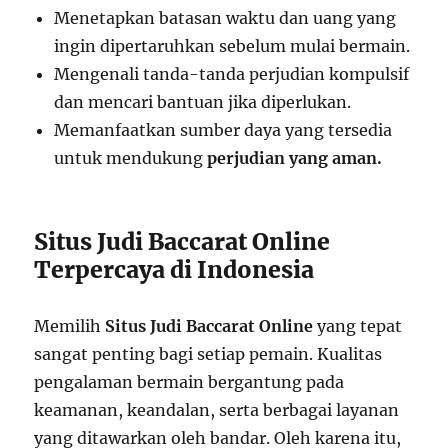
Menetapkan batasan waktu dan uang yang
ingin dipertaruhkan sebelum mulai bermain.
Mengenali tanda-tanda perjudian kompulsif
dan mencari bantuan jika diperlukan.
Memanfaatkan sumber daya yang tersedia
untuk mendukung
perjudian yang aman.
Situs Judi Baccarat Online
Terpercaya di Indonesia
Memilih
Situs Judi Baccarat Online
yang tepat
sangat penting bagi setiap pemain. Kualitas
pengalaman bermain bergantung pada
keamanan, keandalan, serta berbagai layanan
yang ditawarkan oleh bandar. Oleh karena itu,