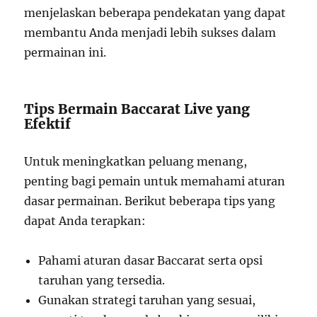
menjelaskan beberapa pendekatan yang dapat
membantu Anda menjadi lebih sukses dalam
permainan ini.
Tips Bermain Baccarat Live yang
Efektif
Untuk meningkatkan peluang menang,
penting bagi pemain untuk memahami aturan
dasar permainan. Berikut beberapa tips yang
dapat Anda terapkan:
Pahami aturan dasar Baccarat serta opsi
taruhan yang tersedia.
Gunakan strategi taruhan yang sesuai,