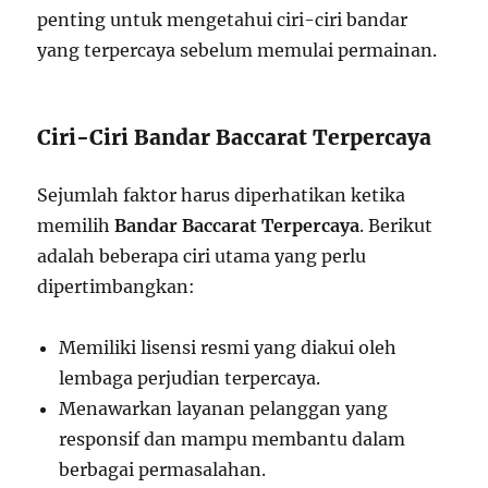
penting untuk mengetahui ciri-ciri bandar
yang terpercaya sebelum memulai permainan.
Ciri-Ciri Bandar Baccarat Terpercaya
Sejumlah faktor harus diperhatikan ketika
memilih
Bandar Baccarat Terpercaya
. Berikut
adalah beberapa ciri utama yang perlu
dipertimbangkan:
Memiliki lisensi resmi yang diakui oleh
lembaga perjudian terpercaya.
Menawarkan layanan pelanggan yang
responsif dan mampu membantu dalam
berbagai permasalahan.