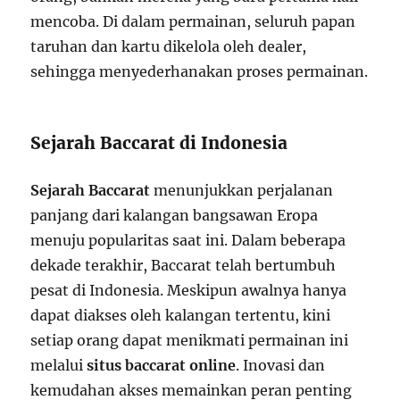
mencoba. Di dalam permainan, seluruh papan
taruhan dan kartu dikelola oleh dealer,
sehingga menyederhanakan proses permainan.
Sejarah Baccarat di Indonesia
Sejarah Baccarat
menunjukkan perjalanan
panjang dari kalangan bangsawan Eropa
menuju popularitas saat ini. Dalam beberapa
dekade terakhir, Baccarat telah bertumbuh
pesat di Indonesia. Meskipun awalnya hanya
dapat diakses oleh kalangan tertentu, kini
setiap orang dapat menikmati permainan ini
melalui
situs baccarat online
. Inovasi dan
kemudahan akses memainkan peran penting