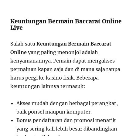
Keuntungan Bermain Baccarat Online
Live
Salah satu
Keuntungan Bermain Baccarat
Online
yang paling menonjol adalah
kenyamanannya. Pemain dapat mengakses
permainan kapan saja dan di mana saja tanpa
harus pergi ke kasino fisik. Beberapa
keuntungan lainnya termasuk:
Akses mudah dengan berbagai perangkat,
baik ponsel maupun komputer.
Bonus pendaftaran dan promosi menarik
yang sering kali lebih besar dibandingkan