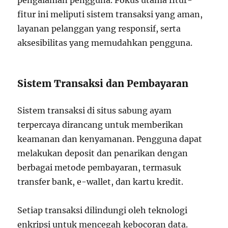
pengalaman pengguna. Fokus utama fitur-
fitur ini meliputi sistem transaksi yang aman,
layanan pelanggan yang responsif, serta
aksesibilitas yang memudahkan pengguna.
Sistem Transaksi dan Pembayaran
Sistem transaksi di situs sabung ayam
terpercaya dirancang untuk memberikan
keamanan dan kenyamanan. Pengguna dapat
melakukan deposit dan penarikan dengan
berbagai metode pembayaran, termasuk
transfer bank, e-wallet, dan kartu kredit.
Setiap transaksi dilindungi oleh teknologi
enkripsi untuk mencegah kebocoran data.