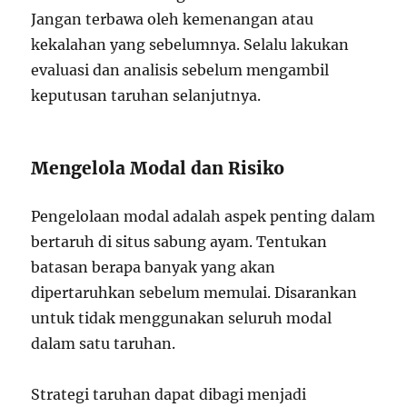
Jangan terbawa oleh kemenangan atau
kekalahan yang sebelumnya. Selalu lakukan
evaluasi dan analisis sebelum mengambil
keputusan taruhan selanjutnya.
Mengelola Modal dan Risiko
Pengelolaan modal adalah aspek penting dalam
bertaruh di situs sabung ayam. Tentukan
batasan berapa banyak yang akan
dipertaruhkan sebelum memulai. Disarankan
untuk tidak menggunakan seluruh modal
dalam satu taruhan.
Strategi taruhan dapat dibagi menjadi