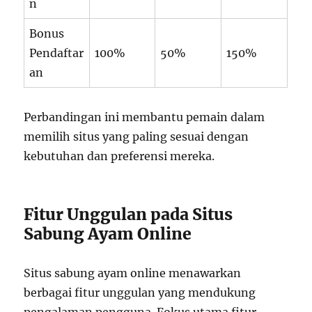
n
Bonus
Pendaftar
100%
50%
150%
an
Perbandingan ini membantu pemain dalam
memilih situs yang paling sesuai dengan
kebutuhan dan preferensi mereka.
Fitur Unggulan pada Situs
Sabung Ayam Online
Situs sabung ayam online menawarkan
berbagai fitur unggulan yang mendukung