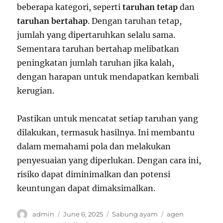
beberapa kategori, seperti
taruhan tetap
dan
taruhan bertahap
. Dengan taruhan tetap,
jumlah yang dipertaruhkan selalu sama.
Sementara taruhan bertahap melibatkan
peningkatan jumlah taruhan jika kalah,
dengan harapan untuk mendapatkan kembali
kerugian.
Pastikan untuk mencatat setiap taruhan yang
dilakukan, termasuk hasilnya. Ini membantu
dalam memahami pola dan melakukan
penyesuaian yang diperlukan. Dengan cara ini,
risiko dapat diminimalkan dan potensi
keuntungan dapat dimaksimalkan.
A
P
C
T
admin
June 6, 2025
Sabung ayam
agen