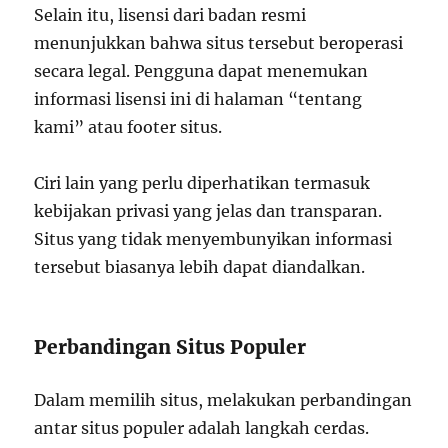
Selain itu, lisensi dari badan resmi
menunjukkan bahwa situs tersebut beroperasi
secara legal. Pengguna dapat menemukan
informasi lisensi ini di halaman “tentang
kami” atau footer situs.
Ciri lain yang perlu diperhatikan termasuk
kebijakan privasi yang jelas dan transparan.
Situs yang tidak menyembunyikan informasi
tersebut biasanya lebih dapat diandalkan.
Perbandingan Situs Populer
Dalam memilih situs, melakukan perbandingan
antar situs populer adalah langkah cerdas.