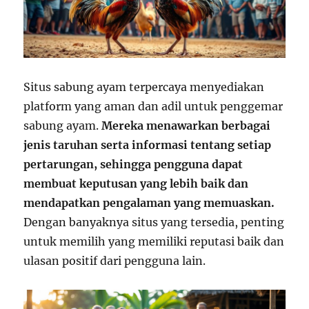
Situs sabung ayam terpercaya menyediakan
platform yang aman dan adil untuk penggemar
sabung ayam.
Mereka menawarkan berbagai
jenis taruhan serta informasi tentang setiap
pertarungan, sehingga pengguna dapat
membuat keputusan yang lebih baik dan
mendapatkan pengalaman yang memuaskan.
Dengan banyaknya situs yang tersedia, penting
untuk memilih yang memiliki reputasi baik dan
ulasan positif dari pengguna lain.