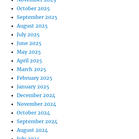
October 2025
September 2025
August 2025
July 2025
June 2025
May 2025
April 2025
March 2025
February 2025
January 2025
December 2024
November 2024
October 2024
September 2024
August 2024
July 2024