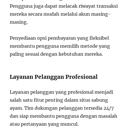
Pengguna juga dapat melacak riwayat transaksi
mereka secara mudah melalui akun masing-
masing.
Penyediaan opsi pembayaran yang fleksibel
membantu pengguna memilih metode yang
paling sesuai dengan kebutuhan mereka.
Layanan Pelanggan Profesional
Layanan pelanggan yang profesional menjadi
salah satu fitur penting dalam situs sabung
ayam. Tim dukungan pelanggan tersedia 24/7
dan siap membantu pengguna dengan masalah
atau pertanyaan yang muncul.