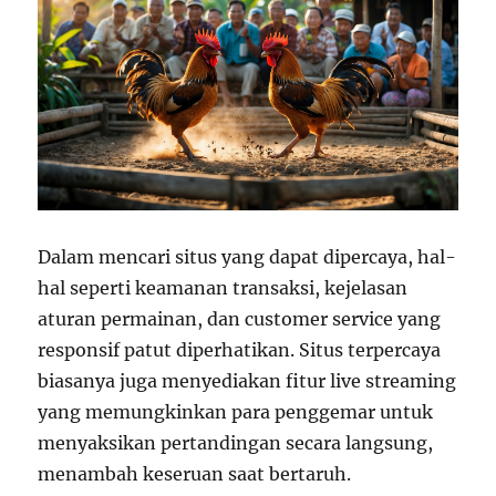
Dalam mencari situs yang dapat dipercaya, hal-
hal seperti keamanan transaksi, kejelasan
aturan permainan, dan customer service yang
responsif patut diperhatikan. Situs terpercaya
biasanya juga menyediakan fitur live streaming
yang memungkinkan para penggemar untuk
menyaksikan pertandingan secara langsung,
menambah keseruan saat bertaruh.