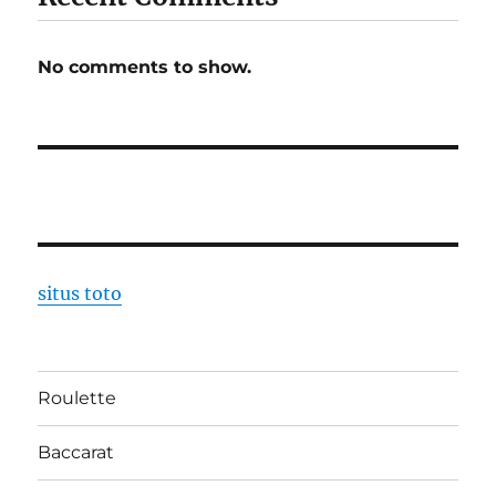
No comments to show.
situs toto
Roulette
Baccarat