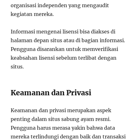
organisasi independen yang mengaudit
kegiatan mereka.
Informasi mengenai lisensi bisa diakses di
halaman depan situs atau di bagian informasi.
Pengguna disarankan untuk memverifikasi
keabsahan lisensi sebelum terlibat dengan
situs.
Keamanan dan Privasi
Keamanan dan privasi merupakan aspek
penting dalam situs sabung ayam resmi.
Pengguna harus merasa yakin bahwa data
mereka terlindungi dengan baik dan transaksi