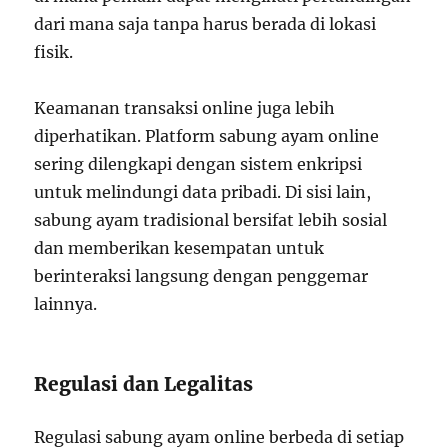
dari mana saja tanpa harus berada di lokasi
fisik.
Keamanan transaksi online juga lebih
diperhatikan. Platform sabung ayam online
sering dilengkapi dengan sistem enkripsi
untuk melindungi data pribadi. Di sisi lain,
sabung ayam tradisional bersifat lebih sosial
dan memberikan kesempatan untuk
berinteraksi langsung dengan penggemar
lainnya.
Regulasi dan Legalitas
Regulasi sabung ayam online berbeda di setiap