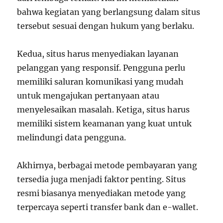
bahwa kegiatan yang berlangsung dalam situs
tersebut sesuai dengan hukum yang berlaku.
Kedua, situs harus menyediakan layanan
pelanggan yang responsif. Pengguna perlu
memiliki saluran komunikasi yang mudah
untuk mengajukan pertanyaan atau
menyelesaikan masalah. Ketiga, situs harus
memiliki sistem keamanan yang kuat untuk
melindungi data pengguna.
Akhirnya, berbagai metode pembayaran yang
tersedia juga menjadi faktor penting. Situs
resmi biasanya menyediakan metode yang
terpercaya seperti transfer bank dan e-wallet.