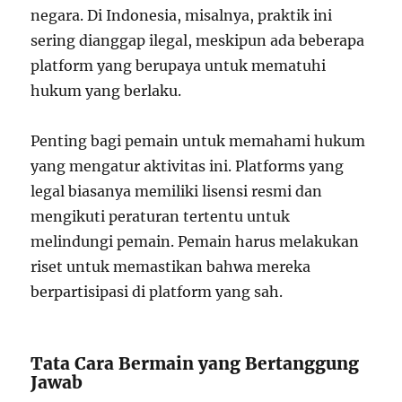
negara. Di Indonesia, misalnya, praktik ini
sering dianggap ilegal, meskipun ada beberapa
platform yang berupaya untuk mematuhi
hukum yang berlaku.
Penting bagi pemain untuk memahami hukum
yang mengatur aktivitas ini. Platforms yang
legal biasanya memiliki lisensi resmi dan
mengikuti peraturan tertentu untuk
melindungi pemain. Pemain harus melakukan
riset untuk memastikan bahwa mereka
berpartisipasi di platform yang sah.
Tata Cara Bermain yang Bertanggung
Jawab