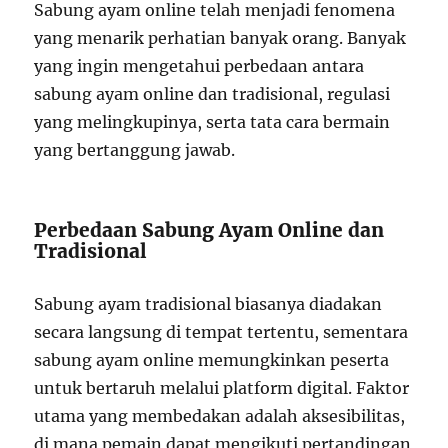
Sabung ayam online telah menjadi fenomena
yang menarik perhatian banyak orang. Banyak
yang ingin mengetahui perbedaan antara
sabung ayam online dan tradisional, regulasi
yang melingkupinya, serta tata cara bermain
yang bertanggung jawab.
Perbedaan Sabung Ayam Online dan
Tradisional
Sabung ayam tradisional biasanya diadakan
secara langsung di tempat tertentu, sementara
sabung ayam online memungkinkan peserta
untuk bertaruh melalui platform digital. Faktor
utama yang membedakan adalah aksesibilitas,
di mana pemain dapat mengikuti pertandingan