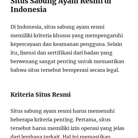
Situs Sabung Ayam Resmi di
Indonesia
Di Indonesia, situs sabung ayam resmi
memiliki kriteria khusus yang mempengaruhi
kepercayaan dan keamanan pengguna. Selain
itu, lisensi dan sertifikasi dari badan yang
berwenang sangat penting untuk memastikan
bahwa situs tersebut beroperasi secara legal.
Kriteria Situs Resmi
Situs sabung ayam resmi harus memenuhi
beberapa kriteria penting. Pertama, situs
tersebut harus memiliki izin operasi yang jelas
dari lembaga terkait. Hal ini memastikan