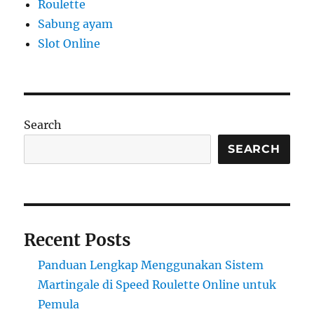
Roulette
Sabung ayam
Slot Online
Search
SEARCH
Recent Posts
Panduan Lengkap Menggunakan Sistem
Martingale di Speed Roulette Online untuk
Pemula