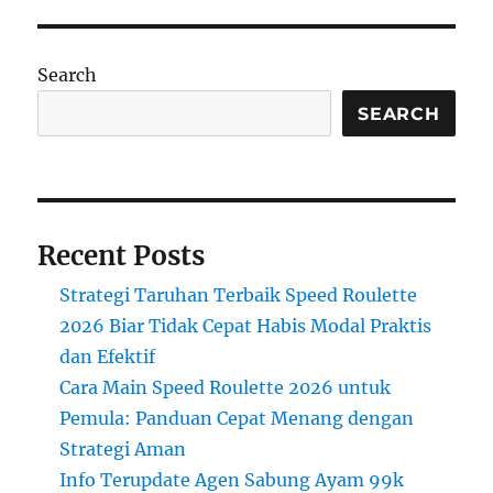
Search
SEARCH
Recent Posts
Strategi Taruhan Terbaik Speed Roulette
2026 Biar Tidak Cepat Habis Modal Praktis
dan Efektif
Cara Main Speed Roulette 2026 untuk
Pemula: Panduan Cepat Menang dengan
Strategi Aman
Info Terupdate Agen Sabung Ayam 99k