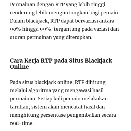
Permainan dengan RTP yang lebih tinggi
cenderung lebih menguntungkan bagi pemain.
Dalam blackjack, RTP dapat bervariasi antara
90% hingga 99%, tergantung pada variasi dan
aturan permainan yang diterapkan.
Cara Kerja RTP pada Situs Blackjack
Online
Pada situs blackjack online, RTP dihitung
melalui algoritma yang mengawasi hasil
permainan. Setiap kali pemain melakukan
taruhan, sistem akan mencatat hasil dan
menghitung persentase pengembalian secara
real-time.