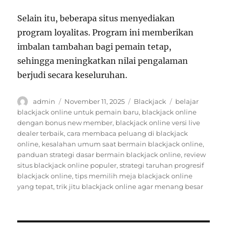
Selain itu, beberapa situs menyediakan
program loyalitas. Program ini memberikan
imbalan tambahan bagi pemain tetap,
sehingga meningkatkan nilai pengalaman
berjudi secara keseluruhan.
A
P
C
T
admin
November 11, 2025
Blackjack
belajar
u
o
a
a
blackjack online untuk pemain baru
,
blackjack online
t
s
t
g
dengan bonus new member
,
blackjack online versi live
h
t
e
s
dealer terbaik
,
cara membaca peluang di blackjack
o
e
g
online
,
kesalahan umum saat bermain blackjack online
,
r
d
o
panduan strategi dasar bermain blackjack online
,
review
o
r
situs blackjack online populer
,
strategi taruhan progresif
n
i
blackjack online
,
tips memilih meja blackjack online
e
yang tepat
,
trik jitu blackjack online agar menang besar
s