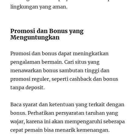
lingkungan yang aman.
Promosi dan Bonus yang
Menguntungkan
Promosi dan bonus dapat meningkatkan
pengalaman bermain. Cari situs yang
menawarkan bonus sambutan tinggi dan
promosi reguler, seperti cashback dan bonus
tanpa deposit.
Baca syarat dan ketentuan yang terkait dengan
bonus. Perhatikan persyaratan taruhan yang
wajar, karena ini akan mempengaruhi seberapa
cepat pemain bisa menarik kemenangan.