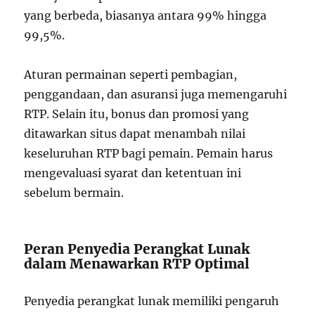
yang berbeda, biasanya antara 99% hingga
99,5%.
Aturan permainan seperti pembagian,
penggandaan, dan asuransi juga memengaruhi
RTP. Selain itu, bonus dan promosi yang
ditawarkan situs dapat menambah nilai
keseluruhan RTP bagi pemain. Pemain harus
mengevaluasi syarat dan ketentuan ini
sebelum bermain.
Peran Penyedia Perangkat Lunak
dalam Menawarkan RTP Optimal
Penyedia perangkat lunak memiliki pengaruh