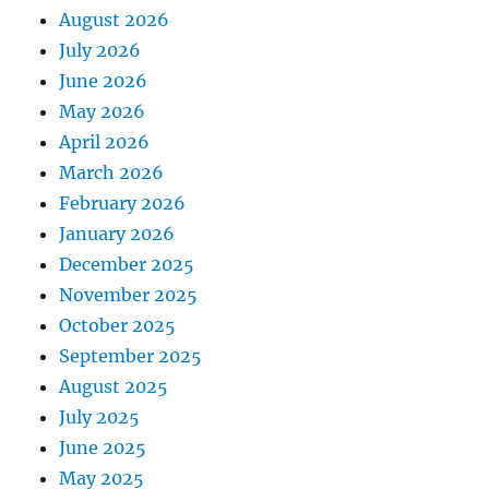
:
August 2026
i
July 2026
o
June 2026
May 2026
n
April 2026
March 2026
February 2026
January 2026
December 2025
November 2025
October 2025
September 2025
August 2025
July 2025
June 2025
May 2025