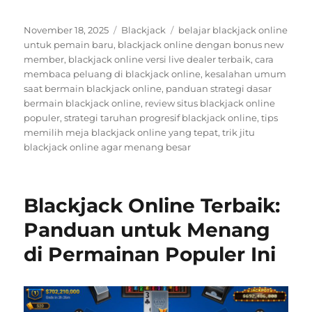
P
C
T
November 18, 2025
Blackjack
belajar blackjack online
o
a
a
untuk pemain baru
,
blackjack online dengan bonus new
s
t
g
member
,
blackjack online versi live dealer terbaik
,
cara
t
e
s
membaca peluang di blackjack online
,
kesalahan umum
e
g
saat bermain blackjack online
,
panduan strategi dasar
d
o
bermain blackjack online
,
review situs blackjack online
o
r
populer
,
strategi taruhan progresif blackjack online
,
tips
n
i
memilih meja blackjack online yang tepat
,
trik jitu
e
blackjack online agar menang besar
s
Blackjack Online Terbaik:
Panduan untuk Menang
di Permainan Populer Ini