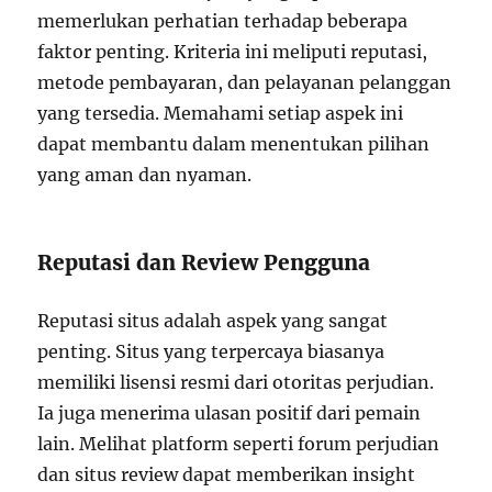
memerlukan perhatian terhadap beberapa
faktor penting. Kriteria ini meliputi reputasi,
metode pembayaran, dan pelayanan pelanggan
yang tersedia. Memahami setiap aspek ini
dapat membantu dalam menentukan pilihan
yang aman dan nyaman.
Reputasi dan Review Pengguna
Reputasi situs adalah aspek yang sangat
penting. Situs yang terpercaya biasanya
memiliki lisensi resmi dari otoritas perjudian.
Ia juga menerima ulasan positif dari pemain
lain. Melihat platform seperti forum perjudian
dan situs review dapat memberikan insight