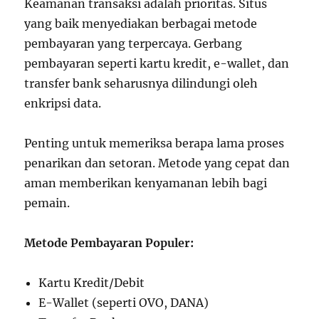
Keamanan transaksi adalah prioritas. Situs
yang baik menyediakan berbagai metode
pembayaran yang terpercaya. Gerbang
pembayaran seperti kartu kredit, e-wallet, dan
transfer bank seharusnya dilindungi oleh
enkripsi data.
Penting untuk memeriksa berapa lama proses
penarikan dan setoran. Metode yang cepat dan
aman memberikan kenyamanan lebih bagi
pemain.
Metode Pembayaran Populer:
Kartu Kredit/Debit
E-Wallet (seperti OVO, DANA)