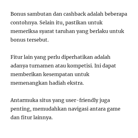
Bonus sambutan dan cashback adalah beberapa
contohnya. Selain itu, pastikan untuk
memeriksa syarat taruhan yang berlaku untuk
bonus tersebut.
Fitur lain yang perlu diperhatikan adalah
adanya turnamen atau kompetisi. Ini dapat
memberikan kesempatan untuk
memenangkan hadiah ekstra.
Antarmuka situs yang user-friendly juga
penting, memudahkan navigasi antara game
dan fitur lainnya.