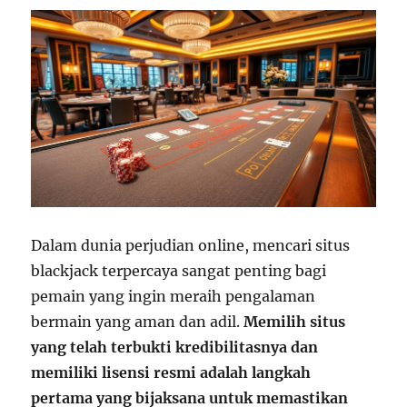
Dalam dunia perjudian online, mencari situs
blackjack terpercaya sangat penting bagi
pemain yang ingin meraih pengalaman
bermain yang aman dan adil.
Memilih situs
yang telah terbukti kredibilitasnya dan
memiliki lisensi resmi adalah langkah
pertama yang bijaksana untuk memastikan