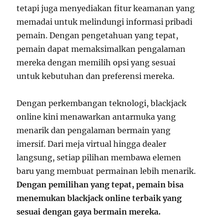
tetapi juga menyediakan fitur keamanan yang
memadai untuk melindungi informasi pribadi
pemain. Dengan pengetahuan yang tepat,
pemain dapat memaksimalkan pengalaman
mereka dengan memilih opsi yang sesuai
untuk kebutuhan dan preferensi mereka.
Dengan perkembangan teknologi, blackjack
online kini menawarkan antarmuka yang
menarik dan pengalaman bermain yang
imersif. Dari meja virtual hingga dealer
langsung, setiap pilihan membawa elemen
baru yang membuat permainan lebih menarik.
Dengan pemilihan yang tepat, pemain bisa
menemukan blackjack online terbaik yang
sesuai dengan gaya bermain mereka.