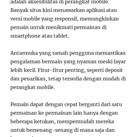
adalah aksesibilitas di perangkat mobile.
Banyak situs kini menawarkan aplikasi atau
versi mobile yang responsif, memungkinkan
pemain untuk menikmati permainan di
smartphone atau tablet.
Antarmuka yang ramah pengguna memastikan
pengalaman bermain yang nyaman meski layar
lebih kecil. Fitur-fitur penting, seperti deposit
dan penarikan, tetap tersedia dengan mudah di
perangkat mobile.
Pemain dapat dengan cepat berganti dari satu
permainan ke permainan lain hanya dengan
beberapa ketukan, mempermudah mereka
untuk bersenang-senang di mana saja dan