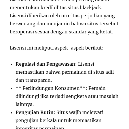
menentukan kredibilitas situs blackjack.
Lisensi diberikan oleh otoritas perjudian yang
berwenang dan menjamin bahwa situs tersebut
beroperasi sesuai dengan standar yang ketat.
Lisensi ini meliputi aspek-aspek berikut:
Regulasi dan Pengawasan
: Lisensi
memastikan bahwa permainan di situs adil
dan transparan.
** Perlindungan Konsumen**: Pemain
dilindungi jika terjadi sengketa atau masalah
lainnya.
Pengujian Rutin
: Situs wajib melewati
pengujian berkala untuk memastikan
integritas permainan.