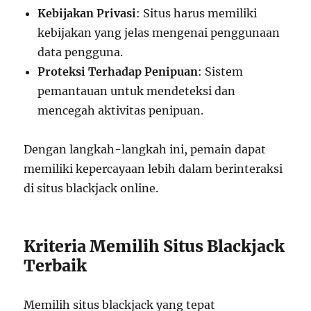
Kebijakan Privasi
: Situs harus memiliki
kebijakan yang jelas mengenai penggunaan
data pengguna.
Proteksi Terhadap Penipuan
: Sistem
pemantauan untuk mendeteksi dan
mencegah aktivitas penipuan.
Dengan langkah-langkah ini, pemain dapat
memiliki kepercayaan lebih dalam berinteraksi
di situs blackjack online.
Kriteria Memilih Situs Blackjack
Terbaik
Memilih situs blackjack yang tepat