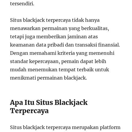
tersendiri.
Situs blackjack terpercaya tidak hanya
menawarkan permainan yang berkualitas,
tetapi juga memberikan jaminan atas
keamanan data pribadi dan transaksi finansial.
Dengan memahami kriteria yang memenuhi
standar kepercayaan, pemain dapat lebih
mudah menemukan tempat terbaik untuk
menikmati permainan blackjack.
Apa Itu Situs Blackjack
Terpercaya
Situs blackjack terpercaya merupakan platform