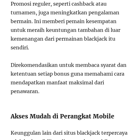
Promosi reguler, seperti cashback atau
turnamen, juga meningkatkan pengalaman
bermain. Ini memberi pemain kesempatan
untuk meraih keuntungan tambahan di luar
kemenangan dari permainan blackjack itu
sendiri.
Direkomendasikan untuk membaca syarat dan
ketentuan setiap bonus guna memahami cara
mendapatkan manfaat maksimal dari
penawaran.
Akses Mudah di Perangkat Mobile
Keunggulan lain dari situs blackjack terpercaya