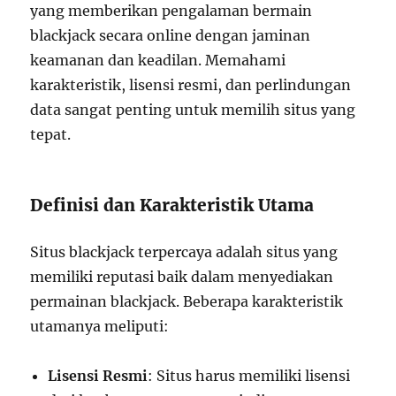
yang memberikan pengalaman bermain
blackjack secara online dengan jaminan
keamanan dan keadilan. Memahami
karakteristik, lisensi resmi, dan perlindungan
data sangat penting untuk memilih situs yang
tepat.
Definisi dan Karakteristik Utama
Situs blackjack terpercaya adalah situs yang
memiliki reputasi baik dalam menyediakan
permainan blackjack. Beberapa karakteristik
utamanya meliputi:
Lisensi Resmi
: Situs harus memiliki lisensi