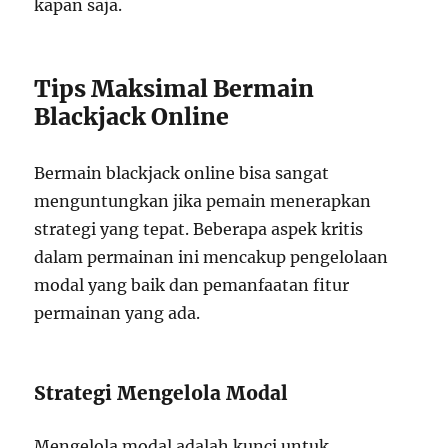
kapan saja.
Tips Maksimal Bermain
Blackjack Online
Bermain blackjack online bisa sangat
menguntungkan jika pemain menerapkan
strategi yang tepat. Beberapa aspek kritis
dalam permainan ini mencakup pengelolaan
modal yang baik dan pemanfaatan fitur
permainan yang ada.
Strategi Mengelola Modal
Mengelola modal adalah kunci untuk