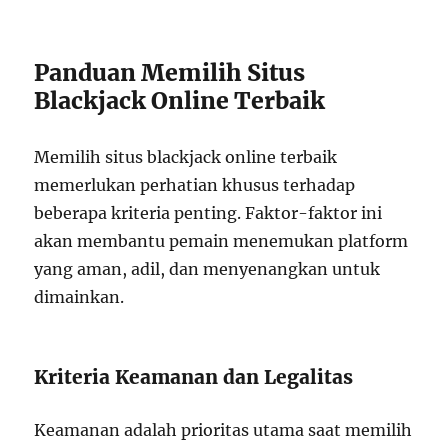
Panduan Memilih Situs
Blackjack Online Terbaik
Memilih situs blackjack online terbaik
memerlukan perhatian khusus terhadap
beberapa kriteria penting. Faktor-faktor ini
akan membantu pemain menemukan platform
yang aman, adil, dan menyenangkan untuk
dimainkan.
Kriteria Keamanan dan Legalitas
Keamanan adalah prioritas utama saat memilih