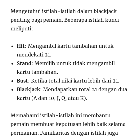
Mengetahui istilah-istilah dalam blackjack
penting bagi pemain. Beberapa istilah kunci
meliputi:
Hit
: Mengambil kartu tambahan untuk
mendekati 21.
Stand
: Memilih untuk tidak mengambil
kartu tambahan.
Bust
: Ketika total nilai kartu lebih dari 21.
Blackjack
: Mendapatkan total 21 dengan dua
kartu (A dan 10, J, Q, atau K).
Memahami istilah-istilah ini membantu
pemain membuat keputusan lebih baik selama
permainan. Familiaritas dengan istilah juga