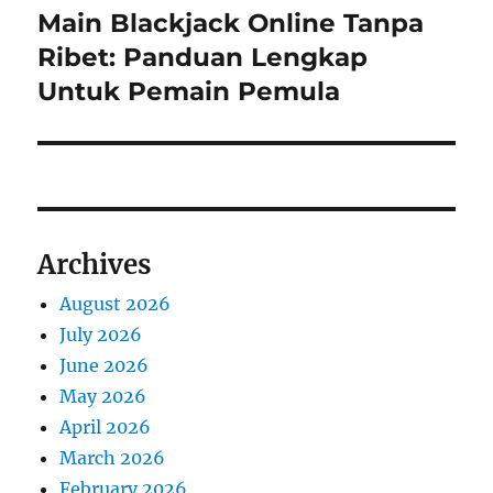
s
v
Main Blackjack Online Tanpa
N
p
i
e
Ribet: Panduan Lengkap
o
x
Untuk Pemain Pemula
s
g
t
t
a
p
:
o
t
s
i
t
Archives
:
o
August 2026
n
July 2026
June 2026
May 2026
April 2026
March 2026
February 2026