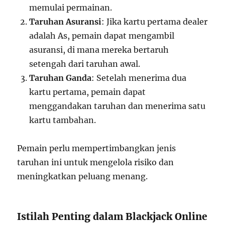
memulai permainan.
Taruhan Asuransi
: Jika kartu pertama dealer
adalah As, pemain dapat mengambil
asuransi, di mana mereka bertaruh
setengah dari taruhan awal.
Taruhan Ganda
: Setelah menerima dua
kartu pertama, pemain dapat
menggandakan taruhan dan menerima satu
kartu tambahan.
Pemain perlu mempertimbangkan jenis
taruhan ini untuk mengelola risiko dan
meningkatkan peluang menang.
Istilah Penting dalam Blackjack Online