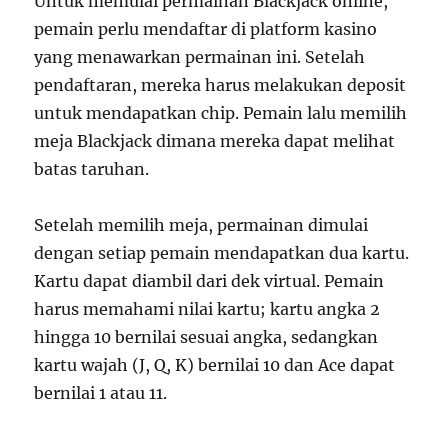
Untuk memulai permainan Blackjack online,
pemain perlu mendaftar di platform kasino
yang menawarkan permainan ini. Setelah
pendaftaran, mereka harus melakukan deposit
untuk mendapatkan chip. Pemain lalu memilih
meja Blackjack dimana mereka dapat melihat
batas taruhan.
Setelah memilih meja, permainan dimulai
dengan setiap pemain mendapatkan dua kartu.
Kartu dapat diambil dari dek virtual. Pemain
harus memahami nilai kartu; kartu angka 2
hingga 10 bernilai sesuai angka, sedangkan
kartu wajah (J, Q, K) bernilai 10 dan Ace dapat
bernilai 1 atau 11.