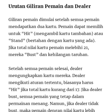
Urutan Giliran Pemain dan Dealer
Giliran pemain dimulai setelah semua pemain
mendapatkan dua kartu. Pemain dapat memilih
untuk “Hit” (mengambil kartu tambahan) atau
“Stand” (bertahan dengan kartu yang ada).
Jika total nilai kartu pemain melebihi 21,
mereka “Bust” dan kehilangan taruhan.
Setelah semua pemain selesai, dealer
mengungkapkan kartu mereka. Dealer
mengikuti aturan tertentu, biasanya harus
“Hit” jika total kartu kurang dari 17. Jika dealer
bust, semua pemain yang tetap dalam
permainan menang. Namun, jika dealer tidak
bust, maka pemain dengan nilai kartu lebih