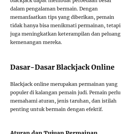
blackjack dapat membuat perbedaan besar
dalam pengalaman bermain. Dengan
memanfaatkan tips yang diberikan, pemain
tidak hanya bisa menikmati permainan, tetapi
juga meningkatkan keterampilan dan peluang
kemenangan mereka.
Dasar-Dasar Blackjack Online
Blackjack online merupakan permainan yang
populer di kalangan pemain judi. Pemain perlu
memahami aturan, jenis taruhan, dan istilah
penting untuk bermain dengan efektif.
Aturan dan Tujuan Permainan