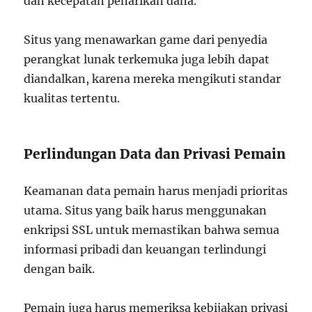
dan kecepatan penarikan dana.
Situs yang menawarkan game dari penyedia
perangkat lunak terkemuka juga lebih dapat
diandalkan, karena mereka mengikuti standar
kualitas tertentu.
Perlindungan Data dan Privasi Pemain
Keamanan data pemain harus menjadi prioritas
utama. Situs yang baik harus menggunakan
enkripsi SSL untuk memastikan bahwa semua
informasi pribadi dan keuangan terlindungi
dengan baik.
Pemain juga harus memeriksa kebijakan privasi