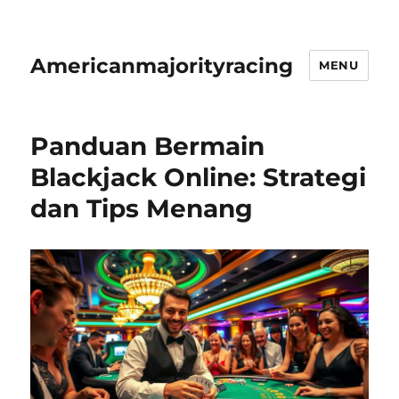
Americanmajorityracing
MENU
Panduan Bermain
Blackjack Online: Strategi
dan Tips Menang