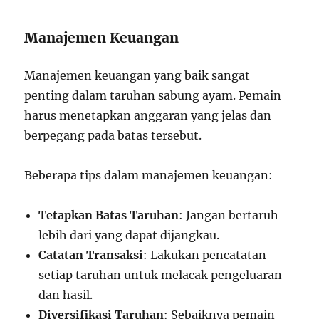
Manajemen Keuangan
Manajemen keuangan yang baik sangat
penting dalam taruhan sabung ayam. Pemain
harus menetapkan anggaran yang jelas dan
berpegang pada batas tersebut.
Beberapa tips dalam manajemen keuangan:
Tetapkan Batas Taruhan
: Jangan bertaruh
lebih dari yang dapat dijangkau.
Catatan Transaksi
: Lakukan pencatatan
setiap taruhan untuk melacak pengeluaran
dan hasil.
Diversifikasi Taruhan
: Sebaiknya pemain