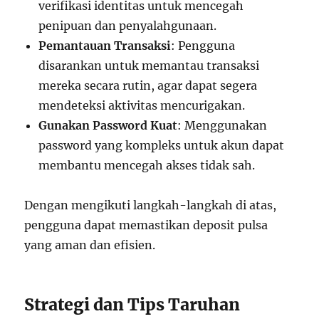
verifikasi identitas untuk mencegah
penipuan dan penyalahgunaan.
Pemantauan Transaksi
: Pengguna
disarankan untuk memantau transaksi
mereka secara rutin, agar dapat segera
mendeteksi aktivitas mencurigakan.
Gunakan Password Kuat
: Menggunakan
password yang kompleks untuk akun dapat
membantu mencegah akses tidak sah.
Dengan mengikuti langkah-langkah di atas,
pengguna dapat memastikan deposit pulsa
yang aman dan efisien.
Strategi dan Tips Taruhan