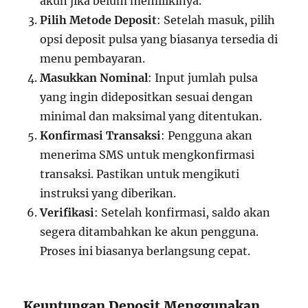
akun jika belum memilikinya.
Pilih Metode Deposit
: Setelah masuk, pilih
opsi deposit pulsa yang biasanya tersedia di
menu pembayaran.
Masukkan Nominal
: Input jumlah pulsa
yang ingin didepositkan sesuai dengan
minimal dan maksimal yang ditentukan.
Konfirmasi Transaksi
: Pengguna akan
menerima SMS untuk mengkonfirmasi
transaksi. Pastikan untuk mengikuti
instruksi yang diberikan.
Verifikasi
: Setelah konfirmasi, saldo akan
segera ditambahkan ke akun pengguna.
Proses ini biasanya berlangsung cepat.
Keuntungan Deposit Menggunakan