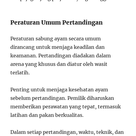
Peraturan Umum Pertandingan
Peraturan sabung ayam secara umum
dirancang untuk menjaga keadilan dan
keamanan. Pertandingan diadakan dalam
arena yang khusus dan diatur oleh wasit
terlatih.
Penting untuk menjaga kesehatan ayam
sebelum pertandingan. Pemilik diharuskan
memberikan perawatan yang tepat, termasuk
latihan dan pakan berkualitas.
Dalam setiap pertandingan, waktu, teknik, dan