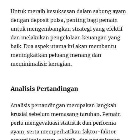
Untuk meraih kesuksesan dalam sabung ayam
dengan deposit pulsa, penting bagi pemain
untuk mengembangkan strategi yang efektif
dan melakukan pengelolaan keuangan yang
baik. Dua aspek utama ini akan membantu
meningkatkan peluang menang dan
meminimalisir kerugian.
Analisis Pertandingan
Analisis pertandingan merupakan langkah
krusial sebelum memasang taruhan. Pemain
perlu mengevaluasi statistik dan performa
ayam, serta memperhatikan faktor-faktor