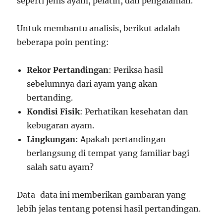
seperti jenis ayam, pelatih, dan pengalaman.
Untuk membantu analisis, berikut adalah
beberapa poin penting:
Rekor Pertandingan
: Periksa hasil
sebelumnya dari ayam yang akan
bertanding.
Kondisi Fisik
: Perhatikan kesehatan dan
kebugaran ayam.
Lingkungan
: Apakah pertandingan
berlangsung di tempat yang familiar bagi
salah satu ayam?
Data-data ini memberikan gambaran yang
lebih jelas tentang potensi hasil pertandingan.