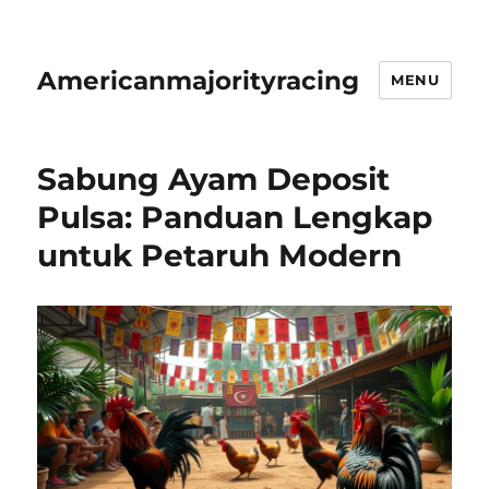
Americanmajorityracing
MENU
Sabung Ayam Deposit
Pulsa: Panduan Lengkap
untuk Petaruh Modern