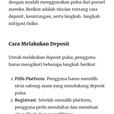
dengan mudah menggunakan pulsa dari ponsel
mereka. Berikut adalah rincian tentang cara
deposit, keuntungan, serta langkah-langkah
mitigasi risiko.
Cara Melakukan Deposit
Untuk melakukan deposit pulsa, pengguna
harus mengikuti beberapa langkah berikut:
Pilih Platform
: Pengguna harus memilih
situs sabung ayam yang mendukung deposit
pulsa.
Registrasi
: Setelah memilih platform,
pengguna perlu mendaftar dan membuat