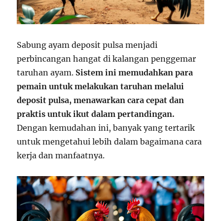
Sabung ayam deposit pulsa menjadi
perbincangan hangat di kalangan penggemar
taruhan ayam.
Sistem ini memudahkan para
pemain untuk melakukan taruhan melalui
deposit pulsa, menawarkan cara cepat dan
praktis untuk ikut dalam pertandingan.
Dengan kemudahan ini, banyak yang tertarik
untuk mengetahui lebih dalam bagaimana cara
kerja dan manfaatnya.