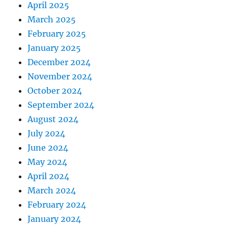
April 2025
March 2025
February 2025
January 2025
December 2024
November 2024
October 2024
September 2024
August 2024
July 2024
June 2024
May 2024
April 2024
March 2024
February 2024
January 2024