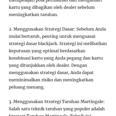
kartu yang dibagikan oleh dealer sebelum
meningkatkan taruhan.
2. Menggunakan Strategi Dasar: Sebelum Anda
mulai bertaruh, penting untuk menguasai
strategi dasar blackjack. Strategi ini melibatkan
keputusan yang optimal berdasarkan
kombinasi kartu yang Anda pegang dan kartu
yang ditunjukkan oleh dealer. Dengan
menggunakan strategi dasar, Anda dapat
meminimalkan risiko dan meningkatkan
peluang menang.
3. Menggunakan Strategi Taruhan Martingale:
Salah satu teknik taruhan yang populer adalah
Strategi Taruhan Martingale. Teknik ini