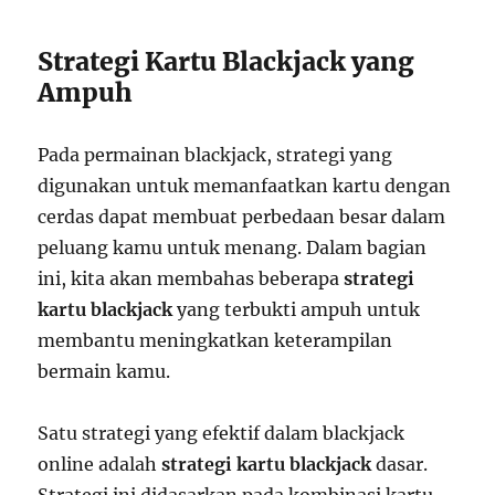
Strategi Kartu Blackjack yang
Ampuh
Pada permainan blackjack, strategi yang
digunakan untuk memanfaatkan kartu dengan
cerdas dapat membuat perbedaan besar dalam
peluang kamu untuk menang. Dalam bagian
ini, kita akan membahas beberapa
strategi
kartu blackjack
yang terbukti ampuh untuk
membantu meningkatkan keterampilan
bermain kamu.
Satu strategi yang efektif dalam blackjack
online adalah
strategi kartu blackjack
dasar.
Strategi ini didasarkan pada kombinasi kartu