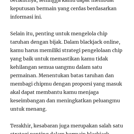
keputusan bermain yang cerdas berdasarkan
informasi ini.
Selain itu, penting untuk mengelola chip
taruhan dengan bijak. Dalam blackjack online,
kamu harus memiliki strategi pengelolaan chip
yang baik untuk memastikan kamu tidak
kehilangan semua uangmu dalam satu
permainan. Menentukan batas taruhan dan
membagi chipmu dengan proporsi yang masuk
akal dapat membantu kamu menjaga
keseimbangan dan meningkatkan peluangmu
untuk menang.
Terakhir, kesabaran juga merupakan salah satu
strategi penting dalam bermain blackjack.