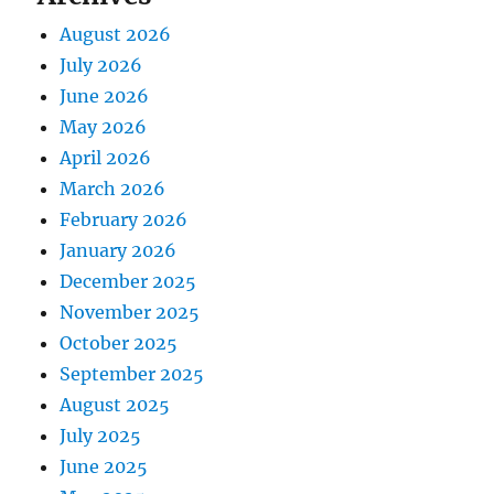
August 2026
i
July 2026
o
June 2026
May 2026
n
April 2026
March 2026
February 2026
January 2026
December 2025
November 2025
October 2025
September 2025
August 2025
July 2025
June 2025