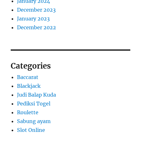
January 2024
December 2023
January 2023
December 2022
Categories
Baccarat
Blackjack
Judi Balap Kuda
Pediksi Togel
Roulette
Sabung ayam
Slot Online