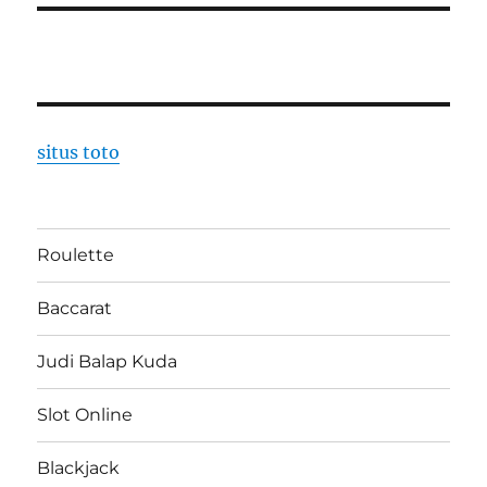
situs toto
Roulette
Baccarat
Judi Balap Kuda
Slot Online
Blackjack