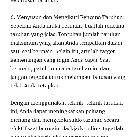
6. Menyusun dan Mengikuti Rencana Taruhan:
Sebelum Anda mulai bermain, buatlah rencana
taruhan yang jelas. Tentukan jumlah taruhan
maksimum yang akan Anda tempatkan dalam
satu sesi bermain. Selain itu, aturlah target
kemenangan yang ingin Anda capai. Saat
bermain, patuhi rencana taruhan ini dan
jangan tergoda untuk melampaui batasan yang
telah Anda tetapkan.
Dengan menggunakan teknik-teknik taruhan
ini, Anda dapat meningkatkan peluang
menang dan mengelola saldo taruhan secara
efektif saat bermain blackjack online. Ingatlah
bahwa blackjack adalah permainan yang