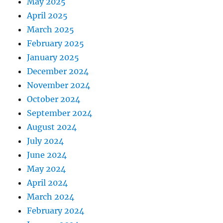
May 2025
April 2025
March 2025
February 2025
January 2025
December 2024
November 2024
October 2024
September 2024
August 2024
July 2024
June 2024
May 2024
April 2024
March 2024
February 2024