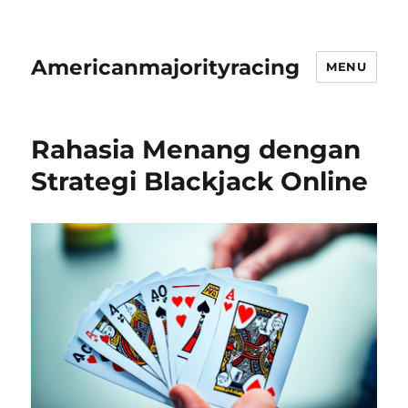
Americanmajorityracing
MENU
Rahasia Menang dengan
Strategi Blackjack Online