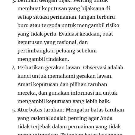
membuat keputusan yang bijaksana di
setiap situasi permainan. Jangan terburu-
buru atau tergoda untuk mengambil risiko
yang tidak perlu. Evaluasi keadaan, buat
keputusan yang rasional, dan
pertimbangkan peluang sebelum
mengambil tindakan.
Perhatikan gerakan lawan: Observasi adalah
kunci untuk memahami gerakan lawan.
Amati keputusan dan pilihan taruhan
mereka, dan gunakan informasi ini untuk
mengambil keputusan yang lebih baik.
Atur batas taruhan: Mengatur batas taruhan
yang rasional adalah penting agar Anda
tidak terjebak dalam permainan yang tidak
menguntungkan. Tetapkan batas keuangan