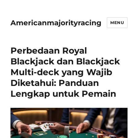
Americanmajorityracing
MENU
Perbedaan Royal
Blackjack dan Blackjack
Multi-deck yang Wajib
Diketahui: Panduan
Lengkap untuk Pemain