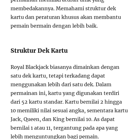
membedakannya. Memahami struktur dek
kartu dan peraturan khusus akan membantu
pemain bermain dengan lebih baik.
Struktur Dek Kartu
Royal Blackjack biasanya dimainkan dengan
satu dek kartu, tetapi terkadang dapat
menggunakan lebih dari satu dek. Dalam
permainan ini, kartu yang digunakan terdiri
dari 52 kartu standar. Kartu bernilai 2 hingga
10 memiliki nilai sesuai angka, sementara kartu
Jack, Queen, dan King bernilai 10. As dapat
bernilai 1 atau 11, tergantung pada apa yang
lebih menguntungkan bagi pemain.