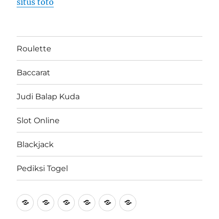
situs toto
Roulette
Baccarat
Judi Balap Kuda
Slot Online
Blackjack
Pediksi Togel
Roulette
Baccarat
Judi
Slot
Blackjack
Pediksi
Balap
Online
Togel