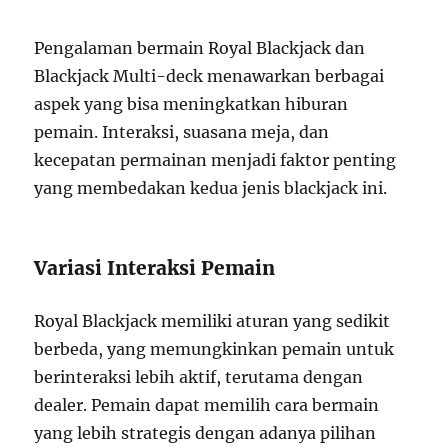
Pengalaman bermain Royal Blackjack dan
Blackjack Multi-deck menawarkan berbagai
aspek yang bisa meningkatkan hiburan
pemain. Interaksi, suasana meja, dan
kecepatan permainan menjadi faktor penting
yang membedakan kedua jenis blackjack ini.
Variasi Interaksi Pemain
Royal Blackjack memiliki aturan yang sedikit
berbeda, yang memungkinkan pemain untuk
berinteraksi lebih aktif, terutama dengan
dealer. Pemain dapat memilih cara bermain
yang lebih strategis dengan adanya pilihan