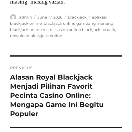
masing-masing varian.
A
P
C
T
admin
June 17, 2026
Blackjack
aplikasi
u
o
a
a
blackjack online
,
blackjack online gampang menang
,
t
s
t
g
blackjack online resmi
,
casino online blackjack terbaik
,
h
t
e
s
download blackjack online
o
e
g
r
d
o
o
r
n
i
P
e
PREVIOUS
s
o
Alasan Royal Blackjack
P
r
Menjadi Pilihan Favorit
s
e
Pecinta Casino Online:
t
v
Mengapa Game Ini Begitu
i
n
Populer
o
a
u