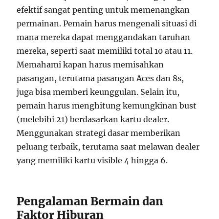
efektif sangat penting untuk memenangkan
permainan. Pemain harus mengenali situasi di
mana mereka dapat menggandakan taruhan
mereka, seperti saat memiliki total 10 atau 11.
Memahami kapan harus memisahkan
pasangan, terutama pasangan Aces dan 8s,
juga bisa memberi keunggulan. Selain itu,
pemain harus menghitung kemungkinan bust
(melebihi 21) berdasarkan kartu dealer.
Menggunakan strategi dasar memberikan
peluang terbaik, terutama saat melawan dealer
yang memiliki kartu visible 4 hingga 6.
Pengalaman Bermain dan
Faktor Hiburan