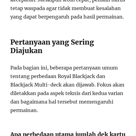
tetap waspada agar tidak membuat kesalahan
yang dapat berpengaruh pada hasil permainan.
Pertanyaan yang Sering
Diajukan
Pada bagian ini, beberapa pertanyaan umum
tentang perbedaan Royal Blackjack dan
Blackjack Multi-deck akan dijawab. Fokus akan
diletakkan pada aspek teknis dari kedua varian
dan bagaimana hal tersebut memengaruhi
permainan.
Apa perbedaan utama jumlah dek kartu