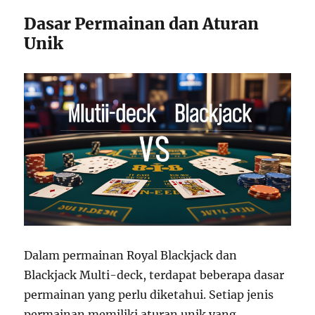
Dasar Permainan dan Aturan
Unik
Dalam permainan Royal Blackjack dan
Blackjack Multi-deck, terdapat beberapa dasar
permainan yang perlu diketahui. Setiap jenis
permainan memiliki aturan unik yang