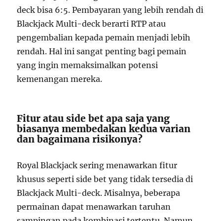
deck bisa 6:5. Pembayaran yang lebih rendah di
Blackjack Multi-deck berarti RTP atau
pengembalian kepada pemain menjadi lebih
rendah. Hal ini sangat penting bagi pemain
yang ingin memaksimalkan potensi
kemenangan mereka.
Fitur atau side bet apa saja yang
biasanya membedakan kedua varian
dan bagaimana risikonya?
Royal Blackjack sering menawarkan fitur
khusus seperti side bet yang tidak tersedia di
Blackjack Multi-deck. Misalnya, beberapa
permainan dapat menawarkan taruhan
sampingan pada kombinasi tertentu. Namun,