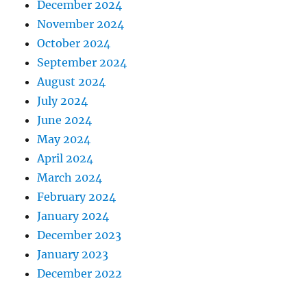
December 2024
November 2024
October 2024
September 2024
August 2024
July 2024
June 2024
May 2024
April 2024
March 2024
February 2024
January 2024
December 2023
January 2023
December 2022