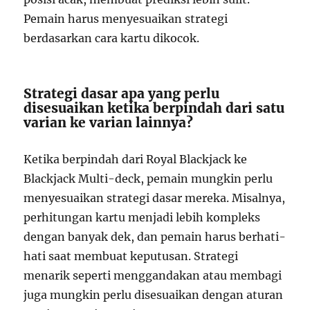
Pemain harus menyesuaikan strategi
berdasarkan cara kartu dikocok.
Strategi dasar apa yang perlu
disesuaikan ketika berpindah dari satu
varian ke varian lainnya?
Ketika berpindah dari Royal Blackjack ke
Blackjack Multi-deck, pemain mungkin perlu
menyesuaikan strategi dasar mereka. Misalnya,
perhitungan kartu menjadi lebih kompleks
dengan banyak dek, dan pemain harus berhati-
hati saat membuat keputusan. Strategi
menarik seperti menggandakan atau membagi
juga mungkin perlu disesuaikan dengan aturan