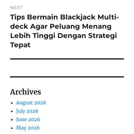
s
v
NEXT
p
i
Tips Bermain Blackjack Multi-
N
o
e
deck Agar Peluang Menang
s
g
x
Lebih Tinggi Dengan Strategi
t
a
t
Tepat
:
p
t
o
i
s
t
o
:
Archives
n
August 2026
July 2026
June 2026
May 2026