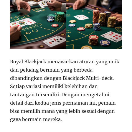
Royal Blackjack menawarkan aturan yang unik
dan peluang bermain yang berbeda
dibandingkan dengan Blackjack Multi-deck.
Setiap variasi memiliki kelebihan dan
tantangan tersendiri. Dengan mengetahui
detail dari kedua jenis permainan ini, pemain
bisa memilih mana yang lebih sesuai dengan
gaya bermain mereka.