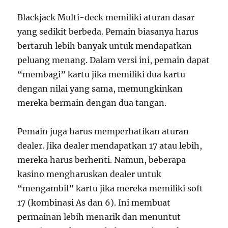
Blackjack Multi-deck memiliki aturan dasar
yang sedikit berbeda. Pemain biasanya harus
bertaruh lebih banyak untuk mendapatkan
peluang menang. Dalam versi ini, pemain dapat
“membagi” kartu jika memiliki dua kartu
dengan nilai yang sama, memungkinkan
mereka bermain dengan dua tangan.
Pemain juga harus memperhatikan aturan
dealer. Jika dealer mendapatkan 17 atau lebih,
mereka harus berhenti. Namun, beberapa
kasino mengharuskan dealer untuk
“mengambil” kartu jika mereka memiliki soft
17 (kombinasi As dan 6). Ini membuat
permainan lebih menarik dan menuntut