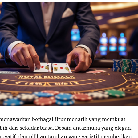
 menawarkan berbagai fitur menarik yang membuat
bih dari sekadar biasa. Desain antarmuka yang elegan,
 inovatif, dan pilihan taruhan yang variatif memberikan