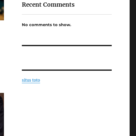
Recent Comments
No comments to show.
situs toto