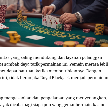
unitas yang saling mendukung dan layanan pelanggan
menambah daya tarik permainan ini. Pemain merasa lebi
mendapat bantuan ketika membutuhkannya. Dengan
ini, tidak heran jika Royal Blackjack menjadi permaina
ang mengesankan dan pengalaman yang menyenangkan,
 layak dicoba bagi siapa pun yang gemar bermain kasino