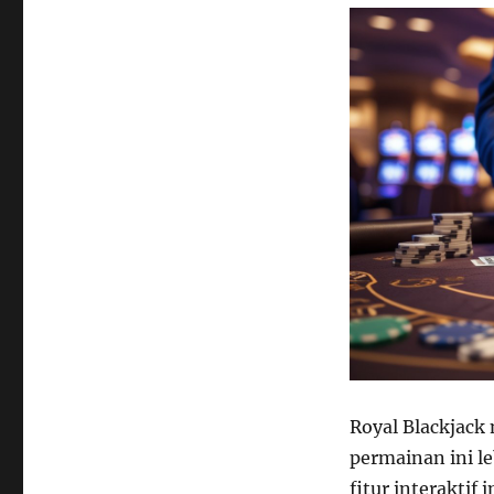
Royal Blackjack
permainan ini le
fitur interaktif