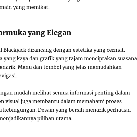
main yang memikat.
armuka yang Elegan
 Blackjack dirancang dengan estetika yang cermat.
 yang kaya dan grafik yang tajam menciptakan suasana
enarik. Menu dan tombol yang jelas memudahkan
vigasi.
engan mudah melihat semua informasi penting dalam
men visual juga membantu dalam memahami proses
 kebingungan. Desain yang bersih menarik perhatian
 menjadikannya pilihan utama.