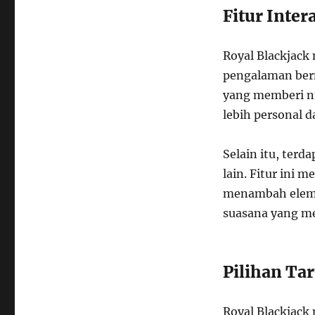
Fitur Inter
Royal Blackjack
pengalaman berma
yang memberi nu
lebih personal
Selain itu, ter
lain. Fitur ini
menambah eleme
suasana yang m
Pilihan Tar
Royal Blackjack