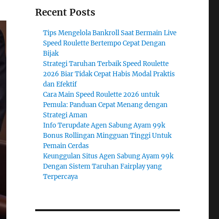
Recent Posts
Tips Mengelola Bankroll Saat Bermain Live
Speed Roulette Bertempo Cepat Dengan
Bijak
Strategi Taruhan Terbaik Speed Roulette
2026 Biar Tidak Cepat Habis Modal Praktis
dan Efektif
Cara Main Speed Roulette 2026 untuk
Pemula: Panduan Cepat Menang dengan
Strategi Aman
Info Terupdate Agen Sabung Ayam 99k
Bonus Rollingan Mingguan Tinggi Untuk
Pemain Cerdas
Keunggulan Situs Agen Sabung Ayam 99k
Dengan Sistem Taruhan Fairplay yang
Terpercaya