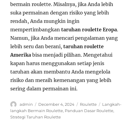
bermain roulette. Misalnya, jika Anda lebih
suka permainan dengan risiko yang lebih
rendah, Anda mungkin ingin
mempertimbangkan
taruhan roulette Eropa
.
Namun, jika Anda mencari pengalaman yang
lebih seru dan berani,
taruhan roulette
Amerika
bisa menjadi pilihan. Mengetahui
kapan harus menggunakan setiap jenis
taruhan akan membantu Anda mengelola
risiko dan meraih kemenangan yang lebih
sering dalam permainan ini.
A
P
C
T
admin
December 4, 2024
Roulette
Langkah-
u
o
a
a
langkah Bermain Roulette
,
Panduan Dasar Roulette
,
t
s
t
g
Strategi Taruhan Roulette
h
t
e
s
o
e
g