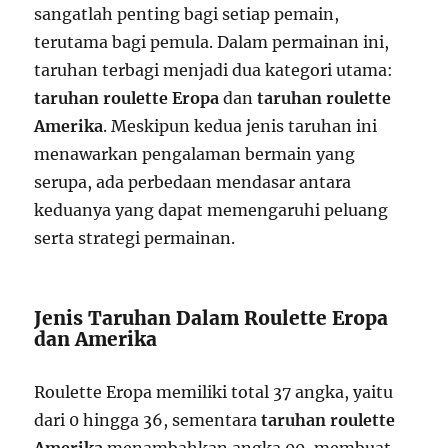
sangatlah penting bagi setiap pemain,
terutama bagi pemula. Dalam permainan ini,
taruhan terbagi menjadi dua kategori utama:
taruhan roulette Eropa
dan
taruhan roulette
Amerika
. Meskipun kedua jenis taruhan ini
menawarkan pengalaman bermain yang
serupa, ada perbedaan mendasar antara
keduanya yang dapat memengaruhi peluang
serta strategi permainan.
Jenis Taruhan Dalam Roulette Eropa
dan Amerika
Roulette Eropa memiliki total 37 angka, yaitu
dari 0 hingga 36, sementara
taruhan roulette
Amerika
menambahkan angka 00, membuat