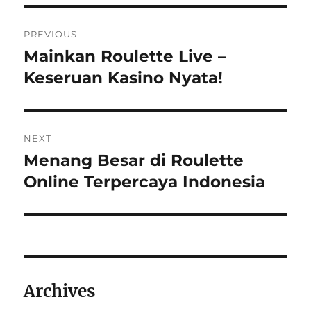
r
d
o
o
r
P
n
i
PREVIOUS
e
o
Mainkan Roulette Live –
P
s
r
Keseruan Kasino Nyata!
s
e
t
v
i
n
NEXT
o
Menang Besar di Roulette
N
a
u
e
Online Terpercaya Indonesia
s
v
x
p
t
i
o
p
s
g
o
t
s
a
Archives
:
t