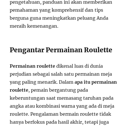
pengetahuan, panduan ini akan memberikan
pemahaman yang komprehensif dan tips
berguna guna meningkatkan peluang Anda
meraih kemenangan.
Pengantar Permainan Roulette
Permainan roulette
dikenal luas di dunia
perjudian sebagai salah satu permainan meja
yang paling menarik. Dalam
apa itu permainan
roulette
, pemain bergantung pada
keberuntungan saat memasang taruhan pada
angka atau kombinasi warna yang ada di meja
roulette. Pengalaman bermain roulette tidak
hanya berfokus pada hasil akhir, tetapi juga