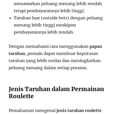
menawarkan peluang menang lebih rendah
tetapi pembayarannya lebih tinggi.
Taruhan luar (outside bets) dengan peluang
menang lebih tinggi meskipun
pembayarannya lebih rendah.
Dengan memahami cara menggunakan
papan
taruhan
, pemain dapat membuat keputusan
taruhan yang lebih cerdas dan meningkatkan
peluang menang dalam setiap putaran.
Jenis Taruhan dalam Permainan
Roulette
Pemahaman mengenai
jenis taruhan roulette