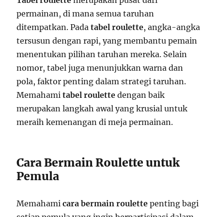
permainan, di mana semua taruhan
ditempatkan. Pada
tabel roulette
, angka-angka
tersusun dengan rapi, yang membantu pemain
menentukan pilihan taruhan mereka. Selain
nomor, tabel juga menunjukkan warna dan
pola, faktor penting dalam strategi taruhan.
Memahami
tabel roulette
dengan baik
merupakan langkah awal yang krusial untuk
meraih kemenangan di meja permainan.
Cara Bermain Roulette untuk
Pemula
Memahami
cara bermain roulette
penting bagi
setiap pemula yang ingin berpartisipasi dalam