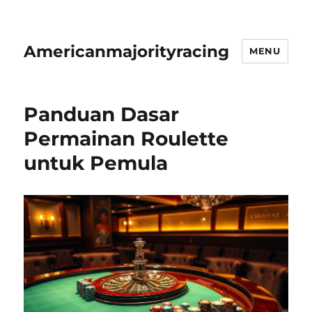
Americanmajorityracing
MENU
Panduan Dasar
Permainan Roulette
untuk Pemula