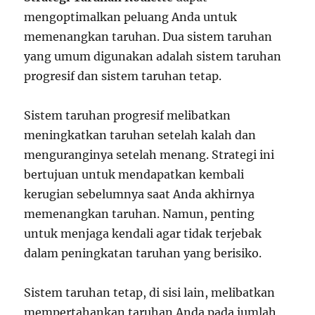
mengoptimalkan peluang Anda untuk
memenangkan taruhan. Dua sistem taruhan
yang umum digunakan adalah sistem taruhan
progresif dan sistem taruhan tetap.
Sistem taruhan progresif melibatkan
meningkatkan taruhan setelah kalah dan
menguranginya setelah menang. Strategi ini
bertujuan untuk mendapatkan kembali
kerugian sebelumnya saat Anda akhirnya
memenangkan taruhan. Namun, penting
untuk menjaga kendali agar tidak terjebak
dalam peningkatan taruhan yang berisiko.
Sistem taruhan tetap, di sisi lain, melibatkan
mempertahankan taruhan Anda pada jumlah