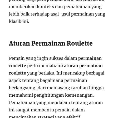
memberikan konteks dan pemahaman yang
lebih baik terhadap asal-usul permainan yang
klasik ini.
Aturan Permainan Roulette
Pemain yang ingin sukses dalam
permainan
roulette
perlu memahami
aturan permainan
roulette
yang berlaku. Ini mencakup berbagai
aspek tentang bagaimana permainan
berlangsung, dari memasang taruhan hingga
memahami penghitungan kemenangan.
Pemahaman yang mendalam tentang aturan
ini sangat membantu pemain dalam
menciptakan strategi yang efektif.