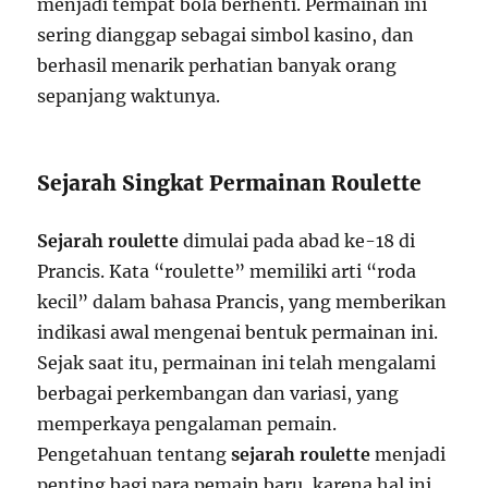
menjadi tempat bola berhenti. Permainan ini
sering dianggap sebagai simbol kasino, dan
berhasil menarik perhatian banyak orang
sepanjang waktunya.
Sejarah Singkat Permainan Roulette
Sejarah roulette
dimulai pada abad ke-18 di
Prancis. Kata “roulette” memiliki arti “roda
kecil” dalam bahasa Prancis, yang memberikan
indikasi awal mengenai bentuk permainan ini.
Sejak saat itu, permainan ini telah mengalami
berbagai perkembangan dan variasi, yang
memperkaya pengalaman pemain.
Pengetahuan tentang
sejarah roulette
menjadi
penting bagi para pemain baru, karena hal ini