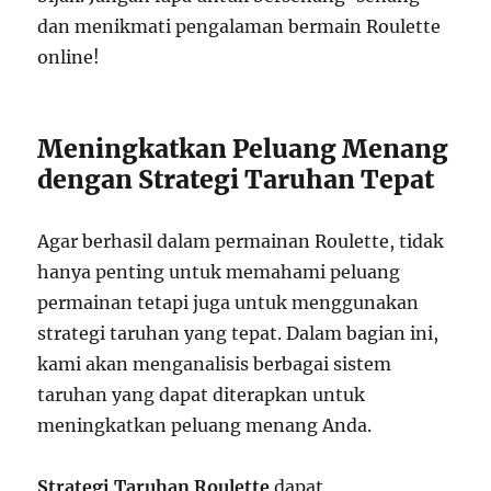
dan menikmati pengalaman bermain Roulette
online!
Meningkatkan Peluang Menang
dengan Strategi Taruhan Tepat
Agar berhasil dalam permainan Roulette, tidak
hanya penting untuk memahami peluang
permainan tetapi juga untuk menggunakan
strategi taruhan yang tepat. Dalam bagian ini,
kami akan menganalisis berbagai sistem
taruhan yang dapat diterapkan untuk
meningkatkan peluang menang Anda.
Strategi Taruhan Roulette
dapat