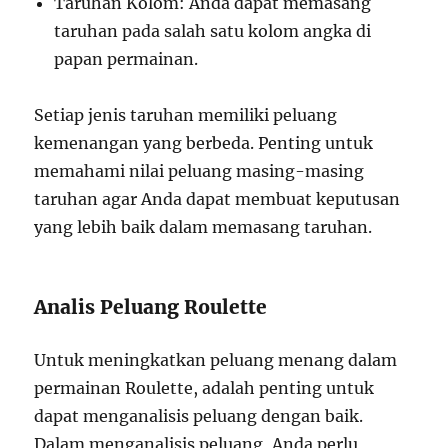
Taruhan Kolom: Anda dapat memasang
taruhan pada salah satu kolom angka di
papan permainan.
Setiap jenis taruhan memiliki peluang
kemenangan yang berbeda. Penting untuk
memahami nilai peluang masing-masing
taruhan agar Anda dapat membuat keputusan
yang lebih baik dalam memasang taruhan.
Analis Peluang Roulette
Untuk meningkatkan peluang menang dalam
permainan Roulette, adalah penting untuk
dapat menganalisis peluang dengan baik.
Dalam menganalisis peluang, Anda perlu