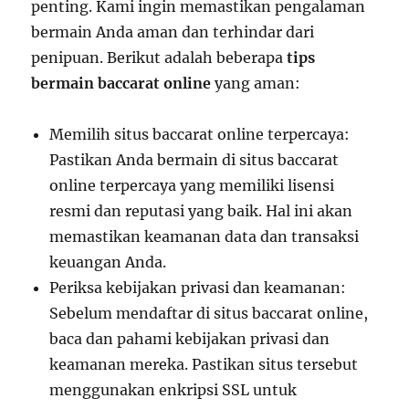
penting. Kami ingin memastikan pengalaman
bermain Anda aman dan terhindar dari
penipuan. Berikut adalah beberapa
tips
bermain baccarat online
yang aman:
Memilih situs baccarat online terpercaya:
Pastikan Anda bermain di situs baccarat
online terpercaya yang memiliki lisensi
resmi dan reputasi yang baik. Hal ini akan
memastikan keamanan data dan transaksi
keuangan Anda.
Periksa kebijakan privasi dan keamanan:
Sebelum mendaftar di situs baccarat online,
baca dan pahami kebijakan privasi dan
keamanan mereka. Pastikan situs tersebut
menggunakan enkripsi SSL untuk