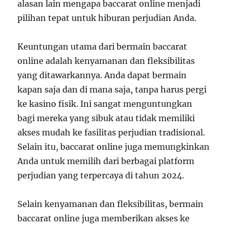
alasan lain mengapa baccarat online menjadi
pilihan tepat untuk hiburan perjudian Anda.
Keuntungan utama dari bermain baccarat
online adalah kenyamanan dan fleksibilitas
yang ditawarkannya. Anda dapat bermain
kapan saja dan di mana saja, tanpa harus pergi
ke kasino fisik. Ini sangat menguntungkan
bagi mereka yang sibuk atau tidak memiliki
akses mudah ke fasilitas perjudian tradisional.
Selain itu, baccarat online juga memungkinkan
Anda untuk memilih dari berbagai platform
perjudian yang terpercaya di tahun 2024.
Selain kenyamanan dan fleksibilitas, bermain
baccarat online juga memberikan akses ke