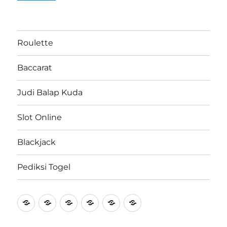
Roulette
Baccarat
Judi Balap Kuda
Slot Online
Blackjack
Pediksi Togel
Roulette
Baccarat
Judi
Slot
Blackjack
Pediksi
Balap
Online
Togel