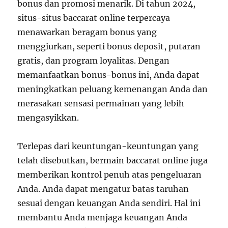
bonus dan promosi menarik. Di tahun 2024,
situs-situs baccarat online terpercaya
menawarkan beragam bonus yang
menggiurkan, seperti bonus deposit, putaran
gratis, dan program loyalitas. Dengan
memanfaatkan bonus-bonus ini, Anda dapat
meningkatkan peluang kemenangan Anda dan
merasakan sensasi permainan yang lebih
mengasyikkan.
Terlepas dari keuntungan-keuntungan yang
telah disebutkan, bermain baccarat online juga
memberikan kontrol penuh atas pengeluaran
Anda. Anda dapat mengatur batas taruhan
sesuai dengan keuangan Anda sendiri. Hal ini
membantu Anda menjaga keuangan Anda