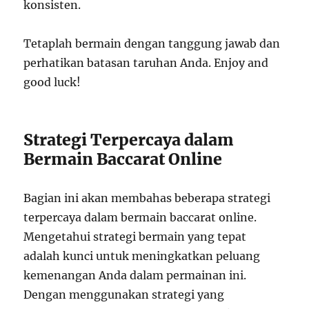
konsisten.
Tetaplah bermain dengan tanggung jawab dan
perhatikan batasan taruhan Anda. Enjoy and
good luck!
Strategi Terpercaya dalam
Bermain Baccarat Online
Bagian ini akan membahas beberapa strategi
terpercaya dalam bermain baccarat online.
Mengetahui strategi bermain yang tepat
adalah kunci untuk meningkatkan peluang
kemenangan Anda dalam permainan ini.
Dengan menggunakan strategi yang