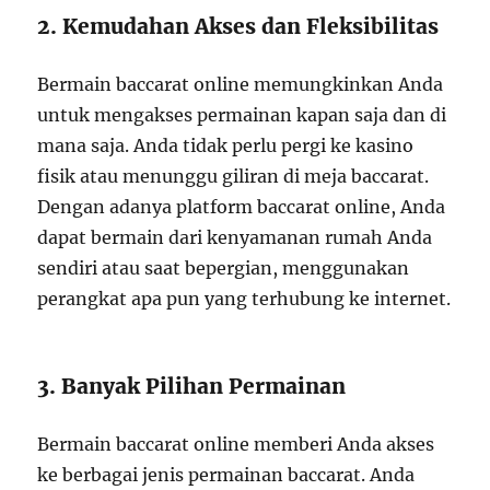
2. Kemudahan Akses dan Fleksibilitas
Bermain baccarat online memungkinkan Anda
untuk mengakses permainan kapan saja dan di
mana saja. Anda tidak perlu pergi ke kasino
fisik atau menunggu giliran di meja baccarat.
Dengan adanya platform baccarat online, Anda
dapat bermain dari kenyamanan rumah Anda
sendiri atau saat bepergian, menggunakan
perangkat apa pun yang terhubung ke internet.
3. Banyak Pilihan Permainan
Bermain baccarat online memberi Anda akses
ke berbagai jenis permainan baccarat. Anda