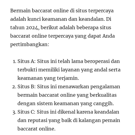
Bermain baccarat online di situs terpercaya
adalah kunci keamanan dan keandalan. Di
tahun 2024, berikut adalah beberapa situs
baccarat online terpercaya yang dapat Anda
pertimbangkan:
Situs A: Situs ini telah lama beroperasi dan
terbukti memiliki layanan yang andal serta
keamanan yang terjamin.
Situs B: Situs ini menawarkan pengalaman
bermain baccarat online yang berkualitas
dengan sistem keamanan yang canggih.
Situs C: Situs ini dikenal karena keandalan
dan reputasi yang baik di kalangan pemain
baccarat online.