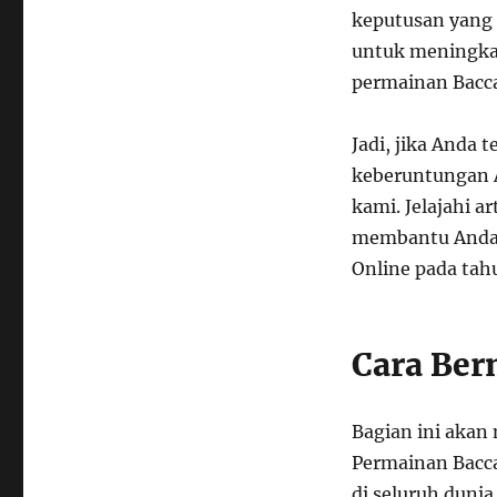
keputusan yang 
untuk meningka
permainan Bacca
Jadi, jika Anda
keberuntungan A
kami. Jelajahi a
membantu Anda 
Online pada tah
Cara Ber
Bagian ini akan 
Permainan Bacca
di seluruh duni