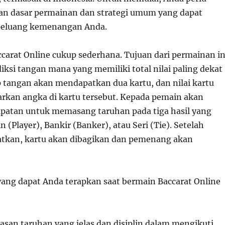
n dasar permainan dan strategi umum yang dapat
eluang kemenangan Anda.
ccarat Online cukup sederhana. Tujuan dari permainan in
ksi tangan mana yang memiliki total nilai paling dekat
p tangan akan mendapatkan dua kartu, dan nilai kartu
arkan angka di kartu tersebut. Kepada pemain akan
patan untuk memasang taruhan pada tiga hasil yang
(Player), Bankir (Banker), atau Seri (Tie). Setelah
tkan, kartu akan dibagikan dan pemenang akan
ang dapat Anda terapkan saat bermain Baccarat Online
san taruhan yang jelas dan disiplin dalam mengikuti