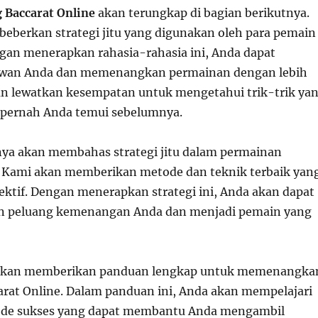
 Baccarat Online
akan terungkap di bagian berikutnya.
berkan strategi jitu yang digunakan oleh para pemain
ngan menerapkan rahasia-rahasia ini, Anda dapat
wan Anda dan memenangkan permainan dengan lebih
an lewatkan kesempatan untuk mengetahui trik-trik ya
pernah Anda temui sebelumnya.
nya akan membahas strategi jitu dalam permainan
. Kami akan memberikan metode dan teknik terbaik yan
fektif. Dengan menerapkan strategi ini, Anda akan dapat
 peluang kemenangan Anda dan menjadi pemain yang
 akan memberikan panduan lengkap untuk memenangka
rat Online. Dalam panduan ini, Anda akan mempelajari
ode sukses yang dapat membantu Anda mengambil