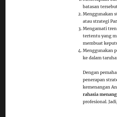
batasan tersebut
Menggunakan str
atau strategi Par
Mengamati tren
tertentu yang m
membuat keputus
Menggunakan pe
ke dalam taruhan
Dengan pemaha
penerapan strat
kemenangan And
rahasia menang 
profesional. Jad