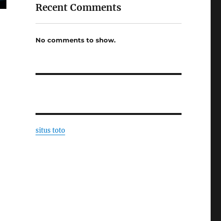
Recent Comments
No comments to show.
situs toto