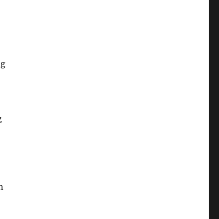
ng
g
n