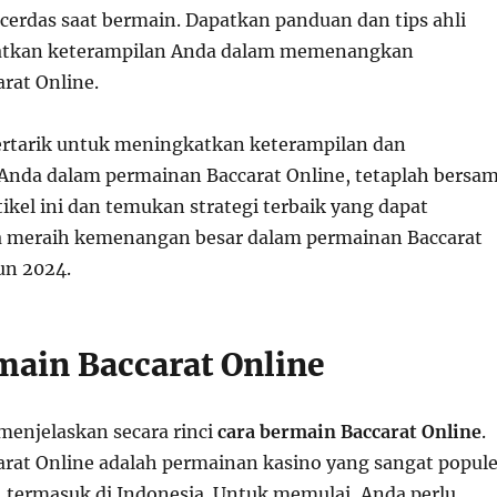
cerdas saat bermain. Dapatkan panduan dan tips ahli
tkan keterampilan Anda dalam memenangkan
rat Online.
 tertarik untuk meningkatkan keterampilan dan
nda dalam permainan Baccarat Online, tetaplah bersa
rtikel ini dan temukan strategi terbaik yang dapat
meraih kemenangan besar dalam permainan Baccarat
un 2024.
main Baccarat Online
menjelaskan secara rinci
cara bermain Baccarat Online
.
rat Online adalah permainan kasino yang sangat popule
a, termasuk di Indonesia. Untuk memulai, Anda perlu