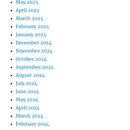
May 2025
April 2025
March 2025
February 2025
January 2025
December 2024
November 2024
October 2024
September 2024
August 2024
July 2024
June 2024
May 2024
April 2024
March 2024
February 2024