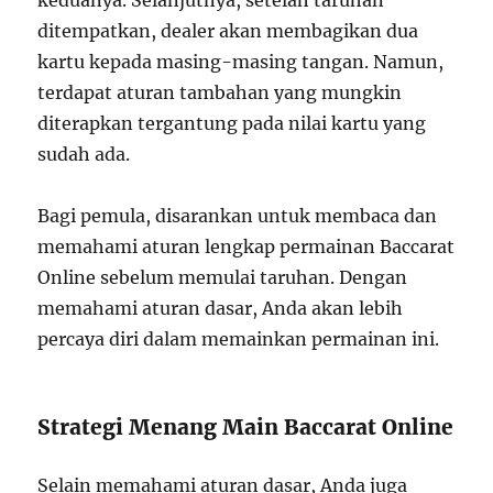
ditempatkan, dealer akan membagikan dua
kartu kepada masing-masing tangan. Namun,
terdapat aturan tambahan yang mungkin
diterapkan tergantung pada nilai kartu yang
sudah ada.
Bagi pemula, disarankan untuk membaca dan
memahami aturan lengkap permainan Baccarat
Online sebelum memulai taruhan. Dengan
memahami aturan dasar, Anda akan lebih
percaya diri dalam memainkan permainan ini.
Strategi Menang Main Baccarat Online
Selain memahami aturan dasar, Anda juga