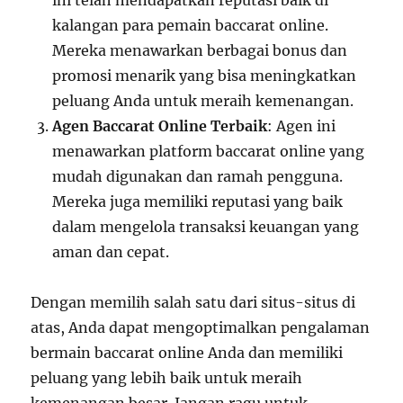
kalangan para pemain baccarat online.
Mereka menawarkan berbagai bonus dan
promosi menarik yang bisa meningkatkan
peluang Anda untuk meraih kemenangan.
Agen Baccarat Online Terbaik
: Agen ini
menawarkan platform baccarat online yang
mudah digunakan dan ramah pengguna.
Mereka juga memiliki reputasi yang baik
dalam mengelola transaksi keuangan yang
aman dan cepat.
Dengan memilih salah satu dari situs-situs di
atas, Anda dapat mengoptimalkan pengalaman
bermain baccarat online Anda dan memiliki
peluang yang lebih baik untuk meraih
kemenangan besar. Jangan ragu untuk