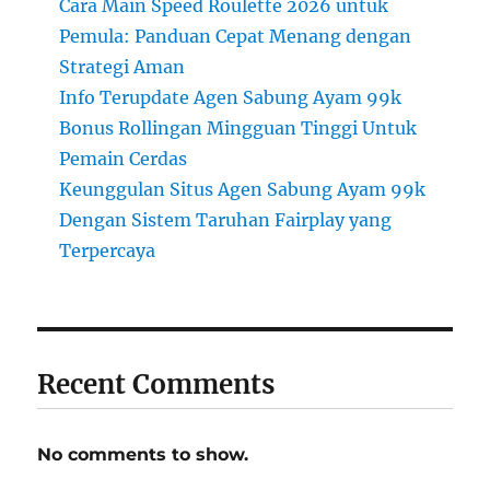
Cara Main Speed Roulette 2026 untuk
Pemula: Panduan Cepat Menang dengan
Strategi Aman
Info Terupdate Agen Sabung Ayam 99k
Bonus Rollingan Mingguan Tinggi Untuk
Pemain Cerdas
Keunggulan Situs Agen Sabung Ayam 99k
Dengan Sistem Taruhan Fairplay yang
Terpercaya
Recent Comments
No comments to show.