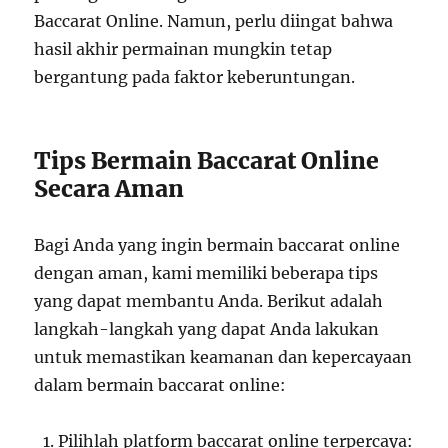
Baccarat Online. Namun, perlu diingat bahwa
hasil akhir permainan mungkin tetap
bergantung pada faktor keberuntungan.
Tips Bermain Baccarat Online
Secara Aman
Bagi Anda yang ingin bermain baccarat online
dengan aman, kami memiliki beberapa tips
yang dapat membantu Anda. Berikut adalah
langkah-langkah yang dapat Anda lakukan
untuk memastikan keamanan dan kepercayaan
dalam bermain baccarat online:
Pilihlah platform baccarat online terpercaya: