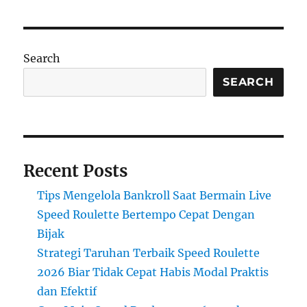
Search
SEARCH
Recent Posts
Tips Mengelola Bankroll Saat Bermain Live
Speed Roulette Bertempo Cepat Dengan
Bijak
Strategi Taruhan Terbaik Speed Roulette
2026 Biar Tidak Cepat Habis Modal Praktis
dan Efektif