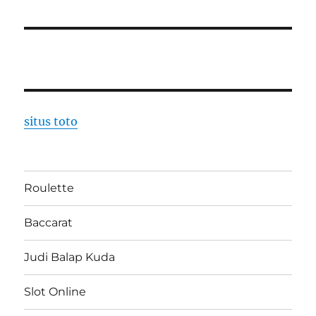
situs toto
Roulette
Baccarat
Judi Balap Kuda
Slot Online