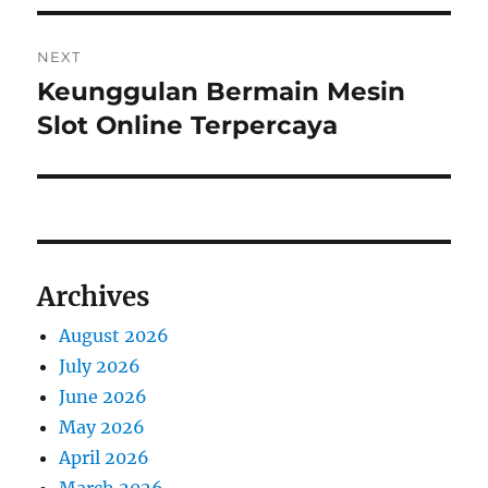
t
v
i
n
NEXT
o
Keunggulan Bermain Mesin
N
a
u
e
Slot Online Terpercaya
s
v
x
p
t
i
o
p
s
g
o
t
s
a
Archives
:
t
t
:
August 2026
July 2026
i
June 2026
o
May 2026
April 2026
n
March 2026