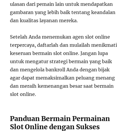
ulasan dari pemain lain untuk mendapatkan
gambaran yang lebih baik tentang keandalan
dan kualitas layanan mereka.
Setelah Anda menemukan agen slot online
terpercaya, daftarlah dan mulailah menikmati
keseruan bermain slot online. Jangan lupa
untuk mengatur strategi bermain yang baik
dan mengelola bankroll Anda dengan bijak
agar dapat memaksimalkan peluang menang
dan meraih kemenangan besar saat bermain
slot online.
Panduan Bermain Permainan
Slot Online dengan Sukses