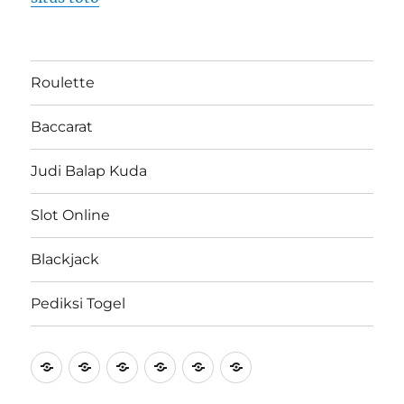
Roulette
Baccarat
Judi Balap Kuda
Slot Online
Blackjack
Pediksi Togel
Roulette
Baccarat
Judi
Slot
Blackjack
Pediksi
Balap
Online
Togel