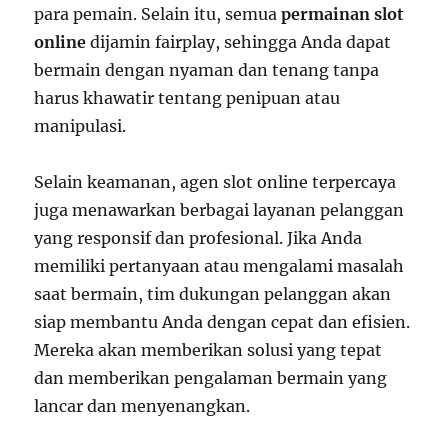
para pemain. Selain itu, semua
permainan slot
online
dijamin fairplay, sehingga Anda dapat
bermain dengan nyaman dan tenang tanpa
harus khawatir tentang penipuan atau
manipulasi.
Selain keamanan, agen slot online terpercaya
juga menawarkan berbagai layanan pelanggan
yang responsif dan profesional. Jika Anda
memiliki pertanyaan atau mengalami masalah
saat bermain, tim dukungan pelanggan akan
siap membantu Anda dengan cepat dan efisien.
Mereka akan memberikan solusi yang tepat
dan memberikan pengalaman bermain yang
lancar dan menyenangkan.