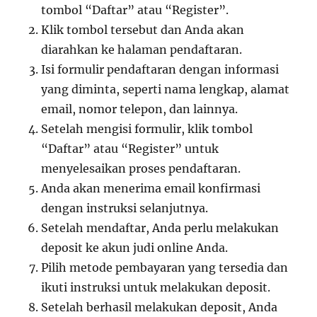
tombol “Daftar” atau “Register”.
Klik tombol tersebut dan Anda akan
diarahkan ke halaman pendaftaran.
Isi formulir pendaftaran dengan informasi
yang diminta, seperti nama lengkap, alamat
email, nomor telepon, dan lainnya.
Setelah mengisi formulir, klik tombol
“Daftar” atau “Register” untuk
menyelesaikan proses pendaftaran.
Anda akan menerima email konfirmasi
dengan instruksi selanjutnya.
Setelah mendaftar, Anda perlu melakukan
deposit ke akun judi online Anda.
Pilih metode pembayaran yang tersedia dan
ikuti instruksi untuk melakukan deposit.
Setelah berhasil melakukan deposit, Anda