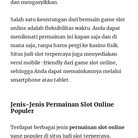
dan mengasyikkan.
Salah satu keuntungan dari bermain game slot
online adalah fleksibilitas waktu. Anda dapat
menikmati permainan ini kapan saja dan di
mana saja, tanpa harus pergi ke kasino fisik.
Situs judi slot terpercaya juga menyediakan
versi mobile-friendly dari game slot online,
sehingga Anda dapat memainkannya melalui
smartphone atau tablet.
Jenis-Jenis Permainan Slot Online
Populer
Terdapat berbagai jenis
permainan slot online
yang populer di situs judi slot terpercaya.