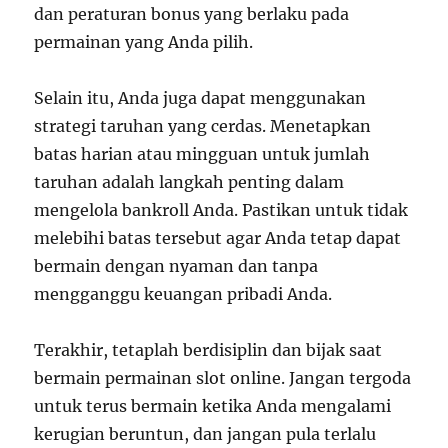
dan peraturan bonus yang berlaku pada
permainan yang Anda pilih.
Selain itu, Anda juga dapat menggunakan
strategi taruhan yang cerdas. Menetapkan
batas harian atau mingguan untuk jumlah
taruhan adalah langkah penting dalam
mengelola bankroll Anda. Pastikan untuk tidak
melebihi batas tersebut agar Anda tetap dapat
bermain dengan nyaman dan tanpa
mengganggu keuangan pribadi Anda.
Terakhir, tetaplah berdisiplin dan bijak saat
bermain permainan slot online. Jangan tergoda
untuk terus bermain ketika Anda mengalami
kerugian beruntun, dan jangan pula terlalu