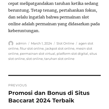
cepat melipatgandakan taruhan ketika sedang
beruntung. Tetap tenang, pertahankan fokus,
dan selalu ingatlah bahwa permainan slot
online adalah permainan yang didasarkan pada
keberuntungan.
A
P
C
T
admin
March 1, 2024
Slot Online
agen slot
u
o
a
a
online
,
fitur slot online
,
jackpot slot online
,
mesin slot
t
s
t
g
online
,
permainan slot virtual
,
platform slot digital
,
situs
h
t
e
s
slot online
,
slot online
,
taruhan slot online
o
e
g
r
d
o
o
r
n
i
P
e
PREVIOUS
s
o
Promosi dan Bonus di Situs
P
r
Baccarat 2024 Terbaik
s
e