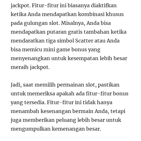
jackpot. Fitur-fitur ini biasanya diaktifkan
ketika Anda mendapatkan kombinasi khusus
pada gulungan slot. Misalnya, Anda bisa
mendapatkan putaran gratis tambahan ketika
mendaratkan tiga simbol Scatter atau Anda
bisa memicu mini game bonus yang
menyenangkan untuk kesempatan lebih besar
meraih jackpot.
Jadi, saat memilih permainan slot, pastikan
untuk memeriksa apakah ada fitur-fitur bonus
yang tersedia. Fitur-fitur ini tidak hanya
menambah kesenangan bermain Anda, tetapi
juga memberikan peluang lebih besar untuk
mengumpulkan kemenangan besar.