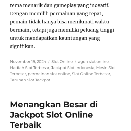
tema menarik dan gameplay yang inovatif.
Dengan memilih permainan yang tepat,
pemain tidak hanya bisa menikmati waktu
bermain, tetapi juga memiliki peluang tinggi
untuk mendapatkan keuntungan yang
signifikan.
P
C
T
November 19, 2024
Slot Online
agen slot online
,
o
a
a
Hadiah Slot Terbesar
,
Jackpot Slot Indonesia
,
Mesin Slot
s
t
g
Terbesar
,
permainan slot online
,
Slot Online Terbesar
,
t
e
s
Taruhan Slot Jackpot
e
g
d
o
o
r
Menangkan Besar di
n
i
e
Jackpot Slot Online
s
Terbaik