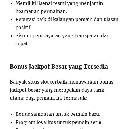
Memiliki lisensi resmi yang menjamin
keamanan permainan.
Reputasi baik di kalangan pemain dan ulasan
positif.
Sistem pembayaran yang transparan dan
cepat.
Bonus Jackpot Besar yang Tersedia
Banyak
situs slot terbaik
menawarkan
bonus
jackpot besar
yang merupakan daya tarik
utama bagi pemain. Ini termasuk:
Bonus sambutan untuk pemain baru.
Program loyalitas untuk pemain setia.