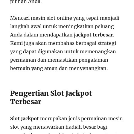
pilihan Anda.
Mencari mesin slot online yang tepat menjadi
langkah awal untuk meningkatkan peluang
Anda dalam mendapatkan
jackpot terbesar
.
Kami juga akan membahas berbagai strategi
yang dapat digunakan untuk memenangkan
permainan dan memastikan pengalaman
bermain yang aman dan menyenangkan.
Pengertian Slot Jackpot
Terbesar
Slot Jackpot
merupakan jenis permainan mesin
slot yang menawarkan hadiah besar bagi