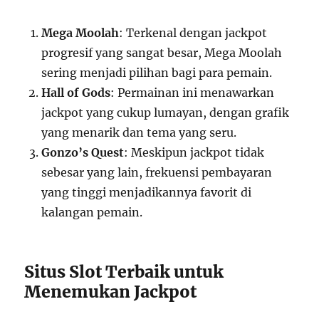
Mega Moolah
: Terkenal dengan jackpot
progresif yang sangat besar, Mega Moolah
sering menjadi pilihan bagi para pemain.
Hall of Gods
: Permainan ini menawarkan
jackpot yang cukup lumayan, dengan grafik
yang menarik dan tema yang seru.
Gonzo’s Quest
: Meskipun jackpot tidak
sebesar yang lain, frekuensi pembayaran
yang tinggi menjadikannya favorit di
kalangan pemain.
Situs Slot Terbaik untuk
Menemukan Jackpot