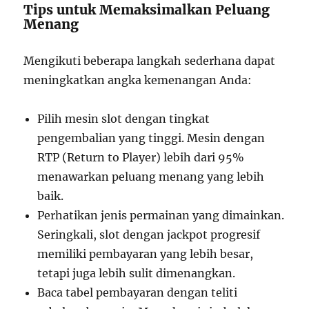
Tips untuk Memaksimalkan Peluang
Menang
Mengikuti beberapa langkah sederhana dapat
meningkatkan angka kemenangan Anda:
Pilih mesin slot dengan tingkat
pengembalian yang tinggi. Mesin dengan
RTP (Return to Player) lebih dari 95%
menawarkan peluang menang yang lebih
baik.
Perhatikan jenis permainan yang dimainkan.
Seringkali, slot dengan jackpot progresif
memiliki pembayaran yang lebih besar,
tetapi juga lebih sulit dimenangkan.
Baca tabel pembayaran dengan teliti