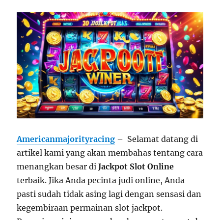
Americanmajorityracing
– Selamat datang di
artikel kami yang akan membahas tentang cara
menangkan besar di
Jackpot Slot Online
terbaik. Jika Anda pecinta judi online, Anda
pasti sudah tidak asing lagi dengan sensasi dan
kegembiraan permainan slot jackpot.