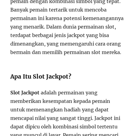
pemain dengan kombinasi simbol yang tepat.
Banyak pemain tertarik untuk mencoba
permainan ini karena potensi kemenangannya
yang menarik. Dalam dunia permainan slot,
terdapat berbagai jenis jackpot yang bisa
dimenangkan, yang memengaruhi cara orang
bermain dan memilih permainan slot mereka.
Apa Itu Slot Jackpot?
Slot Jackpot
adalah permainan yang
memberikan kesempatan kepada pemain
untuk memenangkan hadiah yang dapat
mencapai nilai yang sangat tinggi. Jackpot ini
dapat dipicu oleh kombinasi simbol tertentu
yang muncul di layar. Pemain sering mencari