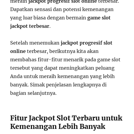
meraih
jackpot progresif slot online
terbesar.
Dapatkan sensasi dan potensi kemenangan
yang luar biasa dengan bermain
game slot
jackpot terbesar
.
Setelah menemukan
jackpot progresif slot
online
terbesar, berikutnya kita akan
membahas fitur-fitur menarik pada game slot
tersebut yang dapat meningkatkan peluang
Anda untuk meraih kemenangan yang lebih
banyak. Simak penjelasan lengkapnya di
bagian selanjutnya.
Fitur Jackpot Slot Terbaru untuk
Kemenangan Lebih Banyak