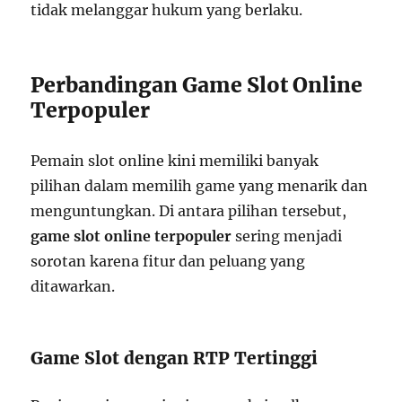
tidak melanggar hukum yang berlaku.
Perbandingan Game Slot Online
Terpopuler
Pemain slot online kini memiliki banyak
pilihan dalam memilih game yang menarik dan
menguntungkan. Di antara pilihan tersebut,
game slot online terpopuler
sering menjadi
sorotan karena fitur dan peluang yang
ditawarkan.
Game Slot dengan RTP Tertinggi