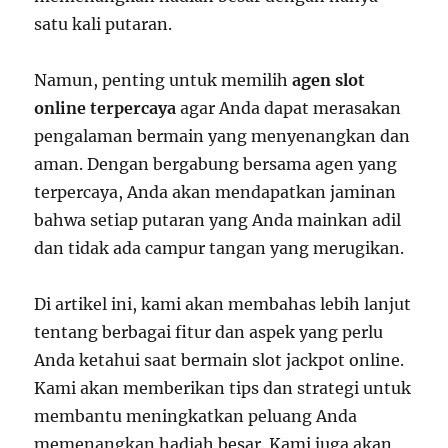
satu kali putaran.
Namun, penting untuk memilih
agen slot
online terpercaya
agar Anda dapat merasakan
pengalaman bermain yang menyenangkan dan
aman. Dengan bergabung bersama agen yang
terpercaya, Anda akan mendapatkan jaminan
bahwa setiap putaran yang Anda mainkan adil
dan tidak ada campur tangan yang merugikan.
Di artikel ini, kami akan membahas lebih lanjut
tentang berbagai fitur dan aspek yang perlu
Anda ketahui saat bermain slot jackpot online.
Kami akan memberikan tips dan strategi untuk
membantu meningkatkan peluang Anda
memenangkan hadiah besar. Kami juga akan