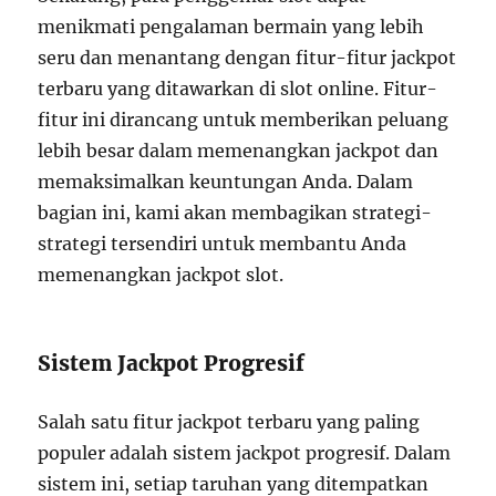
menikmati pengalaman bermain yang lebih
seru dan menantang dengan fitur-fitur jackpot
terbaru yang ditawarkan di slot online. Fitur-
fitur ini dirancang untuk memberikan peluang
lebih besar dalam memenangkan jackpot dan
memaksimalkan keuntungan Anda. Dalam
bagian ini, kami akan membagikan strategi-
strategi tersendiri untuk membantu Anda
memenangkan jackpot slot.
Sistem Jackpot Progresif
Salah satu fitur jackpot terbaru yang paling
populer adalah sistem jackpot progresif. Dalam
sistem ini, setiap taruhan yang ditempatkan