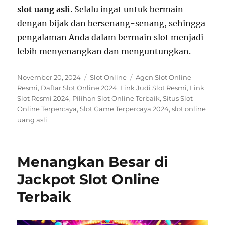
slot uang asli
. Selalu ingat untuk bermain
dengan bijak dan bersenang-senang, sehingga
pengalaman Anda dalam bermain slot menjadi
lebih menyenangkan dan menguntungkan.
P
C
T
November 20, 2024
Slot Online
Agen Slot Online
o
a
a
Resmi
,
Daftar Slot Online 2024
,
Link Judi Slot Resmi
,
Link
s
t
g
Slot Resmi 2024
,
Pilihan Slot Online Terbaik
,
Situs Slot
t
e
s
Online Terpercaya
,
Slot Game Terpercaya 2024
,
slot online
e
g
uang asli
d
o
o
r
n
i
Menangkan Besar di
e
s
Jackpot Slot Online
Terbaik