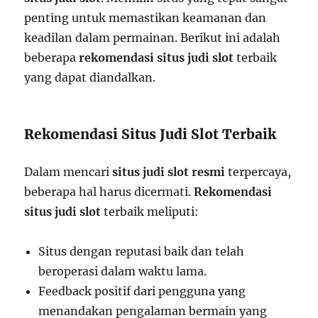
penting untuk memastikan keamanan dan
keadilan dalam permainan. Berikut ini adalah
beberapa
rekomendasi situs judi slot
terbaik
yang dapat diandalkan.
Rekomendasi Situs Judi Slot Terbaik
Dalam mencari
situs judi slot resmi
terpercaya,
beberapa hal harus dicermati.
Rekomendasi
situs judi slot
terbaik meliputi:
Situs dengan reputasi baik dan telah
beroperasi dalam waktu lama.
Feedback positif dari pengguna yang
menandakan pengalaman bermain yang