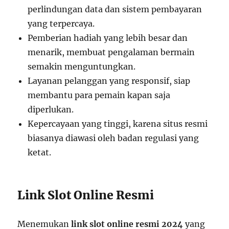
perlindungan data dan sistem pembayaran
yang terpercaya.
Pemberian hadiah yang lebih besar dan
menarik, membuat pengalaman bermain
semakin menguntungkan.
Layanan pelanggan yang responsif, siap
membantu para pemain kapan saja
diperlukan.
Kepercayaan yang tinggi, karena situs resmi
biasanya diawasi oleh badan regulasi yang
ketat.
Link Slot Online Resmi
Menemukan
link slot online resmi 2024
yang