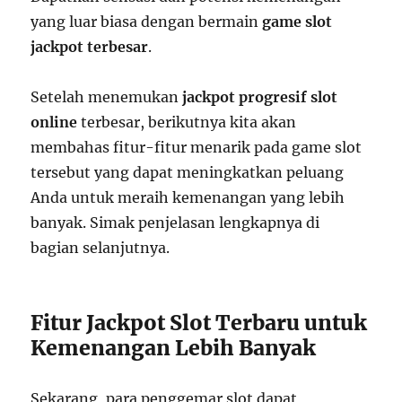
yang luar biasa dengan bermain
game slot
jackpot terbesar
.
Setelah menemukan
jackpot progresif slot
online
terbesar, berikutnya kita akan
membahas fitur-fitur menarik pada game slot
tersebut yang dapat meningkatkan peluang
Anda untuk meraih kemenangan yang lebih
banyak. Simak penjelasan lengkapnya di
bagian selanjutnya.
Fitur Jackpot Slot Terbaru untuk
Kemenangan Lebih Banyak
Sekarang, para penggemar slot dapat