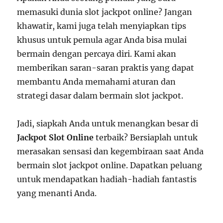
memasuki dunia slot jackpot online? Jangan
khawatir, kami juga telah menyiapkan tips
khusus untuk pemula agar Anda bisa mulai
bermain dengan percaya diri. Kami akan
memberikan saran-saran praktis yang dapat
membantu Anda memahami aturan dan
strategi dasar dalam bermain slot jackpot.
Jadi, siapkah Anda untuk menangkan besar di
Jackpot Slot Online
terbaik? Bersiaplah untuk
merasakan sensasi dan kegembiraan saat Anda
bermain slot jackpot online. Dapatkan peluang
untuk mendapatkan hadiah-hadiah fantastis
yang menanti Anda.