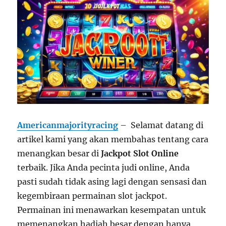
Americanmajorityracing
– Selamat datang di
artikel kami yang akan membahas tentang cara
menangkan besar di
Jackpot Slot Online
terbaik. Jika Anda pecinta judi online, Anda
pasti sudah tidak asing lagi dengan sensasi dan
kegembiraan permainan slot jackpot.
Permainan ini menawarkan kesempatan untuk
memenangkan hadiah besar dengan hanya