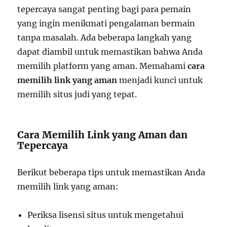
tepercaya sangat penting bagi para pemain
yang ingin menikmati pengalaman bermain
tanpa masalah. Ada beberapa langkah yang
dapat diambil untuk memastikan bahwa Anda
memilih platform yang aman. Memahami
cara
memilih link yang aman
menjadi kunci untuk
memilih situs judi yang tepat.
Cara Memilih Link yang Aman dan
Tepercaya
Berikut beberapa tips untuk memastikan Anda
memilih link yang aman:
Periksa lisensi situs untuk mengetahui