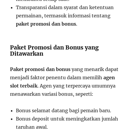
Transparansi dalam syarat dan ketentuan
permainan, termasuk informasi tentang
paket promosi dan bonus
.
Paket Promosi dan Bonus yang
Ditawarkan
Paket promosi dan bonus
yang menarik dapat
menjadi faktor penentu dalam memilih
agen
slot terbaik
. Agen yang terpercaya umumnya
menawarkan variasi bonus, seperti:
Bonus selamat datang bagi pemain baru.
Bonus deposit untuk meningkatkan jumlah
taruhan awal.