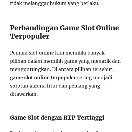
tidak melanggar hukum yang berlaku.
Perbandingan Game Slot Online
Terpopuler
Pemain slot online kini memiliki banyak
pilihan dalam memilih game yang menarik dan
menguntungkan. Di antara pilihan tersebut,
game slot online terpopuler
sering menjadi
sorotan karena fitur dan peluang yang
ditawarkan.
Game Slot dengan RTP Tertinggi