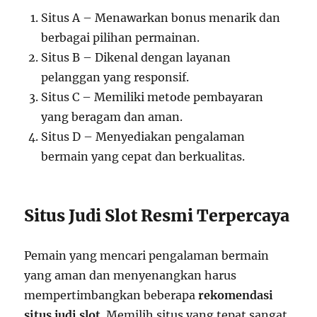
Situs A – Menawarkan bonus menarik dan
berbagai pilihan permainan.
Situs B – Dikenal dengan layanan
pelanggan yang responsif.
Situs C – Memiliki metode pembayaran
yang beragam dan aman.
Situs D – Menyediakan pengalaman
bermain yang cepat dan berkualitas.
Situs Judi Slot Resmi Terpercaya
Pemain yang mencari pengalaman bermain
yang aman dan menyenangkan harus
mempertimbangkan beberapa
rekomendasi
situs judi slot
. Memilih situs yang tepat sangat