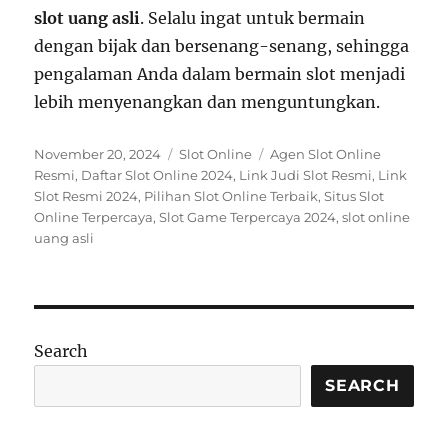
slot uang asli
. Selalu ingat untuk bermain
dengan bijak dan bersenang-senang, sehingga
pengalaman Anda dalam bermain slot menjadi
lebih menyenangkan dan menguntungkan.
P
C
T
November 20, 2024
Slot Online
Agen Slot Online
o
a
a
Resmi
,
Daftar Slot Online 2024
,
Link Judi Slot Resmi
,
Link
s
t
g
Slot Resmi 2024
,
Pilihan Slot Online Terbaik
,
Situs Slot
t
e
s
Online Terpercaya
,
Slot Game Terpercaya 2024
,
slot online
e
g
uang asli
d
o
o
r
n
i
e
s
Search
SEARCH