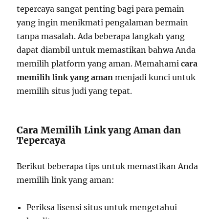
tepercaya sangat penting bagi para pemain
yang ingin menikmati pengalaman bermain
tanpa masalah. Ada beberapa langkah yang
dapat diambil untuk memastikan bahwa Anda
memilih platform yang aman. Memahami
cara
memilih link yang aman
menjadi kunci untuk
memilih situs judi yang tepat.
Cara Memilih Link yang Aman dan
Tepercaya
Berikut beberapa tips untuk memastikan Anda
memilih link yang aman:
Periksa lisensi situs untuk mengetahui