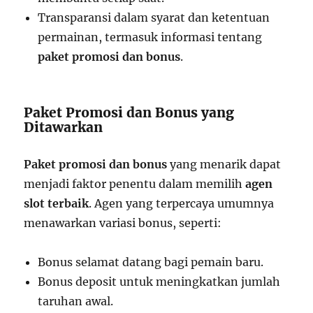
Transparansi dalam syarat dan ketentuan
permainan, termasuk informasi tentang
paket promosi dan bonus
.
Paket Promosi dan Bonus yang
Ditawarkan
Paket promosi dan bonus
yang menarik dapat
menjadi faktor penentu dalam memilih
agen
slot terbaik
. Agen yang terpercaya umumnya
menawarkan variasi bonus, seperti:
Bonus selamat datang bagi pemain baru.
Bonus deposit untuk meningkatkan jumlah
taruhan awal.