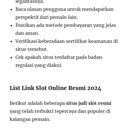
legalitasnya.
Baca ulasan pengguna untuk mendapatkan
perspektif dari pemain lain.
Pastikan ada metode pembayaran yang jelas
dan aman.
Verifikasi keberadaan sertifikat keamanan di
situs tersebut.
Cek apakah situs terdaftar pada badan
regulasi yang diakui.
List Link Slot Online Resmi 2024
Berikut adalah beberapa
situs judi slot resmi
yang telah terbukti tepercaya dan populer di
kalangan pemain: