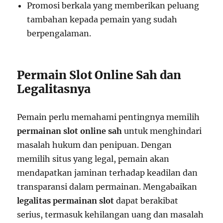
Promosi berkala yang memberikan peluang
tambahan kepada pemain yang sudah
berpengalaman.
Permain Slot Online Sah dan
Legalitasnya
Pemain perlu memahami pentingnya memilih
permainan slot online sah
untuk menghindari
masalah hukum dan penipuan. Dengan
memilih situs yang legal, pemain akan
mendapatkan jaminan terhadap keadilan dan
transparansi dalam permainan. Mengabaikan
legalitas permainan slot
dapat berakibat
serius, termasuk kehilangan uang dan masalah