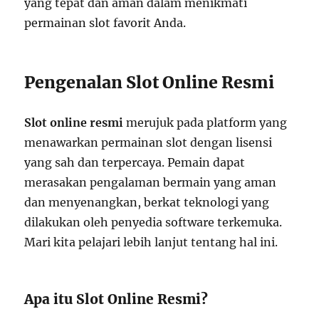
yang tepat dan aman dalam menikmati
permainan slot favorit Anda.
Pengenalan Slot Online Resmi
Slot online resmi
merujuk pada platform yang
menawarkan permainan slot dengan lisensi
yang sah dan terpercaya. Pemain dapat
merasakan pengalaman bermain yang aman
dan menyenangkan, berkat teknologi yang
dilakukan oleh penyedia software terkemuka.
Mari kita pelajari lebih lanjut tentang hal ini.
Apa itu Slot Online Resmi?