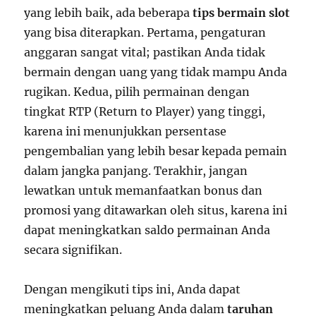
yang lebih baik, ada beberapa
tips bermain slot
yang bisa diterapkan. Pertama, pengaturan
anggaran sangat vital; pastikan Anda tidak
bermain dengan uang yang tidak mampu Anda
rugikan. Kedua, pilih permainan dengan
tingkat RTP (Return to Player) yang tinggi,
karena ini menunjukkan persentase
pengembalian yang lebih besar kepada pemain
dalam jangka panjang. Terakhir, jangan
lewatkan untuk memanfaatkan bonus dan
promosi yang ditawarkan oleh situs, karena ini
dapat meningkatkan saldo permainan Anda
secara signifikan.
Dengan mengikuti tips ini, Anda dapat
meningkatkan peluang Anda dalam
taruhan