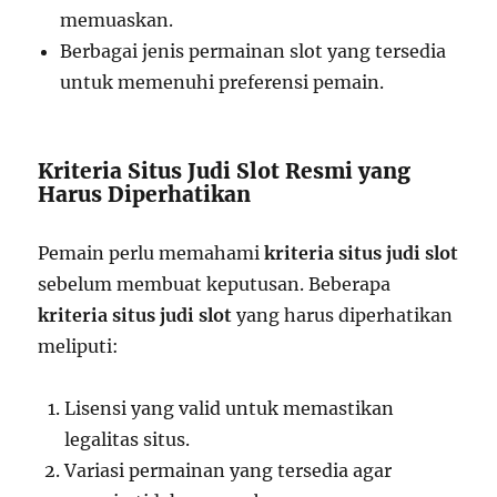
memuaskan.
Berbagai jenis permainan slot yang tersedia
untuk memenuhi preferensi pemain.
Kriteria Situs Judi Slot Resmi yang
Harus Diperhatikan
Pemain perlu memahami
kriteria situs judi slot
sebelum membuat keputusan. Beberapa
kriteria situs judi slot
yang harus diperhatikan
meliputi:
Lisensi yang valid untuk memastikan
legalitas situs.
Variasi permainan yang tersedia agar