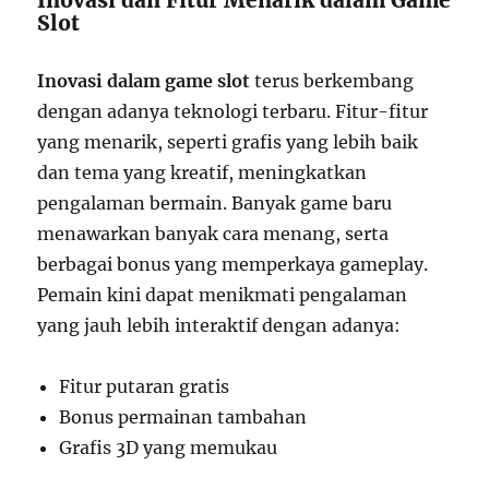
Slot
Inovasi dalam game slot
terus berkembang
dengan adanya teknologi terbaru. Fitur-fitur
yang menarik, seperti grafis yang lebih baik
dan tema yang kreatif, meningkatkan
pengalaman bermain. Banyak game baru
menawarkan banyak cara menang, serta
berbagai bonus yang memperkaya gameplay.
Pemain kini dapat menikmati pengalaman
yang jauh lebih interaktif dengan adanya:
Fitur putaran gratis
Bonus permainan tambahan
Grafis 3D yang memukau