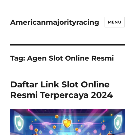
Americanmajorityracing
MENU
Tag:
Agen Slot Online Resmi
Daftar Link Slot Online
Resmi Terpercaya 2024