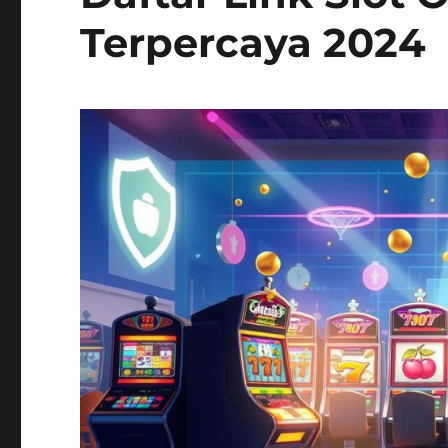
Terpercaya 2024