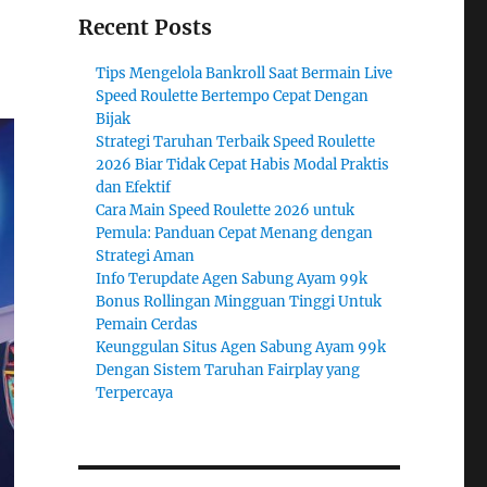
Recent Posts
Tips Mengelola Bankroll Saat Bermain Live
Speed Roulette Bertempo Cepat Dengan
Bijak
Strategi Taruhan Terbaik Speed Roulette
2026 Biar Tidak Cepat Habis Modal Praktis
dan Efektif
Cara Main Speed Roulette 2026 untuk
Pemula: Panduan Cepat Menang dengan
Strategi Aman
Info Terupdate Agen Sabung Ayam 99k
Bonus Rollingan Mingguan Tinggi Untuk
Pemain Cerdas
Keunggulan Situs Agen Sabung Ayam 99k
Dengan Sistem Taruhan Fairplay yang
Terpercaya