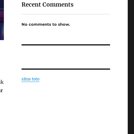
Recent Comments
No comments to show.
situs toto
uk
ar