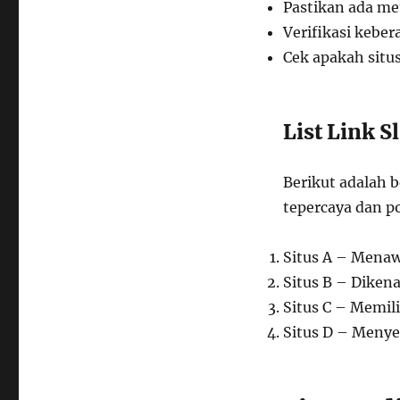
Pastikan ada me
Verifikasi keber
Cek apakah situs
List Link S
Berikut adalah 
tepercaya dan p
Situs A – Menaw
Situs B – Diken
Situs C – Memi
Situs D – Menye