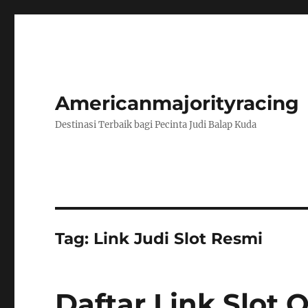
Americanmajorityracing
Destinasi Terbaik bagi Pecinta Judi Balap Kuda
Tag:
Link Judi Slot Resmi
Daftar Link Slot 