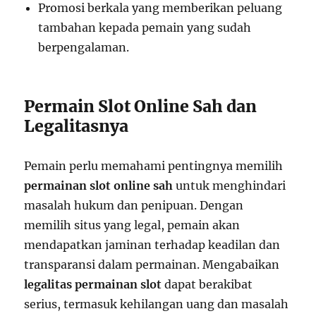
Promosi berkala yang memberikan peluang
tambahan kepada pemain yang sudah
berpengalaman.
Permain Slot Online Sah dan
Legalitasnya
Pemain perlu memahami pentingnya memilih
permainan slot online sah
untuk menghindari
masalah hukum dan penipuan. Dengan
memilih situs yang legal, pemain akan
mendapatkan jaminan terhadap keadilan dan
transparansi dalam permainan. Mengabaikan
legalitas permainan slot
dapat berakibat
serius, termasuk kehilangan uang dan masalah