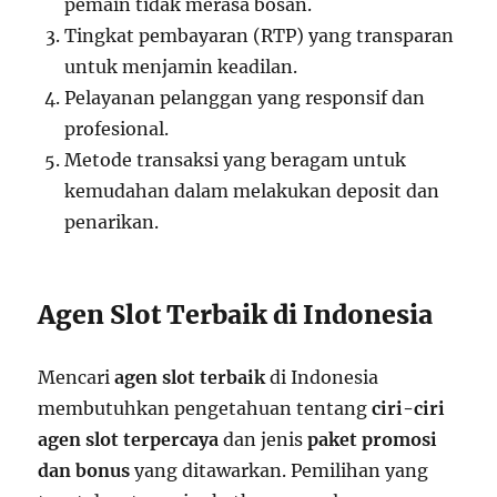
pemain tidak merasa bosan.
Tingkat pembayaran (RTP) yang transparan
untuk menjamin keadilan.
Pelayanan pelanggan yang responsif dan
profesional.
Metode transaksi yang beragam untuk
kemudahan dalam melakukan deposit dan
penarikan.
Agen Slot Terbaik di Indonesia
Mencari
agen slot terbaik
di Indonesia
membutuhkan pengetahuan tentang
ciri-ciri
agen slot terpercaya
dan jenis
paket promosi
dan bonus
yang ditawarkan. Pemilihan yang