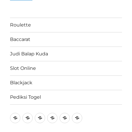
Roulette
Baccarat
Judi Balap Kuda
Slot Online
Blackjack
Pediksi Togel
Roulette
Baccarat
Judi
Slot
Blackjack
Pediksi
Balap
Online
Togel