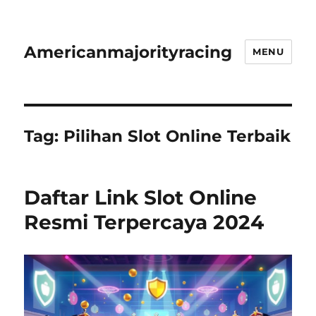
Americanmajorityracing
MENU
Tag:
Pilihan Slot Online Terbaik
Daftar Link Slot Online
Resmi Terpercaya 2024