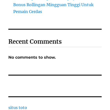
Bonus Rollingan Mingguan Tinggi Untuk
Pemain Cerdas
Recent Comments
No comments to show.
situs toto