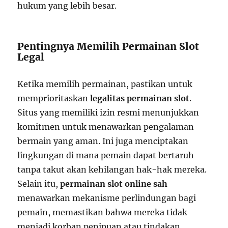
hukum yang lebih besar.
Pentingnya Memilih Permainan Slot
Legal
Ketika memilih permainan, pastikan untuk
memprioritaskan
legalitas permainan slot
.
Situs yang memiliki izin resmi menunjukkan
komitmen untuk menawarkan pengalaman
bermain yang aman. Ini juga menciptakan
lingkungan di mana pemain dapat bertaruh
tanpa takut akan kehilangan hak-hak mereka.
Selain itu,
permainan slot online sah
menawarkan mekanisme perlindungan bagi
pemain, memastikan bahwa mereka tidak
menjadi korban penipuan atau tindakan