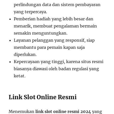
perlindungan data dan sistem pembayaran
yang terpercaya.
Pemberian hadiah yang lebih besar dan
menarik, membuat pengalaman bermain
semakin menguntungkan.
Layanan pelanggan yang responsif, siap
membantu para pemain kapan saja
diperlukan.
Kepercayaan yang tinggi, karena situs resmi
biasanya diawasi oleh badan regulasi yang
ketat.
Link Slot Online Resmi
Menemukan
link slot online resmi 2024
yang