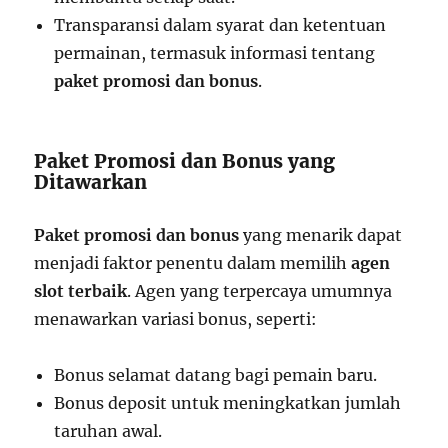
Transparansi dalam syarat dan ketentuan
permainan, termasuk informasi tentang
paket promosi dan bonus
.
Paket Promosi dan Bonus yang
Ditawarkan
Paket promosi dan bonus
yang menarik dapat
menjadi faktor penentu dalam memilih
agen
slot terbaik
. Agen yang terpercaya umumnya
menawarkan variasi bonus, seperti:
Bonus selamat datang bagi pemain baru.
Bonus deposit untuk meningkatkan jumlah
taruhan awal.