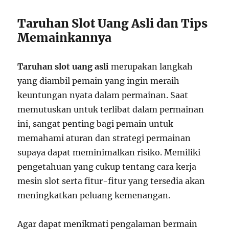
Taruhan Slot Uang Asli dan Tips
Memainkannya
Taruhan slot uang asli
merupakan langkah
yang diambil pemain yang ingin meraih
keuntungan nyata dalam permainan. Saat
memutuskan untuk terlibat dalam permainan
ini, sangat penting bagi pemain untuk
memahami aturan dan strategi permainan
supaya dapat meminimalkan risiko. Memiliki
pengetahuan yang cukup tentang cara kerja
mesin slot serta fitur-fitur yang tersedia akan
meningkatkan peluang kemenangan.
Agar dapat menikmati pengalaman bermain