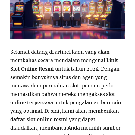
Selamat datang di artikel kami yang akan
membahas secara mendalam mengenai
Link
Slot Online Resmi
untuk tahun 2024. Dengan
semakin banyaknya situs dan agen yang
menawarkan permainan slot, pemain perlu
memastikan bahwa mereka mengakses
slot
online terpercaya
untuk pengalaman bermain
yang optimal. Di sini, kami akan memberikan
daftar slot online resmi
yang dapat
diandalkan, membantu Anda memilih sumber