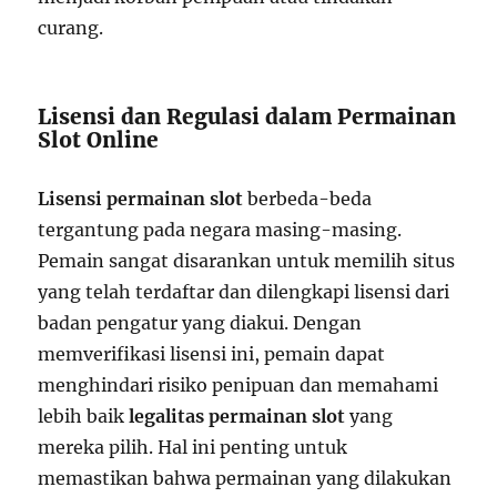
curang.
Lisensi dan Regulasi dalam Permainan
Slot Online
Lisensi permainan slot
berbeda-beda
tergantung pada negara masing-masing.
Pemain sangat disarankan untuk memilih situs
yang telah terdaftar dan dilengkapi lisensi dari
badan pengatur yang diakui. Dengan
memverifikasi lisensi ini, pemain dapat
menghindari risiko penipuan dan memahami
lebih baik
legalitas permainan slot
yang
mereka pilih. Hal ini penting untuk
memastikan bahwa permainan yang dilakukan