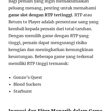
Bagi pemain yang ingin memaksimalkan
peluang menang, penting untuk memahami
game slot dengan RTP tertinggi
. RTP atau
Return to Player adalah persentase uang yang
kembali kepada pemain dari total taruhan.
Dengan memilih game dengan RTP yang
tinggi, pemain dapat mengurangi risiko
kerugian dan meningkatkan kemungkinan
keuntungan. Beberapa game yang terkenal
memiliki RTP tinggi termasuk:
Gonzo’s Quest
Blood Suckers
Starburst
Inovasi dan Fitur Menarik dalam Game