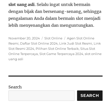
slot uang asli
. Selalu ingat untuk bermain
dengan bijak dan bersenang-senang, sehingga
pengalaman Anda dalam bermain slot menjadi
lebih menyenangkan dan menguntungkan.
P
C
T
November 20, 2024
Slot Online
Agen Slot Online
o
a
a
Resmi
,
Daftar Slot Online 2024
,
Link Judi Slot Resmi
,
Link
s
t
g
Slot Resmi 2024
,
Pilihan Slot Online Terbaik
,
Situs Slot
t
e
s
Online Terpercaya
,
Slot Game Terpercaya 2024
,
slot online
e
g
uang asli
d
o
o
r
n
i
e
s
Search
SEARCH