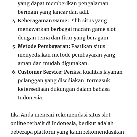
yang dapat memberikan pengalaman
bermain yang lancar dan adil.
Keberagaman Game:
Pilih situs yang
menawarkan berbagai macam game slot
dengan tema dan fitur yang beragam.
Metode Pembayaran:
Pastikan situs
menyediakan metode pembayaran yang
aman dan mudah digunakan.
Customer Service:
Periksa kualitas layanan
pelanggan yang disediakan, termasuk
ketersediaan dukungan dalam bahasa
Indonesia.
Jika Anda mencari rekomendasi situs slot
online terbaik di Indonesia, berikut adalah
beberapa platform yang kami rekomendasikan: