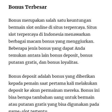
Bonus Terbesar
Bonus merupakan salah satu keuntungan
bermain slot online di situs terpercaya. Situs
slot terpercaya di Indonesia menawarkan
berbagai macam bonus yang menggiurkan.
Beberapa jenis bonus yang dapat Anda
temukan antara lain bonus deposit, bonus
putaran gratis, dan bonus loyalitas.
Bonus deposit adalah bonus yang diberikan
kepada pemain saat pertama kali melakukan
deposit ke akun permainan mereka. Bonus ini
bisa berupa tambahan uang untuk bermain
atau putaran gratis yang bisa digunakan pada
game-slot tertentu.