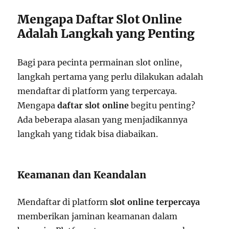
Mengapa Daftar Slot Online
Adalah Langkah yang Penting
Bagi para pecinta permainan slot online,
langkah pertama yang perlu dilakukan adalah
mendaftar di platform yang terpercaya.
Mengapa
daftar slot online
begitu penting?
Ada beberapa alasan yang menjadikannya
langkah yang tidak bisa diabaikan.
Keamanan dan Keandalan
Mendaftar di platform
slot online terpercaya
memberikan jaminan keamanan dalam