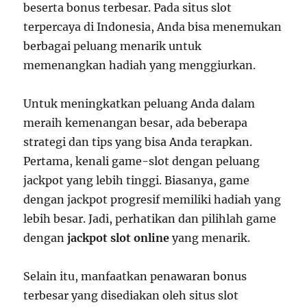
beserta bonus terbesar. Pada situs slot
terpercaya di Indonesia, Anda bisa menemukan
berbagai peluang menarik untuk
memenangkan hadiah yang menggiurkan.
Untuk meningkatkan peluang Anda dalam
meraih kemenangan besar, ada beberapa
strategi dan tips yang bisa Anda terapkan.
Pertama, kenali game-slot dengan peluang
jackpot yang lebih tinggi. Biasanya, game
dengan jackpot progresif memiliki hadiah yang
lebih besar. Jadi, perhatikan dan pilihlah game
dengan
jackpot slot online
yang menarik.
Selain itu, manfaatkan penawaran bonus
terbesar yang disediakan oleh situs slot