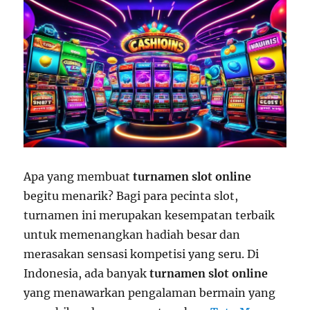
Apa yang membuat
turnamen slot online
begitu menarik? Bagi para pecinta slot,
turnamen ini merupakan kesempatan terbaik
untuk memenangkan hadiah besar dan
merasakan sensasi kompetisi yang seru. Di
Indonesia, ada banyak
turnamen slot online
yang menawarkan pengalaman bermain yang