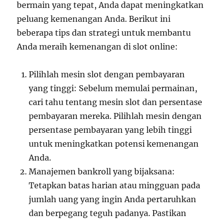
bermain yang tepat, Anda dapat meningkatkan
peluang kemenangan Anda. Berikut ini
beberapa tips dan strategi untuk membantu
Anda meraih kemenangan di slot online:
Pilihlah mesin slot dengan pembayaran
yang tinggi: Sebelum memulai permainan,
cari tahu tentang mesin slot dan persentase
pembayaran mereka. Pilihlah mesin dengan
persentase pembayaran yang lebih tinggi
untuk meningkatkan potensi kemenangan
Anda.
Manajemen bankroll yang bijaksana:
Tetapkan batas harian atau mingguan pada
jumlah uang yang ingin Anda pertaruhkan
dan berpegang teguh padanya. Pastikan