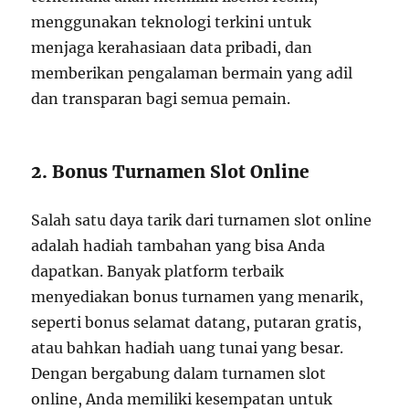
menggunakan teknologi terkini untuk
menjaga kerahasiaan data pribadi, dan
memberikan pengalaman bermain yang adil
dan transparan bagi semua pemain.
2. Bonus Turnamen Slot Online
Salah satu daya tarik dari turnamen slot online
adalah hadiah tambahan yang bisa Anda
dapatkan. Banyak platform terbaik
menyediakan bonus turnamen yang menarik,
seperti bonus selamat datang, putaran gratis,
atau bahkan hadiah uang tunai yang besar.
Dengan bergabung dalam turnamen slot
online, Anda memiliki kesempatan untuk