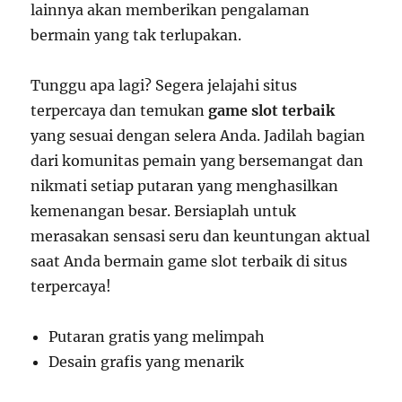
lainnya akan memberikan pengalaman
bermain yang tak terlupakan.
Tunggu apa lagi? Segera jelajahi situs
terpercaya dan temukan
game slot terbaik
yang sesuai dengan selera Anda. Jadilah bagian
dari komunitas pemain yang bersemangat dan
nikmati setiap putaran yang menghasilkan
kemenangan besar. Bersiaplah untuk
merasakan sensasi seru dan keuntungan aktual
saat Anda bermain game slot terbaik di situs
terpercaya!
Putaran gratis yang melimpah
Desain grafis yang menarik