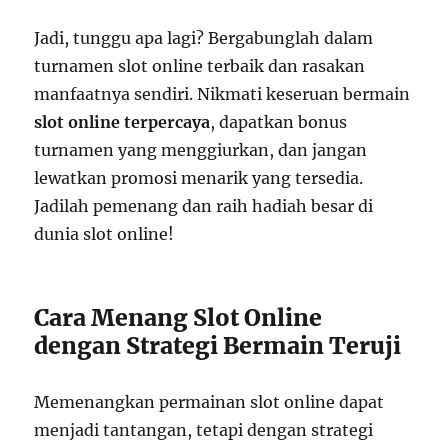
Jadi, tunggu apa lagi? Bergabunglah dalam
turnamen slot online terbaik dan rasakan
manfaatnya sendiri. Nikmati keseruan bermain
slot online terpercaya
, dapatkan bonus
turnamen yang menggiurkan, dan jangan
lewatkan promosi menarik yang tersedia.
Jadilah pemenang dan raih hadiah besar di
dunia slot online!
Cara Menang Slot Online
dengan Strategi Bermain Teruji
Memenangkan permainan slot online dapat
menjadi tantangan, tetapi dengan strategi