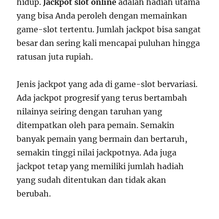
hidup.
Jackpot slot online
adalah hadiah utama
yang bisa Anda peroleh dengan memainkan
game-slot tertentu. Jumlah jackpot bisa sangat
besar dan sering kali mencapai puluhan hingga
ratusan juta rupiah.
Jenis jackpot yang ada di game-slot bervariasi.
Ada jackpot progresif yang terus bertambah
nilainya seiring dengan taruhan yang
ditempatkan oleh para pemain. Semakin
banyak pemain yang bermain dan bertaruh,
semakin tinggi nilai jackpotnya. Ada juga
jackpot tetap yang memiliki jumlah hadiah
yang sudah ditentukan dan tidak akan
berubah.