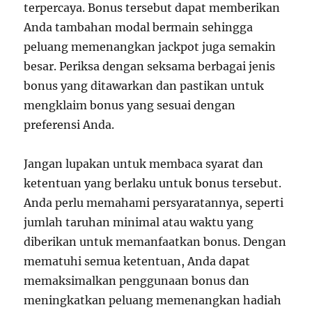
terpercaya. Bonus tersebut dapat memberikan
Anda tambahan modal bermain sehingga
peluang memenangkan jackpot juga semakin
besar. Periksa dengan seksama berbagai jenis
bonus yang ditawarkan dan pastikan untuk
mengklaim bonus yang sesuai dengan
preferensi Anda.
Jangan lupakan untuk membaca syarat dan
ketentuan yang berlaku untuk bonus tersebut.
Anda perlu memahami persyaratannya, seperti
jumlah taruhan minimal atau waktu yang
diberikan untuk memanfaatkan bonus. Dengan
mematuhi semua ketentuan, Anda dapat
memaksimalkan penggunaan bonus dan
meningkatkan peluang memenangkan hadiah