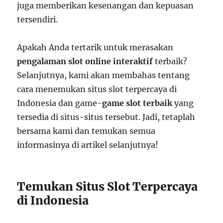
juga memberikan kesenangan dan kepuasan
tersendiri.
Apakah Anda tertarik untuk merasakan
pengalaman slot online interaktif
terbaik?
Selanjutnya, kami akan membahas tentang
cara menemukan situs slot terpercaya di
Indonesia dan game-
game slot terbaik
yang
tersedia di situs-situs tersebut. Jadi, tetaplah
bersama kami dan temukan semua
informasinya di artikel selanjutnya!
Temukan Situs Slot Terpercaya
di Indonesia