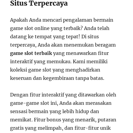
Situs Terpercaya
Apakah Anda mencari pengalaman bermain
game slot online yang terbaik? Anda telah
datang ke tempat yang tepat! Di situs
terpercaya, Anda akan menemukan beragam
game slot terbaik
yang menawarkan fitur
interaktif yang memukau. Kami memiliki
koleksi game slot yang menghadirkan
keseruan dan kegembiraan tanpa batas.
Dengan fitur interaktif yang ditawarkan oleh
game-game slot ini, Anda akan merasakan
sensasi bermain yang lebih hidup dan
memikat. Fitur bonus yang menarik, putaran
gratis yang melimpah, dan fitur-fitur unik