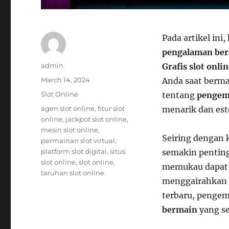
Pada artikel in
pengalaman be
Author
admin
Grafis slot onli
Posted
March 14, 2024
Anda saat berma
on
Categories
Slot Online
tentang
pengemb
Tags
agen slot online
,
fitur slot
menarik dan este
online
,
jackpot slot online
,
mesin slot online
,
Seiring dengan 
permainan slot virtual
,
platform slot digital
,
situs
semakin pentin
slot online
,
slot online
,
memukau dapat
taruhan slot online
menggairahkan 
terbaru, penge
bermain
yang se