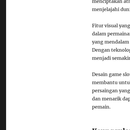
menciptakan at
menjelajahi dun
Fitur visual ya
dalam permainan
yang mendalam 
Dengan teknolog
menjadi semakin 
Desain game slot
membantu untuk
persaingan yang 
dan menarik da
pemain.