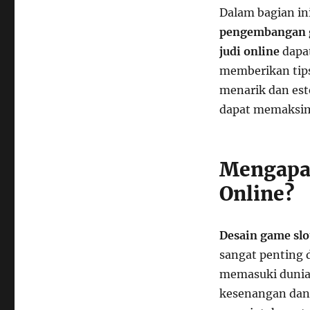
Dalam bagian i
pengembangan gr
judi online
dapa
memberikan tips
menarik dan este
dapat memaksima
Mengapa 
Online?
Desain game slo
sangat penting 
memasuki dunia 
kesenangan dan