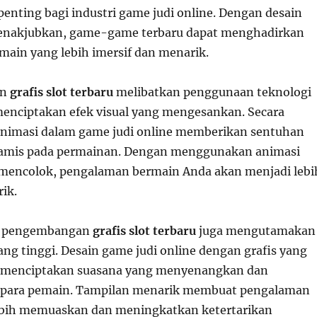
penting bagi industri game judi online. Dengan desain
enakjubkan, game-game terbaru dapat menghadirkan
ain yang lebih imersif dan menarik.
an
grafis slot terbaru
melibatkan penggunaan teknologi
enciptakan efek visual yang mengesankan. Secara
animasi dalam game judi online memberikan sentuhan
inamis pada permainan. Dengan menggunakan animasi
 mencolok, pengalaman bermain Anda akan menjadi lebi
ik.
u, pengembangan
grafis slot terbaru
juga mengutamakan
yang tinggi. Desain game judi online dengan grafis yang
menciptakan suasana yang menyenangkan dan
 para pemain. Tampilan menarik membuat pengalaman
ebih memuaskan dan meningkatkan ketertarikan