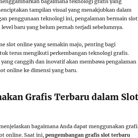
 menggambarkan bagaimana teknologi grafis yang
enciptakan tampilan visual yang menakjubkan dalam
ngan penggunaan teknologi ini, pengalaman bermain slot
 level baru yang belum pernah terjadi sebelumnya.
e slot online yang semakin maju, penting bagi
k terus mengikuti perkembangan teknologi grafis.
s yang canggih dan inovatif akan membawa pengalaman
ot online ke dimensi yang baru.
kan Grafis Terbaru dalam Slo
 menjelaskan bagaimana Anda dapat menggunakan grafi
ot online. Saat ini,
pengembangan grafis slot terbaru