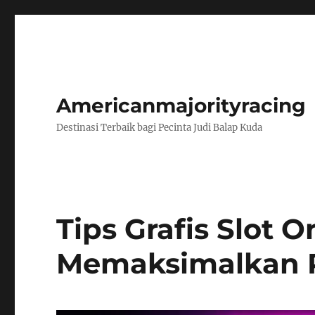
Americanmajorityracing
Destinasi Terbaik bagi Pecinta Judi Balap Kuda
Tips Grafis Slot O
Memaksimalkan 