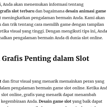
ni, Anda akan menemukan informasi tentang
afis slot terbaru
dan bagaimana
desain animasi game
t meningkatkan pengalaman bermain Anda. Kami akan
 dan trik tentang cara memilih game dengan tampilan
tika visual yang tinggi. Dengan mengikuti tips ini, And
lkan pengalaman bermain Anda di dunia slot online.
Grafis Penting dalam Slot
t
dan fitur visual yang menarik memainkan peran yang
dalam pengalaman bermain game slot online. Ketika An
slot online, grafis yang menarik dapat menambah
 kegembiraan Anda.
Desain game slot
yang baik dapat